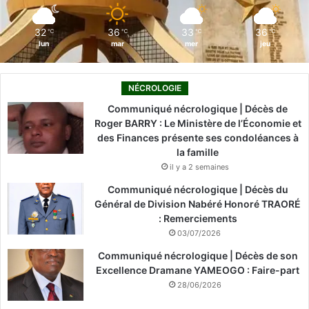
m
32
36
33
36
℃
℃
℃
℃
lun
mar
mer
jeu
NÉCROLOGIE
Communiqué nécrologique | Décès de
Roger BARRY : Le Ministère de l’Économie et
des Finances présente ses condoléances à
la famille
il y a 2 semaines
Communiqué nécrologique | Décès du
Général de Division Nabéré Honoré TRAORÉ
: Remerciements
03/07/2026
Communiqué nécrologique | Décès de son
Excellence Dramane YAMEOGO : Faire-part
28/06/2026