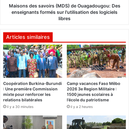
i
s
Maisons des savoirs (MDS) de Ouagadougou: Des
e
s
enseignants formés sur l'utilisation des logiciels
e
a
libres
t
v
l
o
e
i
Articles similaires
P
r
r
s
o
(
g
M
r
D
è
S
s
)
:
Coopération Burkina-Burundi
Camp vacances Faso Mêbo
d
: Une première Commission
2026 3e Region Militaire :
u
e
mixte pour renforcer les
1500 jeunes scolaires à
n
O
relations bilatérales
l’école du patriotisme
e
u
il y a 30 minutes
il y a 2 heures
r
a
e
g
n
a
t
d