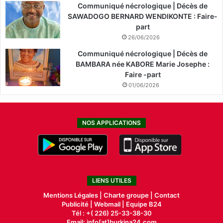
Communiqué nécrologique | Décès de
SAWADOGO BERNARD WENDIKONTE : Faire-
part
26/06/2026
Communiqué nécrologique | Décès de
BAMBARA née KABORE Marie Josephe :
Faire -part
01/06/2026
NOS APPLICATIONS
LIENS UTILES
Mentions Légales |
Charte groupe |
Contact
Publicité
|
Webmail |
Equipe B24
Tél : +( 226) 25-33-38-30
Email: info[at]burkina24.com