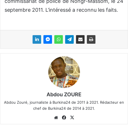
commissariat de police de Nongr-Massom, le 24
septembre 2011. L’intéressé a reconnu les faits.
Abdou ZOURE
Abdou Zouré, journaliste à Burkina24 de 2011 à 2021. Rédacteur en
chef de Burkina24 de 2014 à 2021.
We
Fa
X
bsi
ce