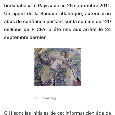
o
burkinabè « Le Pays » de ce 26 septembre 2011.
y
Un agent de la Banque atlantique, auteur d’un
e
abus de confiance portant sur la somme de 120
r
u
millions de F CFA, a été mis aux arrêts le 24
n
septembre dernier.
c
o
u
r
r
i
e
l
Ph : Overblog
O.H sont les initiales de cet informaticien âgé de