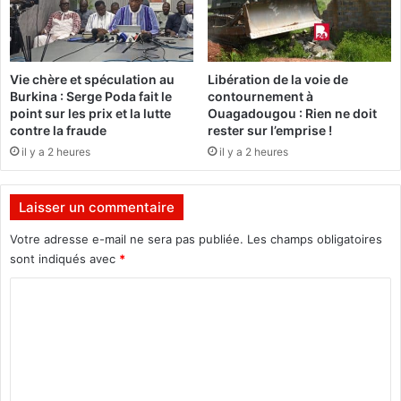
r
o
é
u
e
g
p
o
Vie chère et spéculation au
Libération de la voie de
o
u
Burkina : Serge Poda fait le
contournement à
l
:
point sur les prix et la lutte
Ouagadougou : Rien ne doit
i
D
contre la fraude
rester sur l’emprise !
t
e
il y a 2 heures
il y a 2 heures
i
s
q
e
u
n
Laisser un commentaire
e
s
s
e
Votre adresse e-mail ne sera pas publiée.
Les champs obligatoires
u
i
sont indiqués avec
*
r
g
f
C
n
o
a
o
n
n
m
d
t
d
s
m
e
f
e