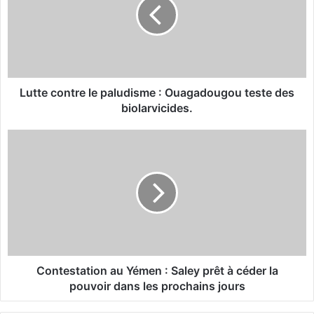
t
e
c
o
n
t
r
Lutte contre le paludisme : Ouagadougou teste des
e
biolarvicides.
l
e
C
p
o
a
n
l
t
u
e
d
s
i
t
s
a
m
t
e
i
Contestation au Yémen : Saley prêt à céder la
:
o
pouvoir dans les prochains jours
O
n
u
a