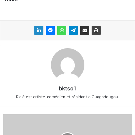
bktso1
Rialé est artiste-comédien et résidant a Ouagadougou.
L
u
t