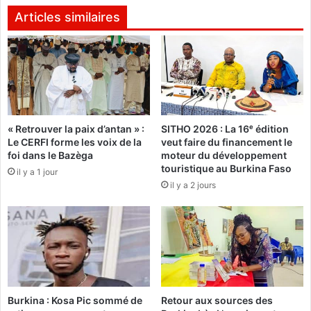
a
u
Articles similaires
g
Y
a
é
d
m
o
e
u
n
g
:
o
S
« Retrouver la paix d’antan » :
SITHO 2026 : La 16ᵉ édition
u
a
Le CERFI forme les voix de la
veut faire du financement le
t
l
foi dans le Bazèga
moteur du développement
e
e
touristique au Burkina Faso
il y a 1 jour
s
y
il y a 2 jours
t
p
e
r
d
ê
e
t
s
à
b
c
i
é
o
d
Burkina : Kosa Pic sommé de
Retour aux sources des
l
e