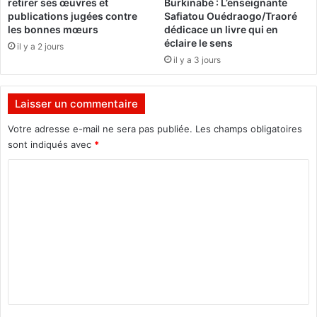
retirer ses œuvres et
Burkinabè : L’enseignante
a
r
publications jugées contre
Safiatou Ouédraogo/Traoré
r
l
les bonnes mœurs
dédicace un livre qui en
v
a
éclaire le sens
il y a 2 jours
i
p
il y a 3 jours
c
o
i
u
d
v
Laisser un commentaire
e
o
s
i
Votre adresse e-mail ne sera pas publiée.
Les champs obligatoires
.
r
sont indiqués avec
*
d
C
a
n
o
s
m
l
e
m
s
e
p
n
r
o
t
c