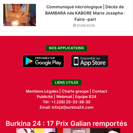
Communiqué nécrologique | Décès de
BAMBARA née KABORE Marie Josephe :
Faire -part
01/06/2026
NOS APPLICATIONS
LIENS UTILES
Mentions Légales |
Charte groupe |
Contact
Publicité
|
Webmail |
Equipe B24
Tél : +( 226) 25-33-38-30
Email: info[at]burkina24.com
Burkina 24 : 17 Prix Galian remportés