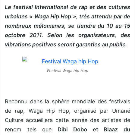
Le festival International de rap et des cultures
v
o
urbaines « Waga Hip Hop », très attendu par de
y
nombreux mélomanes, se tiendra du 10 au 15
e
octobre 2011. Selon les organisateurs, des
r
u
vibrations positives seront garanties au public.
n
c
o
Festival Waga hip Hop
u
r
r
i
Reconnu dans la sphère mondiale des festivals
e
l
de rap, Waga Hip Hop, organisé par Umané
Culture accueillera cette année des artistes de
renom tels que
Dibi Dobo et Blaaz du