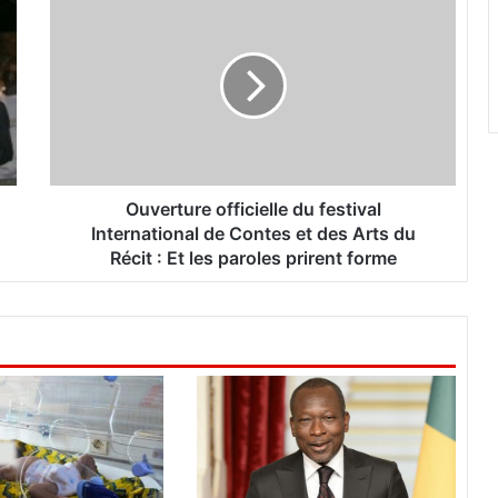
u
v
e
r
t
u
r
e
o
Ouverture officielle du festival
f
International de Contes et des Arts du
f
Récit : Et les paroles prirent forme
i
c
i
e
l
l
e
d
u
f