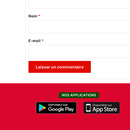
t
a
Nom
*
i
r
e
E-mail
*
*
NOS APPLICATIONS