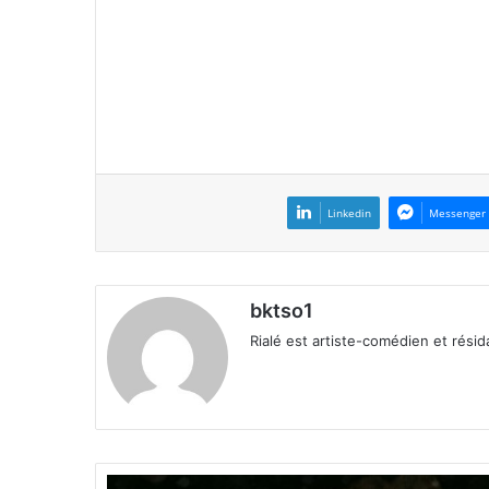
Linkedin
Messenger
bktso1
Rialé est artiste-comédien et rés
F