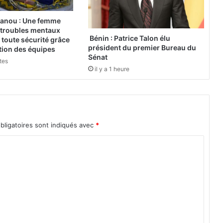
e
s
anou : Une femme
t
 troubles mentaux
i
Bénin : Patrice Talon élu
toute sécurité grâce
président du premier Bureau du
v
ation des équipes
Sénat
a
utes
l
il y a 1 heure
I
n
t
e
r
bligatoires sont indiqués avec
*
n
a
t
i
o
n
a
l
d