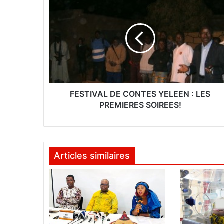
E
S
T
I
V
A
L
D
E
FESTIVAL DE CONTES YELEEN : LES
C
PREMIERES SOIREES!
O
N
T
E
Articles similaires
S
Y
E
L
E
E
N