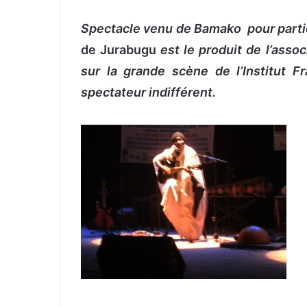
n
Spectacle venu de Bamako pour partic
v
o
de Jurabugu
est le produit de l’ass
y
sur la grande scène de l’Institut F
e
spectateur indifférent.
r
u
n
c
o
u
r
r
i
e
l