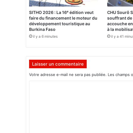
:
L
SITHO 2026 : La 16ᵉ édition veut
CHU Sourô S
E
faire du financement le moteur du
souffrant de
S
développement touristique au
accouche en 
P
Burkina Faso
à la mobilis
R
il y a 6 minutes
il y a 41 min
E
M
I
E
Laisser un commentaire
R
E
Votre adresse e-mail ne sera pas publiée.
Les champs o
S
S
C
O
o
I
m
R
E
m
E
e
S
!
n