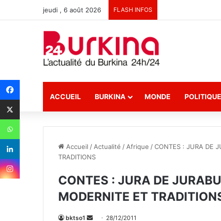
jeudi , 6 août 2026
FLASH INFOS
ACCUEIL
BURKINA
MONDE
POLITIQU
Accueil
/
Actualité
/
Afrique
/
CONTES : JURA DE 
TRADITIONS
CONTES : JURA DE JURAB
MODERNITE ET TRADITION
bktso1
E
28/12/2011