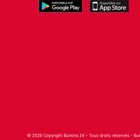
e
c
t
r
i
f
i
é
!
"
© 2026 Copyright Burkina 24 – Tous droits réservés - Bu