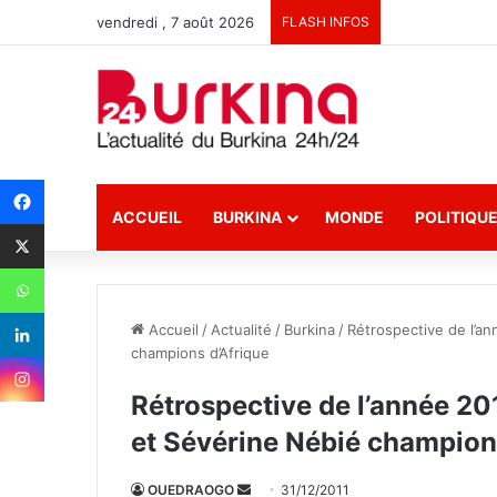
vendredi , 7 août 2026
FLASH INFOS
ACCUEIL
BURKINA
MONDE
POLITIQU
Accueil
/
Actualité
/
Burkina
/
Rétrospective de l’a
champions d’Afrique
Rétrospective de l’année 20
et Sévérine Nébié champion
OUEDRAOGO
E
31/12/2011