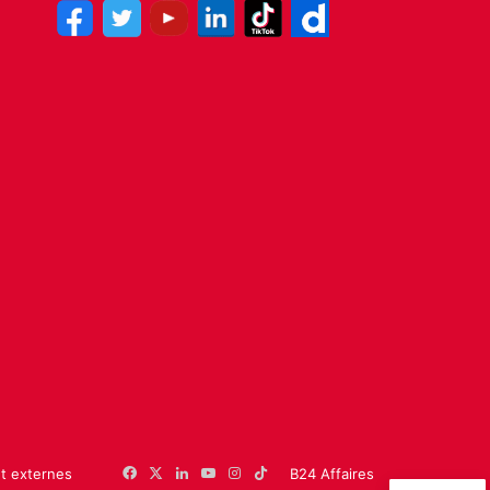
et externes
Facebook
X
Linkedin
YouTube
Instagram
TikTok
B24 Affaires