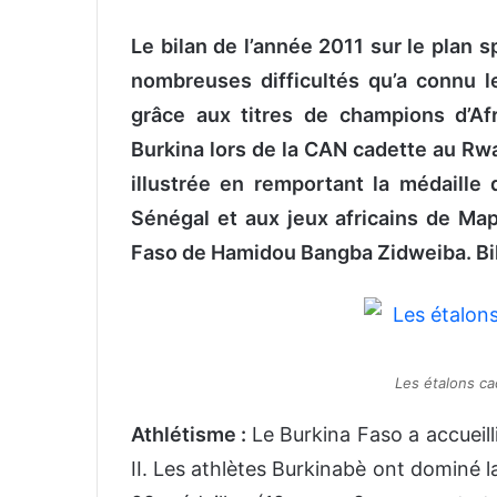
n
Le bilan de l’année 2011 sur le plan s
v
o
nombreuses difficultés qu’a connu le
y
grâce aux titres de champions d’Af
e
Burkina lors de la CAN cadette au Rwa
r
u
illustrée en remportant la médaille
n
Sénégal et aux jeux africains de Map
c
Faso de Hamidou Bangba Zidweiba. Bilan
o
u
r
r
i
Les étalons ca
e
l
Athlétisme :
Le Burkina Faso a accueil
II. Les athlètes Burkinabè ont dominé la