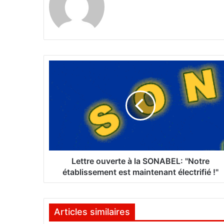
L
e
t
t
r
e
o
u
v
e
Lettre ouverte à la SONABEL: "Notre
r
établissement est maintenant électrifié !"
t
e
à
Articles similaires
l
a