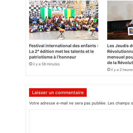
S
O
N
A
B
E
L
Festival international des enfants :
Les Jeudis 
:
La 2ᵉ édition met les talents et le
Révolutionna
"
patriotisme à l’honneur
mensuel pour
N
de la Révolu
il y a 58 minutes
o
il y a 2 heure
t
r
e
Laisser un commentaire
é
t
Votre adresse e-mail ne sera pas publiée.
Les champs o
a
b
C
l
o
i
s
m