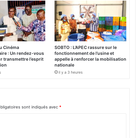
f
ê
t
e
r
s
a
du Cinéma
SOBTO : L’APEC rassure sur le
n
ire : Un rendez-vous
fonctionnement de l’usine et
s
 transmettre l’esprit
appelle à renforcer la mobilisation
p
tion
nationale
é
s
il y a 3 heures
t
a
r
d
s
bligatoires sont indiqués avec
*
p
o
u
r
p