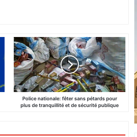
P
o
l
i
c
e
n
a
t
i
Police nationale: fêter sans pétards pour
o
plus de tranquillité et de sécurité publique
n
a
l
e
: