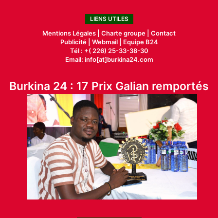
LIENS UTILES
Mentions Légales |
Charte groupe |
Contact
Publicité
|
Webmail |
Equipe B24
Tél : +( 226) 25-33-38-30
Email: info[at]burkina24.com
Burkina 24 : 17 Prix Galian remportés