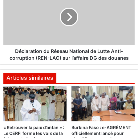
a
c
m
l
u
a
e
r
l
a
K
t
i
i
e
o
Déclaration du Réseau National de Lutte Anti-
n
n
corruption (REN-LAC) sur l’affaire DG des douanes
d
d
r
u
e
R
Articles similaires
b
é
é
s
o
e
g
a
o
u
d
N
e
a
« Retrouver la paix d’antan » :
Burkina Faso : e-AGRÉMENT
l
t
Le CERFI forme les voix de la
officiellement lancé pour
a
i