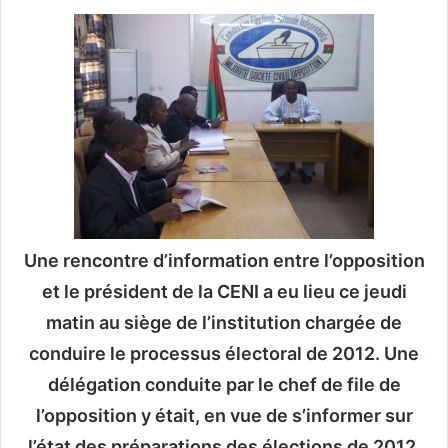
v
o
y
e
r
u
n
c
o
u
Une rencontre d’information entre l’opposition
r
r
et le président de la CENI a eu lieu ce jeudi
i
matin au siège de l’institution chargée de
e
conduire le processus électoral de 2012. Une
l
délégation conduite par le chef de file de
l’opposition y était, en vue de s’informer sur
l’état des préparations des élections de 2012.