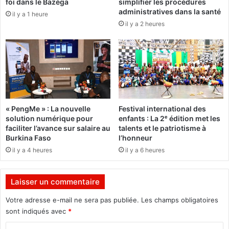
foi dans le Bazèga
simplifier les procédures
V
o
administratives dans la santé
il y a 1 heure
o
n
il y a 2 heures
i
a
x
l
d
d
e
e
l
L
’
u
A
t
m
t
« PengMe » : La nouvelle
Festival international des
é
e
solution numérique pour
enfants : La 2ᵉ édition met les
r
A
faciliter l’avance sur salaire au
talents et le patriotisme à
i
n
Burkina Faso
l’honneur
q
t
il y a 4 heures
il y a 6 heures
u
i
e
-
(
c
Laisser un commentaire
V
o
O
r
Votre adresse e-mail ne sera pas publiée.
Les champs obligatoires
A
r
sont indiqués avec
*
)
u