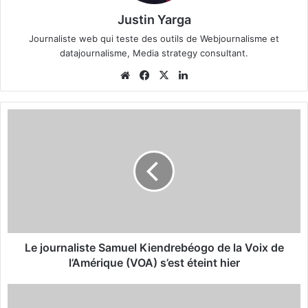
Justin Yarga
Journaliste web qui teste des outils de Webjournalisme et
datajournalisme, Media strategy consultant.
We
Fa
X
Lin
bsi
ce
ke
te
bo
din
L
ok
e
j
o
u
r
n
a
l
i
Le journaliste Samuel Kiendrebéogo de la Voix de
s
l’Amérique (VOA) s’est éteint hier
t
e
D
S
é