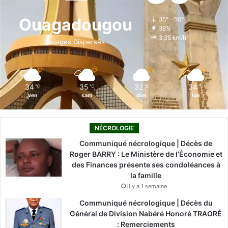
o
d
b
g
k
Ouagadougou
35º - 30º
38%
o
i
e
r
3.35 km/h
Nuages Dispersés
k
n
a
m
34
35
32
34
℃
℃
℃
℃
ven
sam
dim
lun
NÉCROLOGIE
Communiqué nécrologique | Décès de
Roger BARRY : Le Ministère de l’Économie et
des Finances présente ses condoléances à
la famille
il y a 1 semaine
Communiqué nécrologique | Décès du
Général de Division Nabéré Honoré TRAORÉ
: Remerciements