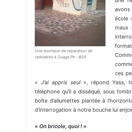
une r
avons p
école 
maux d
inter
format
Une boutique de réparateur de
Comme 
cellulaires à Ouaga Ph : B24
commen
ces pe
« J’ai appris seul
», répond Yass, to
téléphone qu’il a disséqué, sous l’omb
boîte d’allumettes plantée à l’horizon
d’interrogation à notre bouche lui enjoi
«
On bricole, quoi !
»