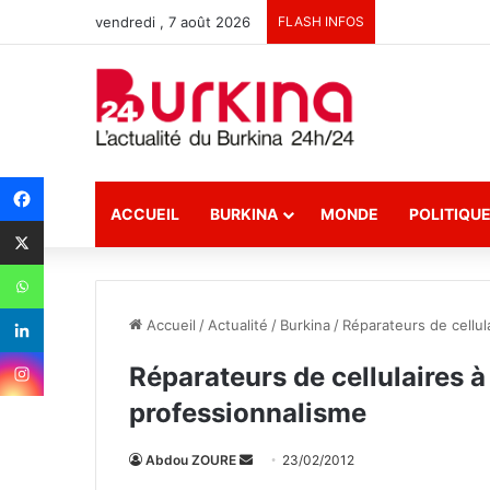
vendredi , 7 août 2026
FLASH INFOS
ACCUEIL
BURKINA
MONDE
POLITIQU
Accueil
/
Actualité
/
Burkina
/
Réparateurs de cellul
Réparateurs de cellulaires à
professionnalisme
Abdou ZOURE
E
23/02/2012
n