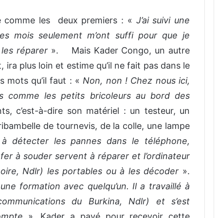
cte comme les deux premiers : «
J’ai suivi une
es mois seulement m’ont suffi pour que je
 les réparer
». Mais Kader Congo, un autre
ira plus loin et estime qu’il ne fait pas dans le
les mots qu’il faut : «
Non, non ! Chez nous ici,
as comme les petits bricoleurs au bord des
, c’est-à-dire son matériel : un testeur, un
ribambelle de tournevis, de la colle, une lampe
 à détecter les pannes dans le téléphone,
fer à souder servent à réparer et l’ordinateur
ire, Ndlr) les portables ou à les décoder
».
i une formation avec quelqu’un. Il a travaillé à
communications du Burkina, Ndlr) et s’est
compte
». Kader a payé pour recevoir cette