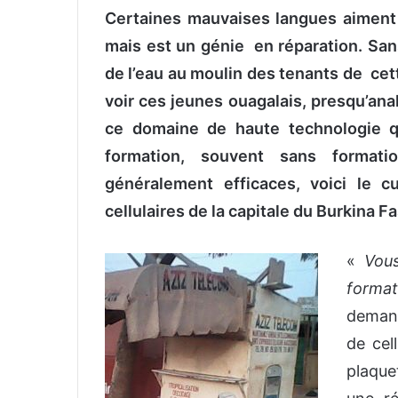
Certaines mauvaises langues aiment à
v
o
mais est un génie en réparation. San
y
de l’eau au moulin des tenants de cett
e
voir ces jeunes ouagalais, presqu’anal
r
u
ce domaine de haute technologie qu
n
formation, souvent sans formatio
c
généralement efficaces, voici le c
o
cellulaires de la capitale du Burkina F
u
r
r
«
Vou
i
format
e
demand
l
de cell
plaque