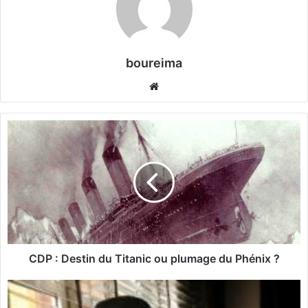
boureima
We
bsi
te
C
D
P
:
D
e
s
t
i
n
CDP : Destin du Titanic ou plumage du Phénix ?
d
u
S
T
I