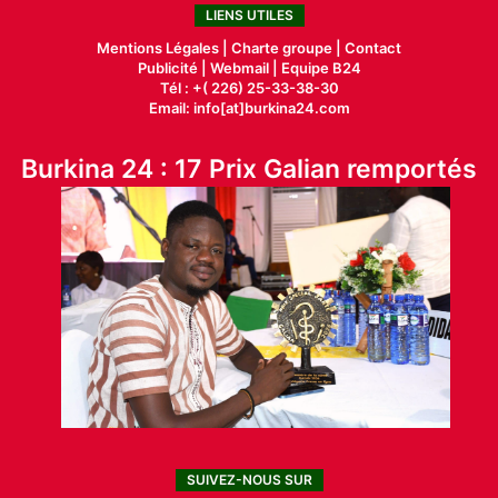
LIENS UTILES
Mentions Légales |
Charte groupe |
Contact
Publicité
|
Webmail |
Equipe B24
Tél : +( 226) 25-33-38-30
Email: info[at]burkina24.com
Burkina 24 : 17 Prix Galian remportés
SUIVEZ-NOUS SUR