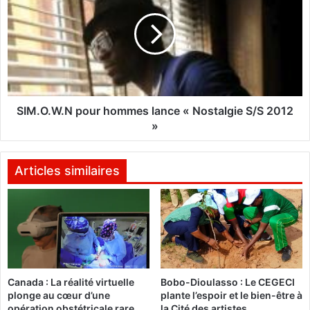
i
M
t
.
a
O
n
.
i
W
c
.
o
N
u
p
SIM.O.W.N pour hommes lance « Nostalgie S/S 2012
p
o
»
l
u
u
r
m
h
Articles similaires
a
o
g
m
e
m
d
e
u
s
P
l
h
a
Canada : La réalité virtuelle
Bobo-Dioulasso : Le CEGECI
é
n
plonge au cœur d’une
plante l’espoir et le bien-être à
n
c
opération obstétricale rare
la Cité des artistes