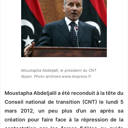
o
y
e
r
u
n
c
o
u
r
Moustapha Abdeljalil, le président du CNT
r
libyen. Photo archives:www.lexpress.fr
i
e
Moustapha Abdeljalil a été reconduit à la tête du
l
Conseil national de transition (CNT) le lundi 5
mars 2012, un peu plus d’un an après sa
création pour faire face à la répression de la