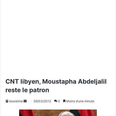
CNT libyen, Moustapha Abdeljalil
reste le patron
boureima
E
06/03/2012
0
Moins d’une minute
n
v