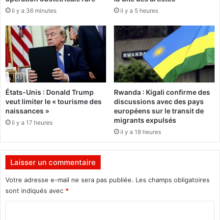
i
e
il y a 36 minutes
il y a 5 heures
x
«
?
N
o
s
t
a
l
g
États-Unis : Donald Trump
Rwanda : Kigali confirme des
i
veut limiter le « tourisme des
discussions avec des pays
e
naissances »
européens sur le transit de
S
migrants expulsés
il y a 17 heures
/
il y a 18 heures
S
2
0
Laisser un commentaire
1
2
Votre adresse e-mail ne sera pas publiée.
Les champs obligatoires
»
sont indiqués avec
*
C