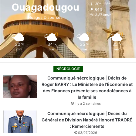
o
d
b
g
k
Ouagadougou
30º - 26º
64%
o
i
e
r
3.37 km/h
Nuages Dispersés
k
n
a
m
30
34
35
35
℃
℃
℃
℃
dim
lun
mar
mer
NÉCROLOGIE
Communiqué nécrologique | Décès de
Roger BARRY : Le Ministère de l’Économie et
des Finances présente ses condoléances à
la famille
il y a 2 semaines
Communiqué nécrologique | Décès du
Général de Division Nabéré Honoré TRAORÉ
: Remerciements
03/07/2026