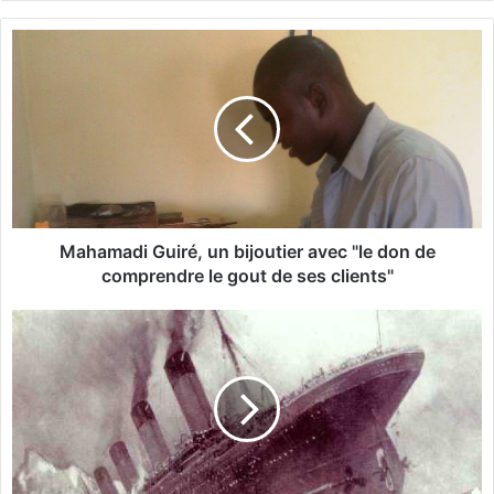
bsi
te
M
a
h
a
m
a
d
i
G
u
Mahamadi Guiré, un bijoutier avec "le don de
i
comprendre le gout de ses clients"
r
é
C
,
D
u
P
n
:
b
D
i
e
j
s
o
t