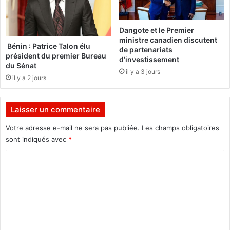
r
u
e
P
n
h
Dangote et le Premier
d
é
ministre canadien discutent
r
n
Bénin : Patrice Talon élu
de partenariats
e
président du premier Bureau
i
d’investissement
du Sénat
l
x
il y a 3 jours
e
?
il y a 2 jours
g
o
u
Laisser un commentaire
t
Votre adresse e-mail ne sera pas publiée.
Les champs obligatoires
d
sont indiqués avec
*
e
s
C
e
o
s
c
m
l
m
i
e
e
n