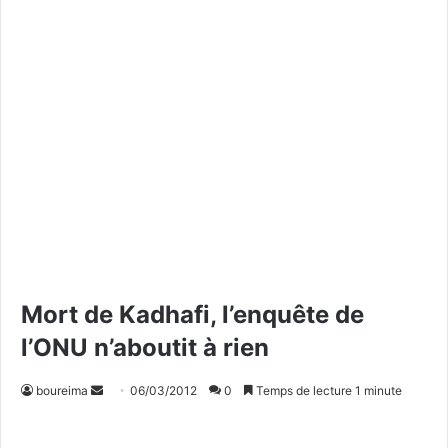
Mort de Kadhafi, l’enquête de
l’ONU n’aboutit à rien
boureima
E
06/03/2012
0
Temps de lecture 1 minute
n
v