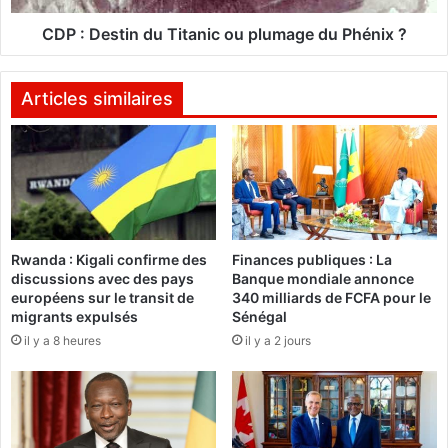
u
i
t
n
CDP : Destin du Titanic ou plumage du Phénix ?
i
d
e
u
r
T
Articles similaires
a
i
v
t
e
a
c
n
"
i
l
c
e
o
Rwanda : Kigali confirme des
Finances publiques : La
d
u
discussions avec des pays
Banque mondiale annonce
o
p
européens sur le transit de
340 milliards de FCFA pour le
n
l
migrants expulsés
Sénégal
d
u
il y a 8 heures
il y a 2 jours
e
m
c
a
o
g
m
e
p
d