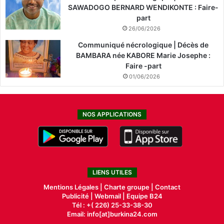
SAWADOGO BERNARD WENDIKONTE : Faire-
part
26/06/2026
Communiqué nécrologique | Décès de
BAMBARA née KABORE Marie Josephe :
Faire -part
01/06/2026
NOS APPLICATIONS
LIENS UTILES
Mentions Légales |
Charte groupe |
Contact
Publicité
|
Webmail |
Equipe B24
Tél : +( 226) 25-33-38-30
Email: info[at]burkina24.com