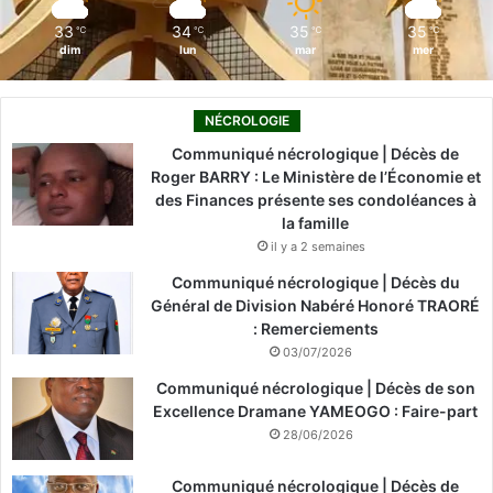
m
33
34
35
35
℃
℃
℃
℃
dim
lun
mar
mer
NÉCROLOGIE
Communiqué nécrologique | Décès de
Roger BARRY : Le Ministère de l’Économie et
des Finances présente ses condoléances à
la famille
il y a 2 semaines
Communiqué nécrologique | Décès du
Général de Division Nabéré Honoré TRAORÉ
: Remerciements
03/07/2026
Communiqué nécrologique | Décès de son
Excellence Dramane YAMEOGO : Faire-part
28/06/2026
Communiqué nécrologique | Décès de