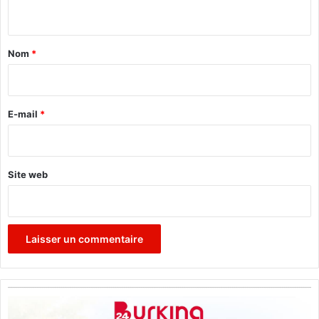
n
t
s
t
"
a
Nom
*
i
r
e
E-mail
*
*
Site web