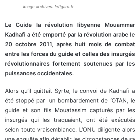
o
Image archives. lefigaro.fr
y
e
Le Guide la révolution libyenne Mouammar
r
Kadhafi a été emporté par la révolution arabe le
u
n
20 octobre 2011, après huit mois de combat
c
entre les forces du guide et celles des insurgés
o
révolutionnaires fortement soutenues par les
u
r
puissances occidentales.
r
i
Alors qu’il quittait Syrte, le convoi de Kadhafi a
e
été stoppé par un bombardement de l’OTAN, le
l
guide et son fils Mouatassim capturés par les
insurgés qui les traquaient, ont été exécutés
selon toute vraisemblance. L’ONU diligente alors
une enquête afin d’établir les circonstances de sa