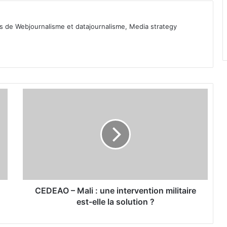
ls de Webjournalisme et datajournalisme, Media strategy
C
E
D
E
A
O
–
M
a
l
CEDEAO – Mali : une intervention militaire
i
est-elle la solution ?
:
u