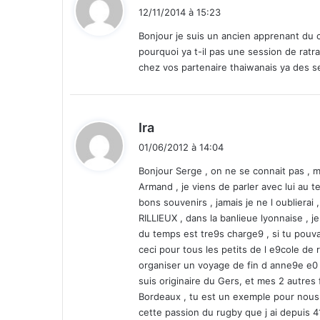
J
i
12/11/2014 à 15:23
'
t
a
Bonjour je suis un ancien apprenant du c
c
pourquoi ya t-il pas une session de ra
:
c
chez vos partenaire thaiwanais ya des se
o
r
d
e
d
Ira
u
i
01/06/2012 à 14:04
n
t
e
Bonjour Serge , on ne se connait pas , 
m
Armand , je viens de parler avec lui au
:
a
bons souvenirs , jamais je ne l oublierai
r
RILLIEUX , dans la banlieue lyonnaise , j
g
du temps est tre9s charge9 , si tu pouvai
e
ceci pour tous les petits de l e9cole de
d
organiser un voyage de fin d anne9e e0 B
e
suis originaire du Gers, et mes 2 autres
c
Bordeaux , tu est un exemple pour nous 
o
cette passion du rugby que j ai depuis 4
n