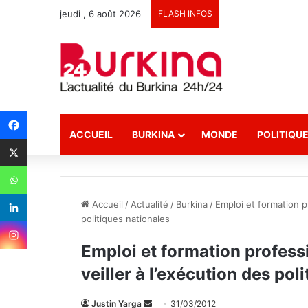
jeudi , 6 août 2026
FLASH INFOS
ACCUEIL
BURKINA
MONDE
POLITIQU
Accueil
/
Actualité
/
Burkina
/
Emploi et formation pr
politiques nationales
Emploi et formation professi
veiller à l’exécution des pol
Justin Yarga
E
31/03/2012