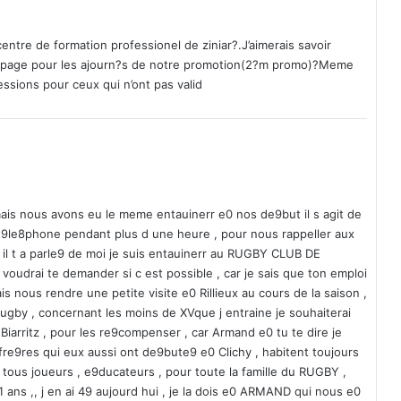
r
e
e
entre de formation professionel de ziniar?.J’aimerais savoir
s
trapage pour les ajourn?s de notre promotion(2?m promo)?Meme
t
ssions pour ceux qui n’ont pas valid
-
e
l
l
e
l
a
mais nous avons eu le meme entauinerr e0 nos de9but il s agit de
s
 te9le8phone pendant plus d une heure , pour nous rappeller aux
o
 , il t a parle9 de moi je suis entauinerr au RUGBY CLUB DE
l
e voudrai te demander si c est possible , car je sais que ton emploi
u
s nous rendre une petite visite e0 Rillieux au cours de la saison ,
t
 rugby , concernant les moins de XVque j entraine je souhaiterai
i
iarritz , pour les re9compenser , car Armand e0 tu te dire je
o
 fre9res qui eux aussi ont de9bute9 e0 Clichy , habitent toujours
n
tous joueurs , e9ducateurs , pour toute la famille du RUGBY ,
?
1 ans ,, j en ai 49 aujourd hui , je la dois e0 ARMAND qui nous e0