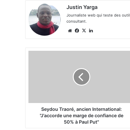
Justin Yarga
Journaliste web qui teste des outi
consultant.
We
Fa
X
Lin
bsi
ce
ke
te
bo
din
ok
S
e
y
d
o
u
T
r
a
o
Seydou Traoré, ancien International:
r
"J'accorde une marge de confiance de
é
50% à Paul Put"
,