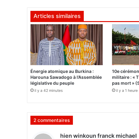
a
n
Articles similaires
c
i
e
n
I
n
t
e
r
Énergie atomique au Burkina :
10e cérémon
n
Harouna Sawadogo à l’Assemblée
militaire : 
a
législative du peuple
pas mort » (
t
il y a 42 minutes
il y a 1 heure
i
o
n
a
2 commentaires
l
:
"
hien winkoun franck michael