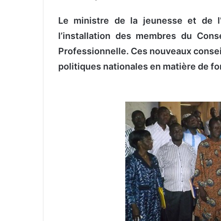
n
Le ministre de la jeunesse et de 
v
o
l’installation des membres du Conse
y
Professionnelle. Ces nouveaux conseill
e
politiques nationales en matière de fo
r
u
n
c
o
u
r
r
i
e
l