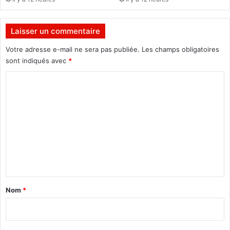
t
e
à
Laisser un commentaire
u
n
Votre adresse e-mail ne sera pas publiée.
Les champs obligatoires
a
sont indiqués avec
*
r
C
r
ê
o
t
m
c
a
m
r
e
d
n
i
a
t
q
a
u
Nom
*
e
i
r