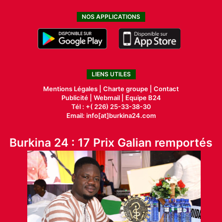
NOS APPLICATIONS
LIENS UTILES
Mentions Légales |
Charte groupe |
Contact
Publicité
|
Webmail |
Equipe B24
Tél : +( 226) 25-33-38-30
Email: info[at]burkina24.com
Burkina 24 : 17 Prix Galian remportés