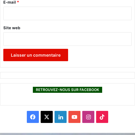
e
E-mail
*
*
Site web
RETROUVEZ-NOUS SUR FACEBOOK
F
X
L
Y
I
T
a
i
o
n
i