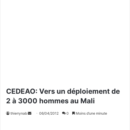
CEDEAO: Vers un déploiement de
2 à 3000 hommes au Mali
thierrynab
E
06/04/2012
0
Moins d’une minute
n
v