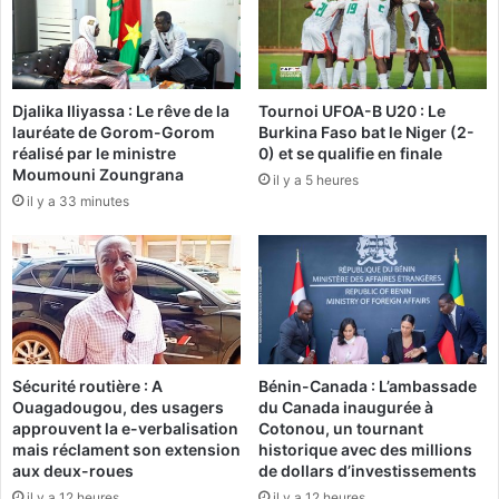
e
d
n
e
d
B
a
i
Djalika Iliyassa : Le rêve de la
Tournoi UFOA-B U20 : Le
n
n
lauréate de Gorom-Gorom
Burkina Faso bat le Niger (2-
c
g
réalisé par le ministre
0) et se qualifie en finale
e
u
Moumouni Zoungrana
il y a 5 heures
d
w
il y a 33 minutes
e
a
l
M
’
u
A
t
z
h
a
a
w
r
a
i
Sécurité routière : A
Bénin-Canada : L’ambassade
d
k
Ouagadougou, des usagers
du Canada inaugurée à
a
approuvent la e-verbalisation
Cotonou, un tournant
s
mais réclament son extension
historique avec des millions
u
aux deux-roues
de dollars d’investissements
i
il y a 12 heures
il y a 12 heures