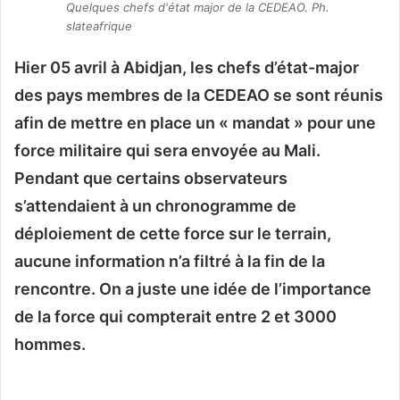
Quelques chefs d'état major de la CEDEAO. Ph.
o
slateafrique
y
e
Hier 05 avril à Abidjan, les chefs d’état-major
r
des pays membres de la CEDEAO se sont réunis
u
afin de mettre en place un « mandat » pour une
n
c
force militaire qui sera envoyée au Mali.
o
Pendant que certains observateurs
u
s’attendaient à un chronogramme de
r
r
déploiement de cette force sur le terrain,
i
aucune information n’a filtré à la fin de la
e
rencontre. On a juste une idée de l’importance
l
de la force qui compterait entre 2 et 3000
hommes.