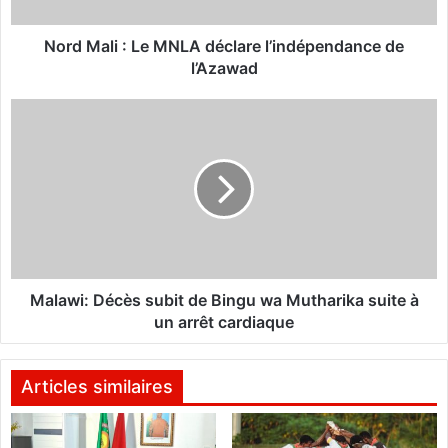
i
:
L
Nord Mali : Le MNLA déclare l’indépendance de
e
l’Azawad
M
N
M
L
a
A
l
d
a
é
w
c
i
l
:
a
D
r
é
e
c
Malawi: Décès subit de Bingu wa Mutharika suite à
l
è
un arrêt cardiaque
’
s
i
s
n
u
Articles similaires
d
b
é
i
p
t