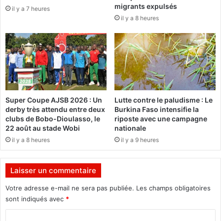
migrants expulsés
il y a 7 heures
e
t
il y a 8 heures
s
i
a
e
u
n
M
n
a
e
l
n
i
t
d
Super Coupe AJSB 2026 : Un
Lutte contre le paludisme : Le
e
derby très attendu entre deux
Burkina Faso intensifie la
b
clubs de Bobo-Dioulasso, le
riposte avec une campagne
o
22 août au stade Wobi
nationale
n
il y a 8 heures
il y a 9 heures
n
e
s
Laisser un commentaire
r
e
Votre adresse e-mail ne sera pas publiée.
Les champs obligatoires
l
sont indiqués avec
*
a
C
t