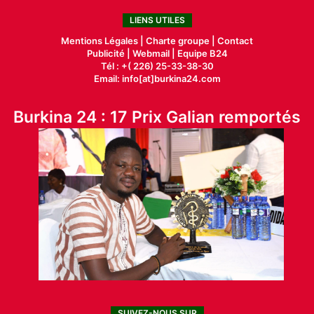
LIENS UTILES
Mentions Légales |
Charte groupe |
Contact
Publicité
|
Webmail |
Equipe B24
Tél : +( 226) 25-33-38-30
Email: info[at]burkina24.com
Burkina 24 : 17 Prix Galian remportés
SUIVEZ-NOUS SUR