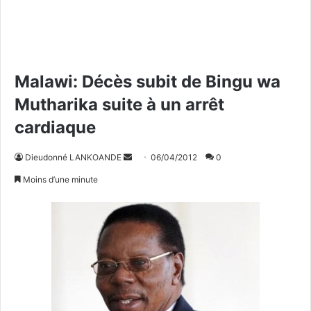
Malawi: Décès subit de Bingu wa
Mutharika suite à un arrêt
cardiaque
Dieudonné LANKOANDE
E
06/04/2012
0
n
Moins d’une minute
v
o
y
e
r
u
n
c