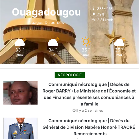
o
d
b
g
k
Ouagadougou
33º - 25º
79%
o
i
e
r
2.31 km/h
Nuages Dispersés
k
n
a
m
33
34
35
35
℃
℃
℃
℃
dim
lun
mar
mer
NÉCROLOGIE
Communiqué nécrologique | Décès de
Roger BARRY : Le Ministère de l’Économie et
des Finances présente ses condoléances à
la famille
il y a 2 semaines
Communiqué nécrologique | Décès du
Général de Division Nabéré Honoré TRAORÉ
: Remerciements