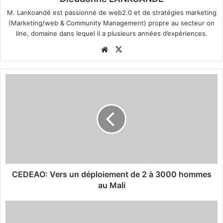
M. Lankoandé est passionné de web2.0 et de stratégies marketing
(Marketing/web & Community Management) propre au secteur on
line, domaine dans lequel il a plusieurs années d’expériences.
We
X
bsi
te
C
E
D
E
A
O
:
V
e
r
CEDEAO: Vers un déploiement de 2 à 3000 hommes
s
au Mali
u
n
L
d
e