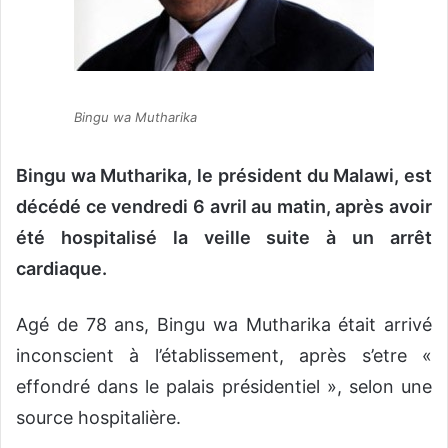
o
u
r
r
i
Bingu wa Mutharika
e
l
Bingu wa Mutharika, le président du Malawi, est
décédé ce vendredi 6 avril au matin, après avoir
été hospitalisé la veille suite à un arrêt
cardiaque.
Agé de 78 ans, Bingu wa Mutharika était arrivé
inconscient à l’établissement, après s’etre «
effondré dans le palais présidentiel », selon une
source hospitalière.