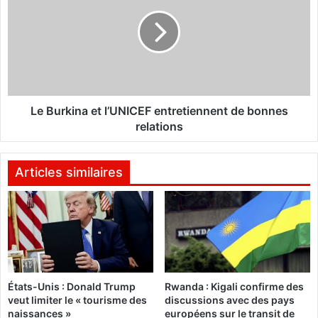
é
B
p
u
l
r
o
k
i
i
e
n
m
a
e
e
Le Burkina et l’UNICEF entretiennent de bonnes
n
t
relations
t
l
d
’
e
U
Articles similaires
2
N
à
I
3
C
0
E
0
F
0
e
h
n
États-Unis : Donald Trump
Rwanda : Kigali confirme des
o
t
veut limiter le « tourisme des
discussions avec des pays
m
r
naissances »
européens sur le transit de
m
e