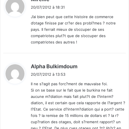
i
e
20/07/2012 à 18:31
t
u
J’ai bien peut que cette histoire de commerce
r
d’otage finisse par cr?er des probl?mes ? notre
s
:
pays. Il ferrait mieux de s’occuper de ses
compatriotes plut?t que de s’occuper des
compatriotes des autres !
d
Alpha Bulkimdoum
i
20/07/2012 à 13:53
t
Il ne s?agit pas forc?ment de mauvaise foi.
Si on se base sur le fait que le burkina ne fait
:
aucune m?diation mais fait plut?t de l?interm?
diation, il est certain que cela rapporte de l?argent ?
l?Etat. Ce service d?interm?diation qui a port? cette
fois ? la remise de 15 millions de dollars et ? la r?
cup?ration des otages, doit s?rement rapport? un
peu ? l?Etat. De plus cves otages ont ?t? lib?r? en