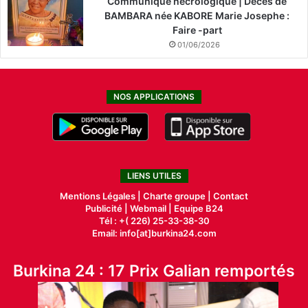
Communiqué nécrologique | Décès de
BAMBARA née KABORE Marie Josephe :
Faire -part
01/06/2026
NOS APPLICATIONS
LIENS UTILES
Mentions Légales |
Charte groupe |
Contact
Publicité
|
Webmail |
Equipe B24
Tél : +( 226) 25-33-38-30
Email: info[at]burkina24.com
Burkina 24 : 17 Prix Galian remportés