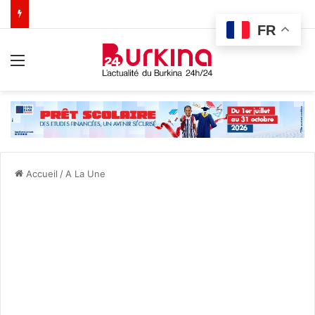
FR
Menu
Accueil
/
A La Une