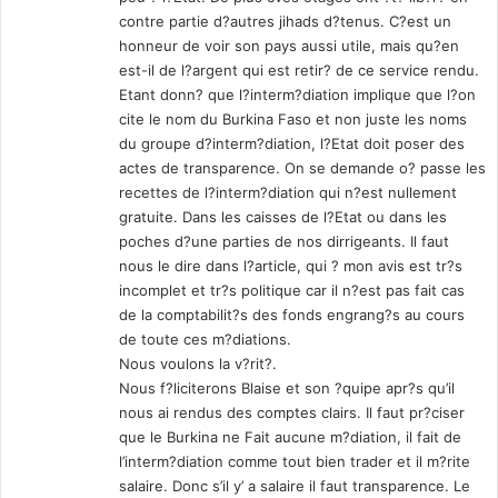
contre partie d?autres jihads d?tenus. C?est un
honneur de voir son pays aussi utile, mais qu?en
est-il de l?argent qui est retir? de ce service rendu.
Etant donn? que l?interm?diation implique que l?on
cite le nom du Burkina Faso et non juste les noms
du groupe d?interm?diation, l?Etat doit poser des
actes de transparence. On se demande o? passe les
recettes de l?interm?diation qui n?est nullement
gratuite. Dans les caisses de l?Etat ou dans les
poches d?une parties de nos dirrigeants. Il faut
nous le dire dans l?article, qui ? mon avis est tr?s
incomplet et tr?s politique car il n?est pas fait cas
de la comptabilit?s des fonds engrang?s au cours
de toute ces m?diations.
Nous voulons la v?rit?.
Nous f?liciterons Blaise et son ?quipe apr?s qu’il
nous ai rendus des comptes clairs. Il faut pr?ciser
que le Burkina ne Fait aucune m?diation, il fait de
l’interm?diation comme tout bien trader et il m?rite
salaire. Donc s’il y’ a salaire il faut transparence. Le