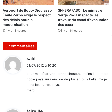
d
l
u
g
Aéroport de Bobo-Dioulasso :
SN-BRAFASO : Le ministre
c
i
Émile Zerbo exige le respect
Serge Poda inspecte les
a
q
des délais pour la
travaux du canal d’évacuation
l
u
modernisation
des eaux
v
e
il y a 11 heures
il y a 16 heures
a
)
i
r
3 commentaires
e
d
d
salif
e
i
s
21/07/2012 à 10:20
t
t
pour moi c’est une bonne chose,au moins le nom de
r
notre pays aura encore de plus en plus belle image
a
:
dans les autres pays.
n
merci
s
p
o
r
d
Mireille
t