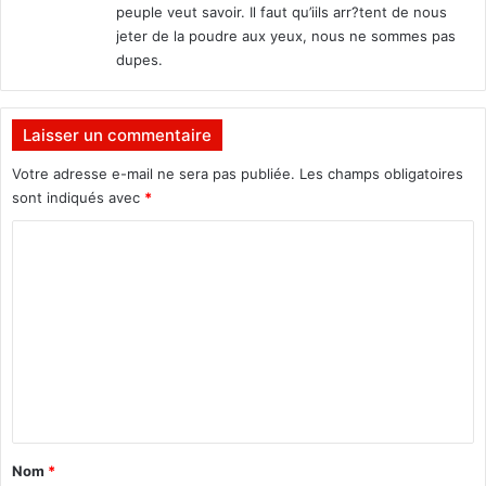
peuple veut savoir. Il faut qu’iils arr?tent de nous
jeter de la poudre aux yeux, nous ne sommes pas
dupes.
Laisser un commentaire
Votre adresse e-mail ne sera pas publiée.
Les champs obligatoires
sont indiqués avec
*
C
o
m
m
e
n
t
a
Nom
*