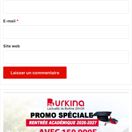
i
r
e
E-mail
*
*
Site web