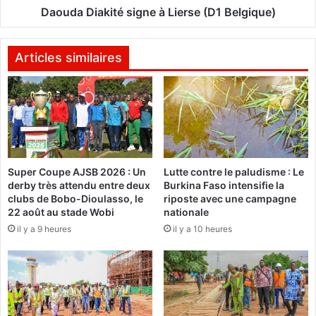
o
k
Daouda Diakité signe à Lierse (D1 Belgique)
-
i
B
t
i
é
Articles similaires
t
s
t
i
o
g
u
n
:
e
b
à
i
L
Super Coupe AJSB 2026 : Un
Lutte contre le paludisme : Le
e
i
derby très attendu entre deux
Burkina Faso intensifie la
n
e
clubs de Bobo-Dioulasso, le
riposte avec une campagne
t
r
22 août au stade Wobi
nationale
ô
s
il y a 9 heures
il y a 10 heures
t
e
l
(
a
D
f
1
i
B
n
e