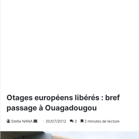
Otages européens libérés : bref
passage à Ouagadougou
Stella NANA
E
20/07/2012
3
2 minutes de lecture
n
v