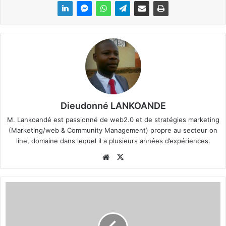
Dieudonné LANKOANDE
M. Lankoandé est passionné de web2.0 et de stratégies marketing
(Marketing/web & Community Management) propre au secteur on
line, domaine dans lequel il a plusieurs années d’expériences.
We
X
bsi
te
B
u
r
k