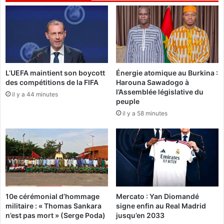
e
u
d
d
'
e
I
l
v
'
o
A
i
L’UEFA maintient son boycott
Énergie atomique au Burkina :
s
r
des compétitions de la FIFA
Harouna Sawadogo à
s
e
l’Assemblée législative du
o
il y a 44 minutes
é
peuple
c
l
il y a 58 minutes
i
i
a
m
t
i
i
n
o
é
n
e
r
p
e
a
10e cérémonial d’hommage
Mercato : Yan Diomandé
c
r
militaire : « Thomas Sankara
signe enfin au Real Madrid
o
l
n’est pas mort » (Serge Poda)
jusqu’en 2033
n
e