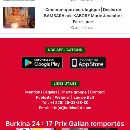
26/06/2026
Communiqué nécrologique | Décès de
BAMBARA née KABORE Marie Josephe :
Faire -part
01/06/2026
NOS APPLICATIONS
LIENS UTILES
Mentions Légales |
Charte groupe |
Contact
Publicité
|
Webmail |
Equipe B24
Tél : +( 226) 25-33-38-30
Email: info[at]burkina24.com
Burkina 24 : 17 Prix Galian remportés