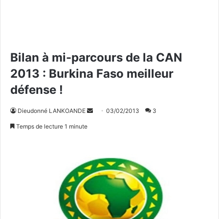
Bilan à mi-parcours de la CAN
2013 : Burkina Faso meilleur
défense !
Dieudonné LANKOANDE
E
03/02/2013
3
n
Temps de lecture 1 minute
v
o
y
e
r
u
n
c