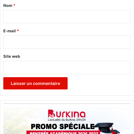
a
Nom
*
i
r
e
E-mail
*
*
Site web