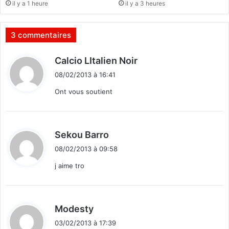
il y a 1 heure
il y a 3 heures
n
N
a
i
i
g
3 commentaires
s
é
s
r
d
Calcio LItalien Noir
a
i
i
n
a
08/02/2013 à 16:41
t
t
Ont vous soutient
à
l
:
'
A
d
Sekou Barro
m
i
b
08/02/2013 à 09:58
t
a
j aime tro
s
s
:
a
d
d
Modesty
e
i
u
03/02/2013 à 17:39