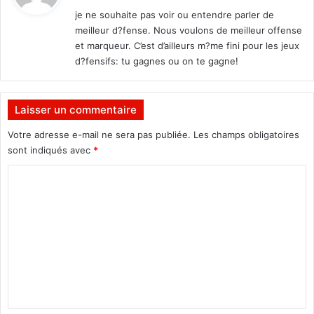
t
r
je ne souhaite pas voir ou entendre parler de
S
meilleur d?fense. Nous voulons de meilleur offense
:
e
et marqueur. C’est d’ailleurs m?me fini pour les jeux
y
d?fensifs: tu gagnes ou on te gagne!
d
o
u
B
Laisser un commentaire
O
Votre adresse e-mail ne sera pas publiée.
Les champs obligatoires
U
sont indiqués avec
*
D
A
C
.
o
m
m
e
n
t