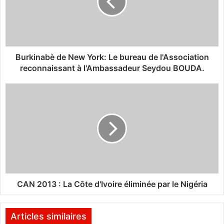
i
n
a
b
è
d
Burkinabè de New York: Le bureau de l'Association
e
reconnaissant à l'Ambassadeur Seydou BOUDA.
N
e
C
w
A
Y
N
o
2
r
0
k
1
:
3
L
:
e
L
b
a
CAN 2013 : La Côte d'Ivoire éliminée par le Nigéria
u
C
r
ô
e
t
Articles similaires
a