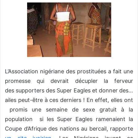
v
o
y
e
r
u
n
c
o
L’Association nigériane des prostituées a fait une
u
promesse qui devrait décupler la ferveur
r
r
des supporters des Super Eagles et donner des…
i
ailes peut-être à ces derniers ! En effet, elles ont
e
promis une semaine de sexe gratuit à la
l
population si les Super Eagles ramenaient la
Coupe d’Afrique des nations au bercail, rapporte