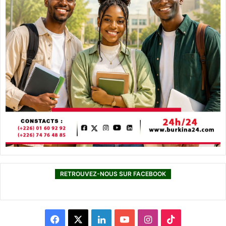
RETROUVEZ-NOUS SUR FACEBOOK
F
X
L
Y
I
T