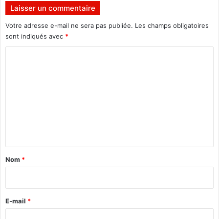
o
Laisser un commentaire
i
Votre adresse e-mail ne sera pas publiée.
Les champs obligatoires
r
sont indiqués avec
*
e
s
C
a
u
o
C
m
a
m
n
a
e
d
n
a
t
a
Nom
*
i
r
e
E-mail
*
*