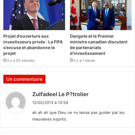
i
e
s
d
m
e
a
r
u
a
v
Projet d’ouverture aux
Dangote et le Premier
m
a
investisseurs privés : La FIFA
ministre canadien discutent
a
i
s’excuse et abandonne le
de partenariats
s
s
projet
d’investissement
s
p
il y a 53 minutes
il y a 1 heure
a
o
g
u
e
r
Un commentaire
d
l
e
a
d
Zulfadeel Le P?trolier
c
s
i
e
a
12/02/2013 à 13:54
t
n
n
ah ah ah que Dieu ne ns laisse pas guider par les
n
t
mauvaises esprits.
e
é
:
s
?
n