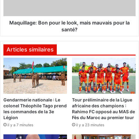
p
l
p
a
e
g
m
e
Maquillage: Bon pour le look, mais mauvais pour la
e
:
santé?
n
B
t
o
l
n
Articles similaires
a
p
n
o
c
u
e
r
u
l
n
e
e
l
Gendarmerie nationale : Le
Tour préliminaire de la Ligue
c
o
colonel Théophile Tago prend
africaine des champions :
a
o
les commandes de la 3e
Rahimo FC opposé au MAS de
m
k
Légion
Fès du Maroc au premier tour
p
,
il y a 7 minutes
il y a 23 minutes
a
m
g
a
n