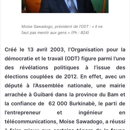
n
c
o
u
Moise Sawadogo, président de l’ODT : «
Il ne
r
faut pas mentir aux gens
» (Ph : B24)
r
i
Créé le 13 avril 2003, l’Organisation pour la
e
l
démocratie et le travail (ODT) figure parmi l’une
des révélations politiques à l’issue des
élections couplées de 2012. En effet, avec un
député à l’Assemblée nationale, une mairie
arrachée à Guibaré dans la province du Bam et
la confiance de 62 000 Burkinabè, le parti de
l’entrepreneur et ingénieur en
télécommunications, Moise Sawadogo, a réussi