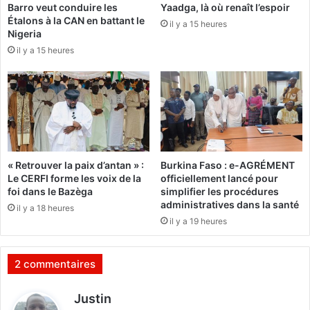
Barro veut conduire les
Yaadga, là où renaît l’espoir
r
t
Étalons à la CAN en battant le
o
il y a 15 heures
t
Nigeria
n
e
il y a 15 heures
t
i
l
n
i
t
e
e
u
s
e
d
n
e
J
c
« Retrouver la paix d’antan » :
Burkina Faso : e-AGRÉMENT
u
o
Le CERFI forme les voix de la
officiellement lancé pour
i
n
foi dans le Bazèga
simplifier les procédures
l
v
administratives dans la santé
il y a 18 heures
l
u
il y a 19 heures
e
l
t
s
2
i
2 commentaires
0
o
1
n
d
Justin
3
s