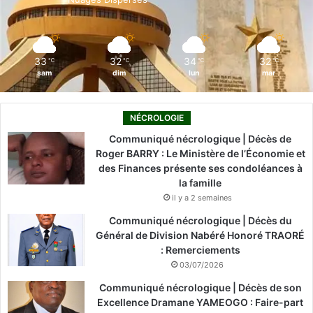
k
n
a
m
33
32
34
32
℃
℃
℃
℃
sam
dim
lun
mar
NÉCROLOGIE
Communiqué nécrologique | Décès de
Roger BARRY : Le Ministère de l’Économie et
des Finances présente ses condoléances à
la famille
il y a 2 semaines
Communiqué nécrologique | Décès du
Général de Division Nabéré Honoré TRAORÉ
: Remerciements
03/07/2026
Communiqué nécrologique | Décès de son
Excellence Dramane YAMEOGO : Faire-part