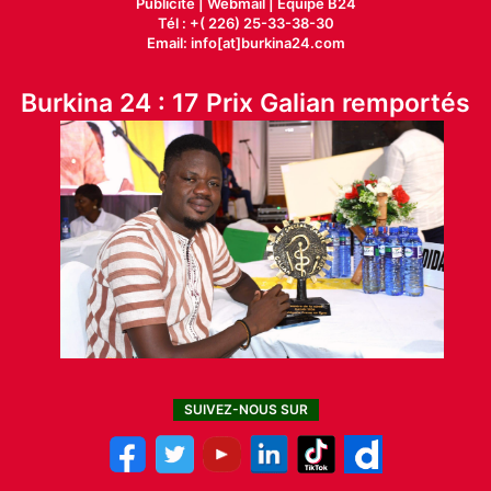
Publicité
|
Webmail |
Equipe B24
Tél : +( 226) 25-33-38-30
Email: info[at]burkina24.com
Burkina 24 : 17 Prix Galian remportés
SUIVEZ-NOUS SUR