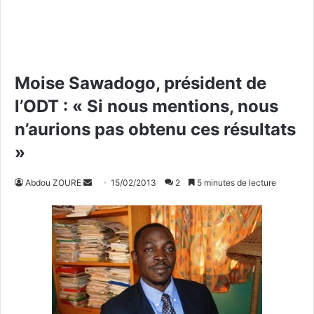
Moise Sawadogo, président de
l’ODT : « Si nous mentions, nous
n’aurions pas obtenu ces résultats
»
Abdou ZOURE
E
15/02/2013
2
5 minutes de lecture
n
v
o
y
e
r
u