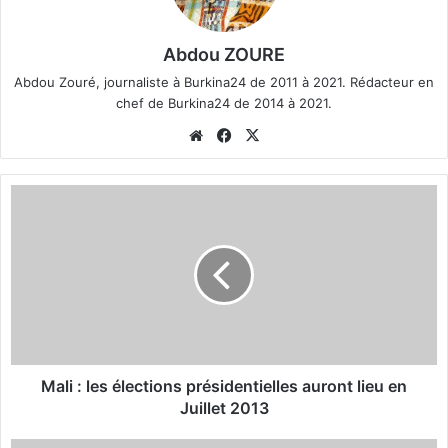
Abdou ZOURE
Abdou Zouré, journaliste à Burkina24 de 2011 à 2021. Rédacteur en
chef de Burkina24 de 2014 à 2021.
We
Fa
X
bsi
ce
te
bo
M
ok
a
l
i
:
l
e
s
é
l
Mali : les élections présidentielles auront lieu en
e
Juillet 2013
c
t