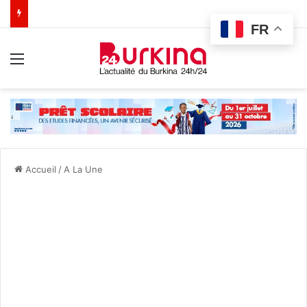
FR
Menu
Accueil
/
A La Une