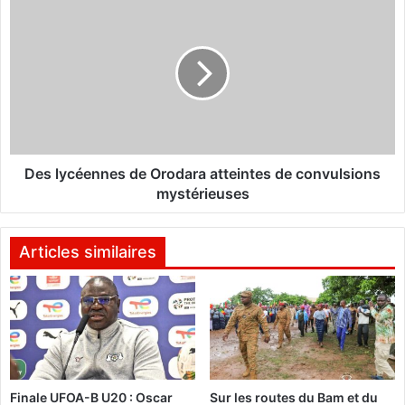
D
i
e
o
s
n
l
s
y
p
c
r
é
é
e
s
n
i
n
Des lycéennes de Orodara atteintes de convulsions
d
e
mystérieuses
e
s
n
d
t
e
Articles similaires
i
O
e
r
l
o
l
d
e
a
s
r
a
a
Finale UFOA-B U20 : Oscar
Sur les routes du Bam et du
u
a