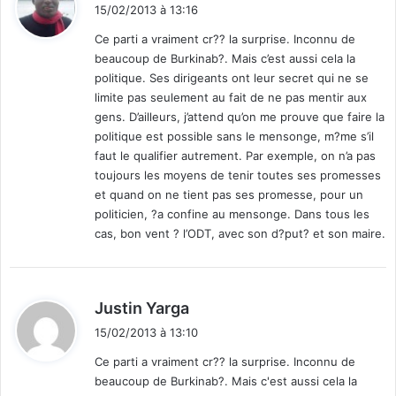
i
m
15/02/2013 à 13:16
t
y
Ce parti a vraiment cr?? la surprise. Inconnu de
s
beaucoup de Burkinab?. Mais c’est aussi cela la
t
:
politique. Ses dirigeants ont leur secret qui ne se
é
limite pas seulement au fait de ne pas mentir aux
r
gens. D’ailleurs, j’attend qu’on me prouve que faire la
i
politique est possible sans le mensonge, m?me s’il
e
u
faut le qualifier autrement. Par exemple, on n’a pas
s
toujours les moyens de tenir toutes ses promesses
e
et quand on ne tient pas ses promesse, pour un
s
politicien, ?a confine au mensonge. Dans tous les
cas, bon vent ? l’ODT, avec son d?put? et son maire.
d
Justin Yarga
i
15/02/2013 à 13:10
t
Ce parti a vraiment cr?? la surprise. Inconnu de
beaucoup de Burkinab?. Mais c'est aussi cela la
: