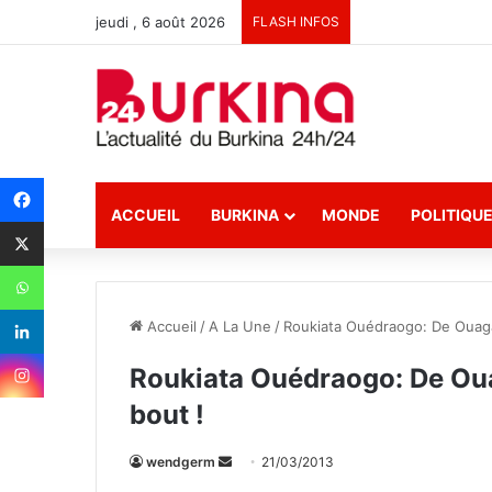
jeudi , 6 août 2026
FLASH INFOS
ACCUEIL
BURKINA
MONDE
POLITIQU
Accueil
/
A La Une
/
Roukiata Ouédraogo: De Ouaga à
Roukiata Ouédraogo: De Ouag
bout !
wendgerm
E
21/03/2013
n