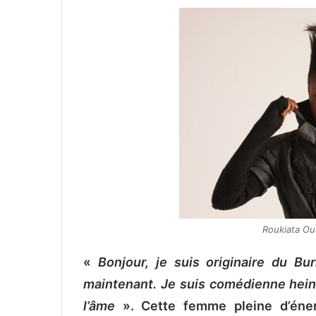
v
o
y
e
r
u
n
c
o
u
r
r
i
Roukiata Ou
e
l
«
Bonjour, je suis originaire du Bu
maintenant. Je suis comédienne hein
l’âme
».
Cette femme pleine d’éne