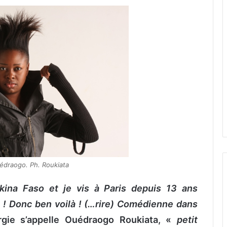
édraogo. Ph. Roukiata
rkina Faso et je vis à Paris depuis 13 ans
 ! Donc ben voilà ! (…rire) Comédienne dans
rgie s’appelle Ouédraogo Roukiata, «
petit