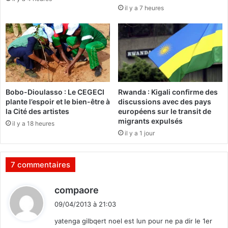
n
il y a 7 heures
n
a
a
b
:
e
L
e
e
t
s
f
"
o
9
r
Bobo-Dioulasso : Le CEGECI
Rwanda : Kigali confirme des
/
c
plante l’espoir et le bien-être à
discussions avec des pays
1
e
la Cité des artistes
européens sur le transit de
0
s
migrants expulsés
il y a 18 heures
e
d
il y a 1 jour
"
e
o
l
n
’
7 commentaires
t
o
é
r
d
compaore
t
d
i
é
r
09/04/2013 à 21:03
t
m
e
yatenga gilbqert noel est lun pour ne pa dir le 1er
i
,