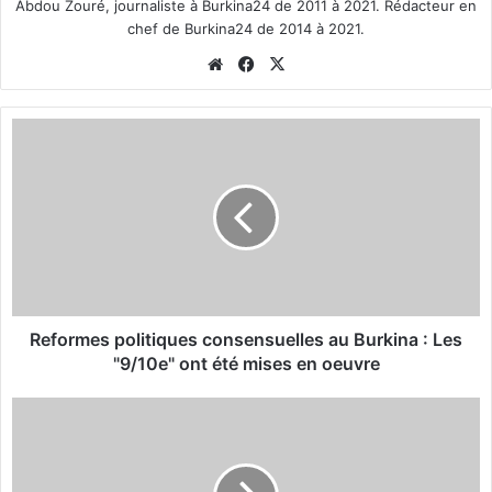
Abdou Zouré, journaliste à Burkina24 de 2011 à 2021. Rédacteur en
chef de Burkina24 de 2014 à 2021.
We
Fa
X
bsi
ce
te
bo
R
ok
e
f
o
r
m
e
s
p
o
Reformes politiques consensuelles au Burkina : Les
l
"9/10e" ont été mises en oeuvre
i
t
J
i
o
q
u
u
r