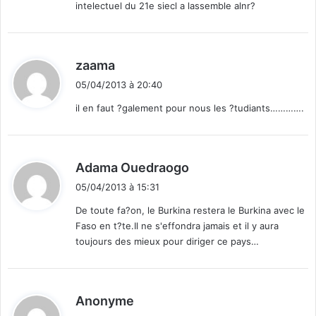
intelectuel du 21e siecl a lassemble alnr?
s
:
c
e
h
s
i
e
e
d
zaama
n
n
i
o
s
05/04/2013 à 20:40
t
e
e
il en faut ?galement pour nous les ?tudiants………….
u
t
:
v
c
r
h
e
a
d
Adama Ouedraogo
t
i
05/04/2013 à 15:31
s
t
De toute fa?on, le Burkina restera le Burkina avec le
Faso en t?te.Il ne s'effondra jamais et il y aura
:
toujours des mieux pour diriger ce pays…
d
Anonyme
i