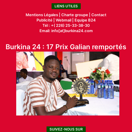
LIENS UTILES
Mentions Légales |
Charte groupe |
Contact
Publicité
|
Webmail |
Equipe B24
Tél : +( 226) 25-33-38-30
Email: info[at]burkina24.com
Burkina 24 : 17 Prix Galian remportés
SUIVEZ-NOUS SUR