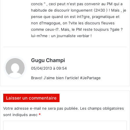
concis " , ceci peut n'est pas convenir au PM qui a
:
habitude de discourir longuement (2H30 ) ! Mais , je
pense que quand on est int?gre, pragmatique et
non d?magogue, on ?vite les discours fleuves
comme ceux-l?. Mais, le PM reste toujours ?gale ?
lui-m?me : un journaliste verbiar !
d
Gugu Champi
i
05/04/2013 à 09:54
t
Bravo! J'aime bien l'article! #JePartage
:
Laisser un commentaire
Votre adresse e-mail ne sera pas publiée.
Les champs obligatoires
sont indiqués avec
*
C