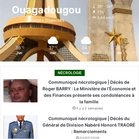
o
d
b
g
k
Ouagadougou
36º - 24º
71%
o
i
e
r
3.44 km/h
Nuages Dispersés
k
n
a
m
36
37
34
36
℃
℃
℃
℃
lun
mar
mer
jeu
NÉCROLOGIE
Communiqué nécrologique | Décès de
Roger BARRY : Le Ministère de l’Économie et
des Finances présente ses condoléances à
la famille
il y a 2 semaines
Communiqué nécrologique | Décès du
Général de Division Nabéré Honoré TRAORÉ
: Remerciements
03/07/2026