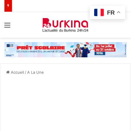
FR
Menu
Accueil
/
A La Une