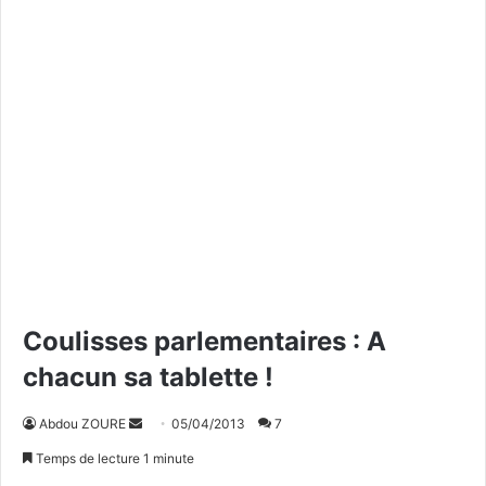
Coulisses parlementaires : A
chacun sa tablette !
Abdou ZOURE
E
05/04/2013
7
n
Temps de lecture 1 minute
v