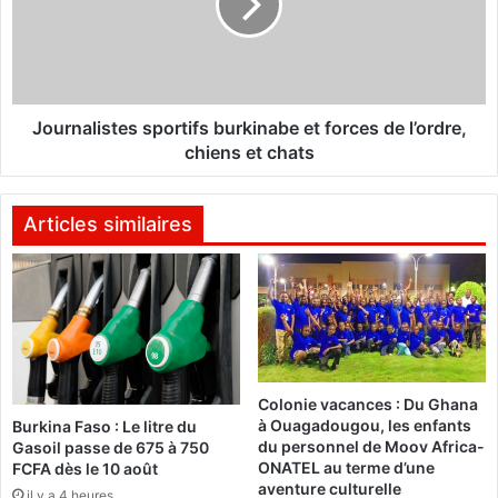
e
n
s
a
c
l
o
i
n
s
s
t
Journalistes sportifs burkinabe et forces de l’ordre,
e
e
chiens et chats
n
s
s
s
u
p
Articles similaires
e
o
l
r
l
t
e
i
s
f
a
s
u
b
Colonie vacances : Du Ghana
B
u
à Ouagadougou, les enfants
Burkina Faso : Le litre du
u
r
du personnel de Moov Africa-
Gasoil passe de 675 à 750
r
k
ONATEL au terme d’une
FCFA dès le 10 août
k
i
aventure culturelle
il y a 4 heures
i