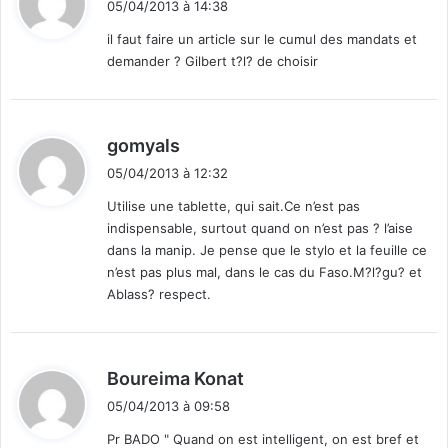
05/04/2013 à 14:38
t
il faut faire un article sur le cumul des mandats et
demander ? Gilbert t?l? de choisir
:
d
gomyals
i
05/04/2013 à 12:32
t
Utilise une tablette, qui sait.Ce n’est pas
indispensable, surtout quand on n’est pas ? l’aise
:
dans la manip. Je pense que le stylo et la feuille ce
n’est pas plus mal, dans le cas du Faso.M?l?gu? et
Ablass? respect.
d
Boureima Konat
i
05/04/2013 à 09:58
t
Pr BADO " Quand on est intelligent, on est bref et