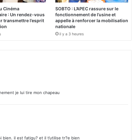
i
du Cinéma
SOBTO : L’APEC rassure sur le
n
ire : Un rendez-vous
fonctionnement de l’usine et
e
 transmettre l’esprit
appelle à renforcer la mobilisation
s
tion
nationale
:
s
il y a 3 heures
U
n
p
a
s
s
é
q
u
hement je lui tire mon chapeau
i
n
e
p
a
s
s
en. il est fatigu? et il t’utilise tr?e bien