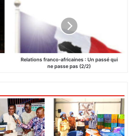
R
e
l
a
t
i
o
n
s
f
Relations franco-africaines : Un passé qui
r
ne passe pas (2/2)
a
n
c
o
-
a
f
r
i
c
a