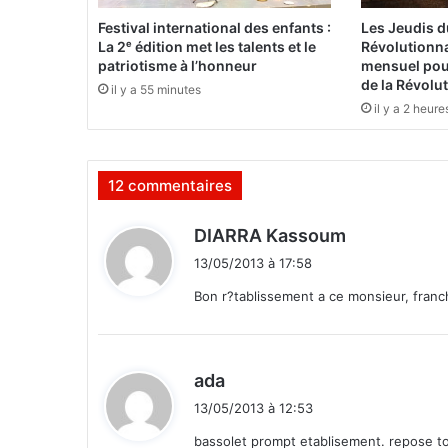
u
Festival international des enfants :
Les Jeudis 
B
La 2ᵉ édition met les talents et le
Révolutionna
u
patriotisme à l’honneur
mensuel pour
r
de la Révolu
il y a 55 minutes
k
il y a 2 heure
i
n
a
12 commentaires
:
l
a
d
DIARRA Kassoum
j
i
13/05/2013 à 17:58
u
t
s
Bon r?tablissement a ce monsieur, franc
t
:
i
c
d
e
ada
,
i
13/05/2013 à 12:53
l
t
e
bassolet prompt etablisement. repose toi bi