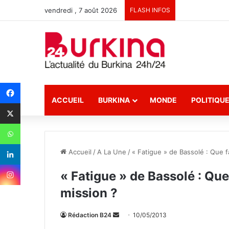
vendredi , 7 août 2026
FLASH INFOS
ACCUEIL
BURKINA
MONDE
POLITIQU
Accueil
/
A La Une
/
« Fatigue » de Bassolé : Que f
« Fatigue » de Bassolé : Que
mission ?
Rédaction B24
E
10/05/2013
n