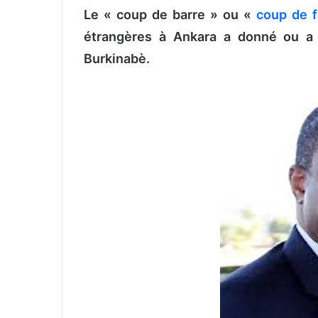
Le « coup de barre » ou «
coup de f
v
o
étrangères à Ankara a donné ou a 
y
Burkinabè.
e
r
u
n
c
o
u
r
r
i
e
l