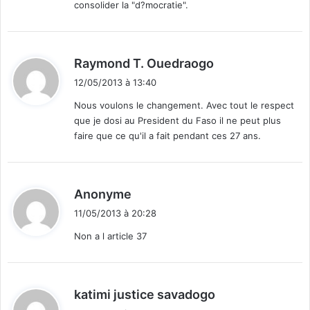
consolider la "d?mocratie".
d
Raymond T. Ouedraogo
i
12/05/2013 à 13:40
t
Nous voulons le changement. Avec tout le respect
que je dosi au President du Faso il ne peut plus
:
faire que ce qu'il a fait pendant ces 27 ans.
d
Anonyme
i
11/05/2013 à 20:28
t
Non a l article 37
:
d
katimi justice savadogo
i