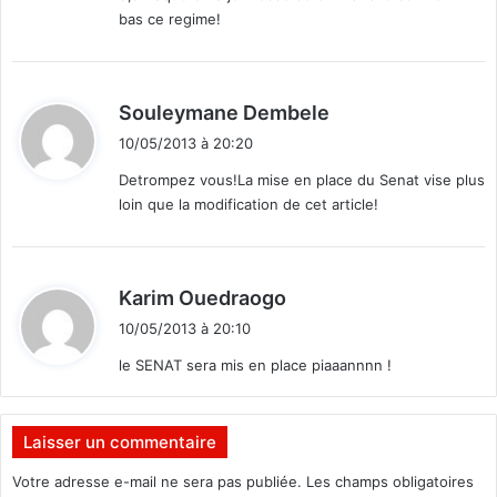
:
bas ce regime!
d
Souleymane Dembele
i
10/05/2013 à 20:20
t
Detrompez vous!La mise en place du Senat vise plus
loin que la modification de cet article!
:
d
Karim Ouedraogo
i
10/05/2013 à 20:10
t
le SENAT sera mis en place piaaannnn !
:
Laisser un commentaire
Votre adresse e-mail ne sera pas publiée.
Les champs obligatoires