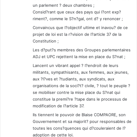
un parlement ? deux chambres ;
Consid?rant que ceux des pays qui l?ont exp?
riment?, comme le S?n?gal, ont d? y renoncer ;
Convaincus que l?objectif ultime et inavou? de ce
projet de loi est la r?vision de l?article 37 de la
Constitution ;
Les d?put?s membres des Groupes parlementaires
ADJ et UPC rejettent la mise en place du S?nat ;
Lancent un vibrant appel ? l?endroit de leurs
militants, sympathisants, aux femmes, aux jeunes,
aux ?l?ves et ?tudiants, aux syndicats, aux
organisations de la soci?t? civile, ? tout le peuple ?
se mobiliser contre la mise place du S?nat qui
constitue la premi?re ?tape dans le processus de
modification de l?article 37.
Ils tiennent le pouvoir de Blaise COMPAORE, son
Gouvernement et sa majorit? pour responsables de
toutes les cons?quences qui d?couleraient de l?
adoption de cette loi.