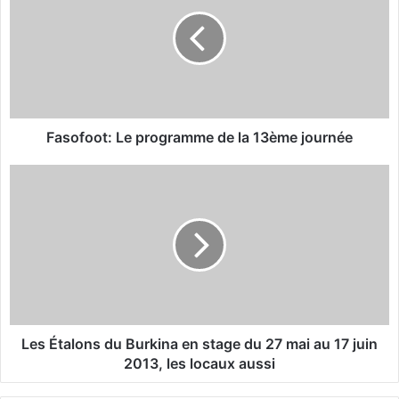
s
o
f
o
o
t
:
L
Fasofoot: Le programme de la 13ème journée
e
p
L
r
e
o
s
g
É
r
t
a
a
m
l
m
o
e
n
d
s
Les Étalons du Burkina en stage du 27 mai au 17 juin
e
d
2013, les locaux aussi
l
u
a
B