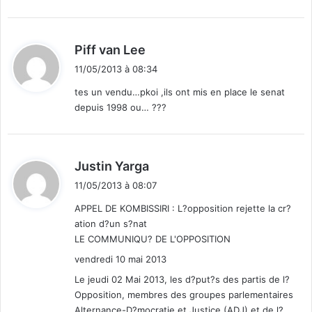
d
Piff van Lee
i
11/05/2013 à 08:34
t
tes un vendu…pkoi ,ils ont mis en place le senat
depuis 1998 ou… ???
:
d
Justin Yarga
i
11/05/2013 à 08:07
t
APPEL DE KOMBISSIRI : L?opposition rejette la cr?
ation d?un s?nat
:
LE COMMUNIQU? DE L'OPPOSITION
vendredi 10 mai 2013
Le jeudi 02 Mai 2013, les d?put?s des partis de l?
Opposition, membres des groupes parlementaires
Alternance-D?mocratie et Justice (ADJ) et de l?