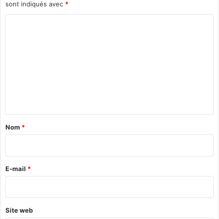
sont indiqués avec
*
C
o
m
m
e
n
t
a
Nom
*
i
r
e
E-mail
*
*
Site web