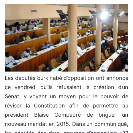
v
o
y
e
r
u
n
c
o
u
Les députés burkinabè d’opposition ont annoncé
r
r
ce vendredi qu’ils refusaient la création d’un
i
Sénat, y voyant un moyen pour le pouvoir de
e
réviser la Constitution afin de permettre au
l
président Blaise Compaoré de briguer un
nouveau mandat en 2015. Dans un communiqué,