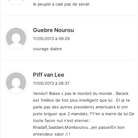
le peuple a cale pas de senat.
:
d
Guebre Nourou
i
11/05/2013 à 09:29
t
courage diabre
:
d
Piff van Lee
i
11/05/2013 à 08:37
t
Vendu!! Blaise c pas le monbril du monde . Barack
est 1million de fois plus intelligent que lui . Et je te
:
parle pas des autres presidents americains ki ont
juste briguer que 2 mandats..?Y'en a marre de lui.De
toute facon nul n'est eternel :
Khadafi,Saddam,Momboutou…jen passe!En bon
entendeur salut ;) !