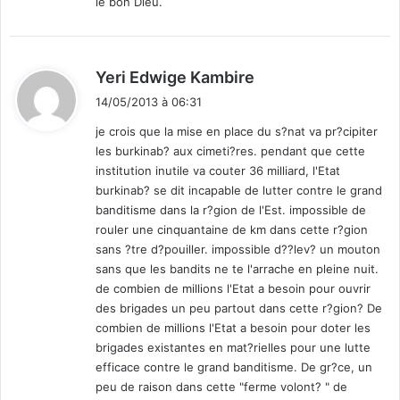
le bon Dieu.
d
Yeri Edwige Kambire
i
14/05/2013 à 06:31
t
je crois que la mise en place du s?nat va pr?cipiter
les burkinab? aux cimeti?res. pendant que cette
:
institution inutile va couter 36 milliard, l'Etat
burkinab? se dit incapable de lutter contre le grand
banditisme dans la r?gion de l'Est. impossible de
rouler une cinquantaine de km dans cette r?gion
sans ?tre d?pouiller. impossible d??lev? un mouton
sans que les bandits ne te l'arrache en pleine nuit.
de combien de millions l'Etat a besoin pour ouvrir
des brigades un peu partout dans cette r?gion? De
combien de millions l'Etat a besoin pour doter les
brigades existantes en mat?rielles pour une lutte
efficace contre le grand banditisme. De gr?ce, un
peu de raison dans cette "ferme volont? " de