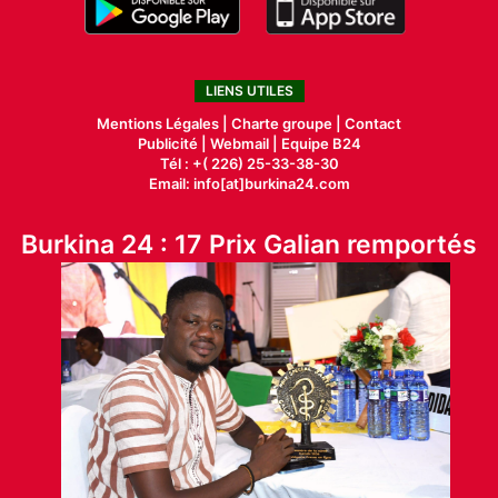
LIENS UTILES
Mentions Légales |
Charte groupe |
Contact
Publicité
|
Webmail |
Equipe B24
Tél : +( 226) 25-33-38-30
Email: info[at]burkina24.com
Burkina 24 : 17 Prix Galian remportés