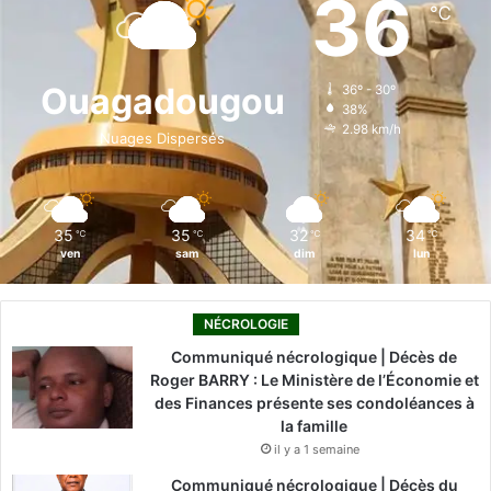
36
℃
b
e
u
a
o
o
d
b
g
k
Ouagadougou
36º - 30º
38%
o
i
e
r
2.98 km/h
Nuages Dispersés
k
n
a
m
35
35
32
34
℃
℃
℃
℃
ven
sam
dim
lun
NÉCROLOGIE
Communiqué nécrologique | Décès de
Roger BARRY : Le Ministère de l’Économie et
des Finances présente ses condoléances à
la famille
il y a 1 semaine
Communiqué nécrologique | Décès du