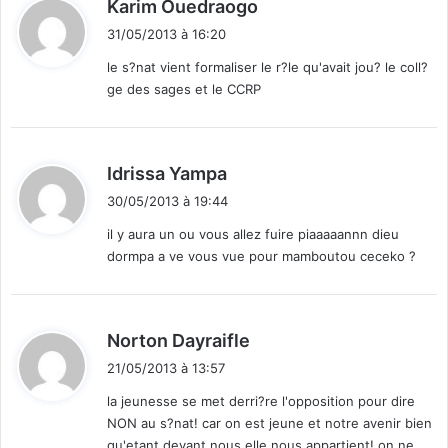
d
Karim Ouedraogo
a
i
u
31/05/2013 à 16:20
s
t
le s?nat vient formaliser le r?le qu'avait jou? le coll?
s
ge des sages et le CCRP
i
:
d
Idrissa Yampa
i
30/05/2013 à 19:44
t
il y aura un ou vous allez fuire piaaaaannn dieu
dormpa a ve vous vue pour mamboutou ceceko ?
:
d
Norton Dayraifle
i
21/05/2013 à 13:57
t
la jeunesse se met derri?re l'opposition pour dire
NON au s?nat! car on est jeune et notre avenir bien
:
qu'etant devant nous elle nous appartient! on ne