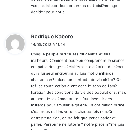
vas pas laisser des personnes du troisi?me age
decider pour nous!
d
Rodrigue Kabore
i
14/05/2013 à 11:54
t
Chaque peuple m?rite ses dirigeants et ses
malheurs. Comment peut-on comprendre le silence
:
coupable des gens ?clair?s sur la cr?ation du s?nat
qui ? lui seul engloutira au bas mot 6 milliards
chaque ann?e dans un contexte de vie ch?re? On
refuse toute action allant dans le sens de l'am?
lioration des conditions de vie des populations, mais
au nom de la d?mocrature il faut investir des
milliards pour amuser la galerie. Ils ont raison m?me,
c'est nous qui les votons chaque fois non.On
entreprend rien, on ne fait que parler parler et
parler. Personne ne luttera ? notre place m?me pas