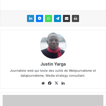
Justin Yarga
Journaliste web qui teste des outils de Webjournalisme et
datajournalisme, Media strategy consultant.
We
Fa
X
Lin
bsi
ce
ke
te
bo
din
F
ok
a