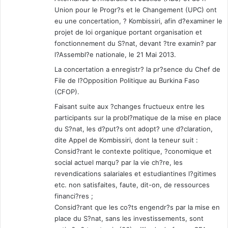
Union pour le Progr?s et le Changement (UPC) ont
eu une concertation, ? Kombissiri, afin d?examiner le
projet de loi organique portant organisation et
fonctionnement du S?nat, devant ?tre examin? par
l?Assembl?e nationale, le 21 Mai 2013.
La concertation a enregistr? la pr?sence du Chef de
File de l?Opposition Politique au Burkina Faso
(CFOP).
Faisant suite aux ?changes fructueux entre les
participants sur la probl?matique de la mise en place
du S?nat, les d?put?s ont adopt? une d?claration,
dite Appel de Kombissiri, dont la teneur suit :
Consid?rant le contexte politique, ?conomique et
social actuel marqu? par la vie ch?re, les
revendications salariales et estudiantines l?gitimes
etc. non satisfaites, faute, dit-on, de ressources
financi?res ;
Consid?rant que les co?ts engendr?s par la mise en
place du S?nat, sans les investissements, sont