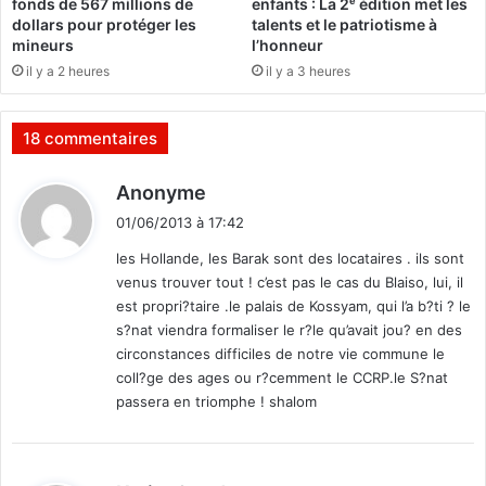
fonds de 567 millions de
enfants : La 2ᵉ édition met les
u
dollars pour protéger les
talents et le patriotisme à
1
mineurs
l’honneur
7
il y a 2 heures
il y a 3 heures
j
u
i
18 commentaires
n
2
d
Anonyme
0
i
1
01/06/2013 à 17:42
t
3
les Hollande, les Barak sont des locataires . ils sont
,
venus trouver tout ! c’est pas le cas du Blaiso, lui, il
l
:
est propri?taire .le palais de Kossyam, qui l’a b?ti ? le
e
s?nat viendra formaliser le r?le qu’avait jou? en des
s
circonstances difficiles de notre vie commune le
l
coll?ge des ages ou r?cemment le CCRP.le S?nat
o
c
passera en triomphe ! shalom
a
u
x