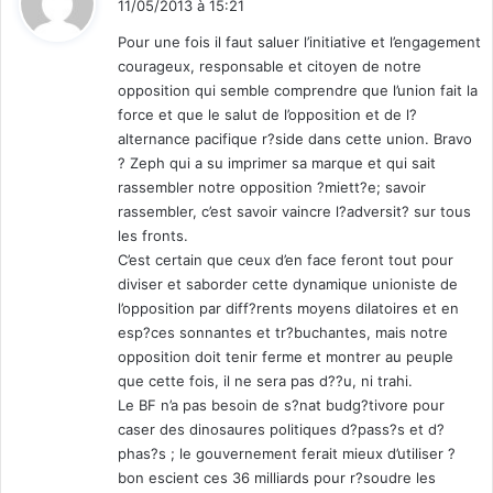
11/05/2013 à 15:21
t
Pour une fois il faut saluer l’initiative et l’engagement
courageux, responsable et citoyen de notre
:
opposition qui semble comprendre que l’union fait la
force et que le salut de l’opposition et de l?
alternance pacifique r?side dans cette union. Bravo
? Zeph qui a su imprimer sa marque et qui sait
rassembler notre opposition ?miett?e; savoir
rassembler, c’est savoir vaincre l?adversit? sur tous
les fronts.
C’est certain que ceux d’en face feront tout pour
diviser et saborder cette dynamique unioniste de
l’opposition par diff?rents moyens dilatoires et en
esp?ces sonnantes et tr?buchantes, mais notre
opposition doit tenir ferme et montrer au peuple
que cette fois, il ne sera pas d??u, ni trahi.
Le BF n’a pas besoin de s?nat budg?tivore pour
caser des dinosaures politiques d?pass?s et d?
phas?s ; le gouvernement ferait mieux d’utiliser ?
bon escient ces 36 milliards pour r?soudre les