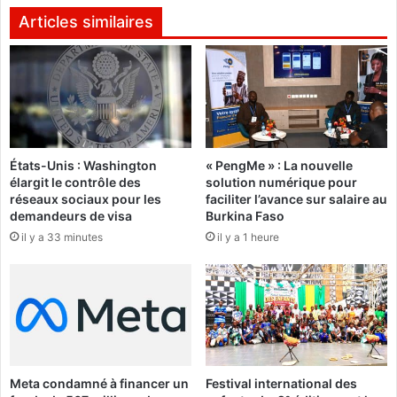
1
u
Articles similaires
3
r
è
k
m
i
e
n
j
a
o
e
u
n
États-Unis : Washington
« PengMe » : La nouvelle
r
s
élargit le contrôle des
solution numérique pour
n
t
réseaux sociaux pour les
faciliter l’avance sur salaire au
é
a
demandeurs de visa
Burkina Faso
e
g
il y a 33 minutes
il y a 1 heure
e
d
u
2
7
m
a
i
Meta condamné à financer un
Festival international des
a