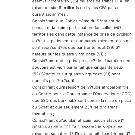
estim?s ? trente six (36) milliards de francs CFA, en
raison de six (6) milliards de francs CFA par an
durant six ann?es ;
Consid?rant que l?objet m?me du S?nat est de
consacrer la pleine participation des collectivit?s
territoriales dans cette instance de prise de d?cision
qu?est le parlement et que paradoxalement elles ne
sont repr?sent?es que par trente neuf (39) S?
nateurs sur les quatre vingt onze (91) ;
Consid?rant que le principe sacr? de s?paration des
pouvoirs est viol? par le fait que cinquante deux
(52) S?nateurs sur quatre vingt onze (91) sont
nomm?s par l?ex?cutif ;
Consid?rant qu?il ressort de l??tude afrobarom?tre
du Centre pour la Gouvernance D?mocratique (CGD)
que 52% des burkinab? sont contre la mise en place
du S?nat et que seulement 23% se d?clarent
favorables ;
Consid?rant qu?au plan africain, aucun Etat de l?
UEMOA et de la CEDEAO, except? le Nig?ria, en
raison de sa nature f?d?rale, ne fait l?exp?rience d?