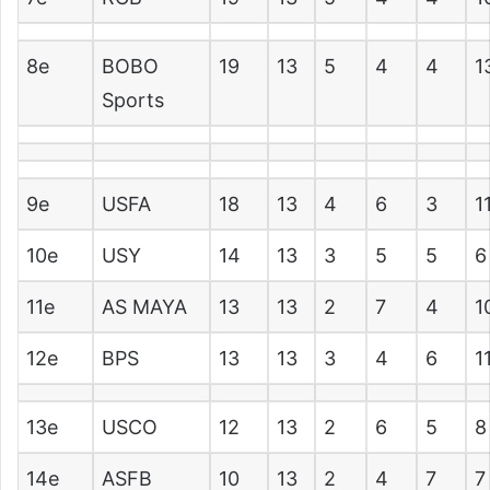
8e
BOBO
19
13
5
4
4
1
Sports
9e
USFA
18
13
4
6
3
1
10e
USY
14
13
3
5
5
6
11e
AS MAYA
13
13
2
7
4
1
12e
BPS
13
13
3
4
6
1
13e
USCO
12
13
2
6
5
8
14e
ASFB
10
13
2
4
7
7