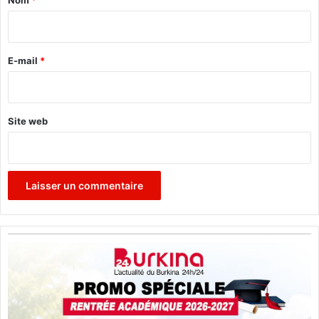
Nom
*
t
é
i
e
e
r
s
e
E-mail
*
*
Site web