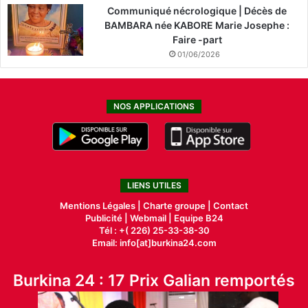
Communiqué nécrologique | Décès de
BAMBARA née KABORE Marie Josephe :
Faire -part
01/06/2026
NOS APPLICATIONS
LIENS UTILES
Mentions Légales |
Charte groupe |
Contact
Publicité
|
Webmail |
Equipe B24
Tél : +( 226) 25-33-38-30
Email: info[at]burkina24.com
Burkina 24 : 17 Prix Galian remportés