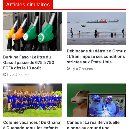
a
e
Articles similaires
s
t
M
t
a
e
y
T
a
i
(
e
1
n
Déblocage du détroit d’Ormuz
-
d
: L’Iran impose ses conditions
Burkina Faso : Le litre du
0
r
strictes aux États-Unis
Gasoil passe de 675 à 750
)
é
FCFA dès le 10 août
il y a 7 heures
:
b
il y a 4 heures
t
é
o
o
u
g
j
o
o
:
u
L
r
e
s
c
Colonie vacances : Du Ghana
Canada : La réalité virtuelle
c
a
à Ouagadougou, les enfants
plonge au cœur d’une