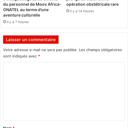
o
p
du personnel de Moov Africa-
opération obstétricale rare
m
o
ONATEL au terme d’une
il y a 14 heures
p
r
aventure culturelle
l
a
il y a 7 heures
i
l
q
L
u
o
Laisser un commentaire
é
m
p
p
Votre adresse e-mail ne sera pas publiée.
Les champs obligatoires
o
o
sont indiqués avec
*
u
r
C
r
a
l
d
o
e
i
m
s
é
s
d
m
t
e
e
e
l
l
'
n
l
a
t
i
r
a
s
m