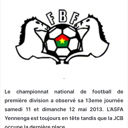
o
y
e
r
u
n
c
o
u
r
r
–
i
e
Le championnat national de football de
l
première division a observé sa 13eme journée
samedi 11 et dimanche 12 mai 2013. L’ASFA
Yennenga est toujours en tête tandis que la JCB
occupe la dernière place.