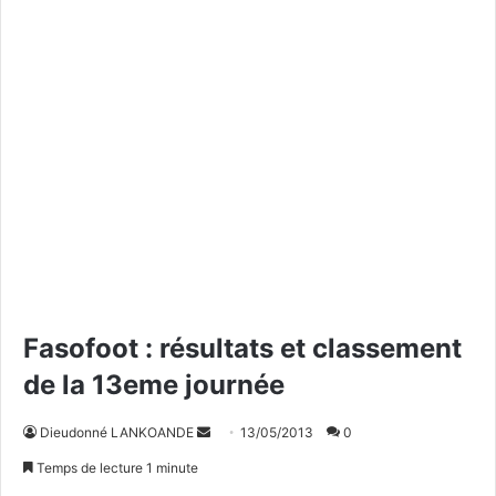
Fasofoot : résultats et classement
de la 13eme journée
Dieudonné LANKOANDE
E
13/05/2013
0
n
Temps de lecture 1 minute
v