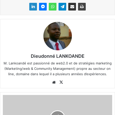
Dieudonné LANKOANDE
M. Lankoandé est passionné de web2.0 et de stratégies marketing
(Marketing/web & Community Management) propre au secteur on
line, domaine dans lequel il a plusieurs années d’expériences.
We
X
bsi
te
F
a
s
o