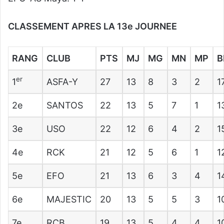
CLASSEMENT APRES LA 13e JOURNEE
RANG
CLUB
PTS
MJ
MG
MN
MP
er
1
ASFA-Y
27
13
8
3
2
1
2e
SANTOS
22
13
5
7
1
1
3e
USO
22
12
6
4
2
1
4e
RCK
21
12
5
6
1
1
5e
EFO
21
13
6
3
4
1
6e
MAJESTIC
20
13
5
5
3
1
7e
RCB
19
13
5
4
4
1