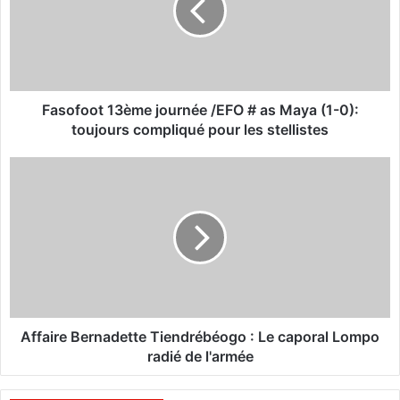
f
o
o
t
1
3
Fasofoot 13ème journée /EFO # as Maya (1-0):
è
toujours compliqué pour les stellistes
m
e
A
j
f
o
f
u
a
r
i
n
r
é
e
e
B
/
e
E
r
Affaire Bernadette Tiendrébéogo : Le caporal Lompo
F
n
radié de l'armée
O
a
#
d