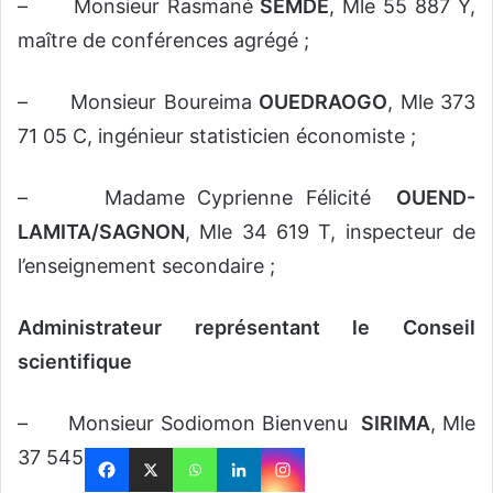
– Monsieur Rasmané
SEMDE
, Mle 55 887 Y,
maître de conférences agrégé ;
– Monsieur Boureima
OUEDRAOGO
, Mle 373
71 05 C, ingénieur statisticien économiste ;
– Madame Cyprienne Félicité
OUEND-
LAMITA/SAGNON
, Mle 34 619 T, inspecteur de
l’enseignement secondaire ;
Administrateur représentant le Conseil
scientifique
– Monsieur Sodiomon Bienvenu
SIRIMA
, Mle
37 545 P, médecin ;