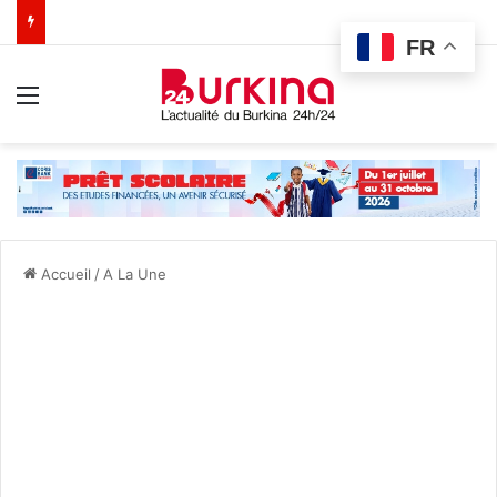
FR
Menu
Accueil
/
A La Une