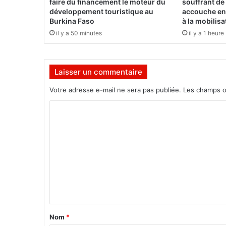
faire du financement le moteur du
souffrant de
u
développement touristique au
accouche en 
B
Burkina Faso
à la mobilis
u
il y a 50 minutes
il y a 1 heure
r
k
i
Laisser un commentaire
n
a
Votre adresse e-mail ne sera pas publiée.
Les champs o
:
V
C
i
o
t
e
m
,
m
d
e
e
s
n
r
t
é
f
a
Nom
*
o