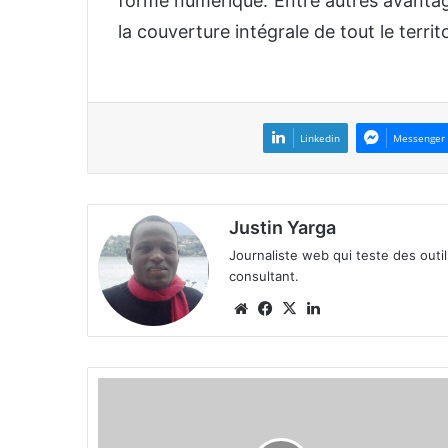
forme numérique. Entre autres avantage
la couverture intégrale de tout le terri
Linkedin
Messenger
Justin Yarga
Journaliste web qui teste des outi
consultant.
We
Fa
X
Lin
bsi
ce
ke
te
bo
din
ok
E
n
s