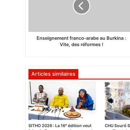
e
i
g
n
e
m
e
Enseignement franco-arabe au Burkina :
n
Vite, des réformes !
t
f
r
a
Articles similaires
n
c
o
-
a
r
a
b
e
SITHO 2026 : La 16ᵉ édition veut
CHU Sourô S
a