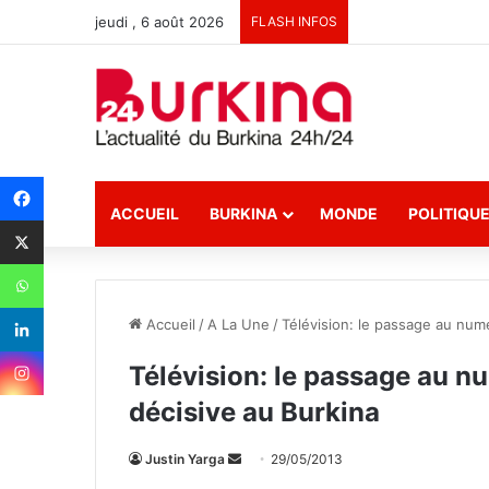
jeudi , 6 août 2026
FLASH INFOS
ACCUEIL
BURKINA
MONDE
POLITIQU
Accueil
/
A La Une
/
Télévision: le passage au num
Télévision: le passage au n
décisive au Burkina
Justin Yarga
E
29/05/2013
n