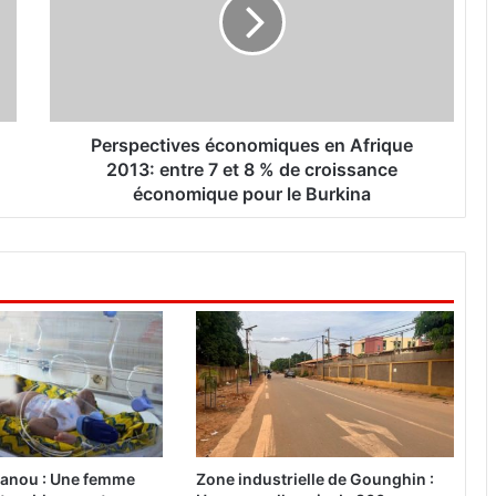
s
p
e
c
t
i
v
Perspectives économiques en Afrique
e
2013: entre 7 et 8 % de croissance
s
économique pour le Burkina
é
c
o
n
o
m
i
q
u
e
s
e
anou : Une femme
Zone industrielle de Gounghin :
n