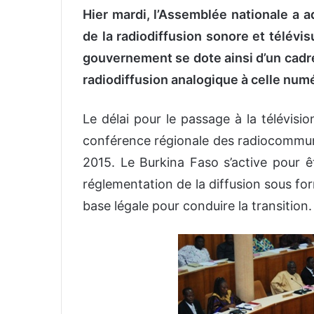
Hier mardi, l’Assemblée nationale a a
v
o
de la radiodiffusion sonore et télévi
y
gouvernement se dote ainsi d’un cadre
e
radiodiffusion analogique à celle numé
r
u
n
Le délai pour le passage à la télévisi
c
conférence régionale des radiocommuni
o
2015. Le Burkina Faso s’active pour ê
u
réglementation de la diffusion sous f
r
r
base légale pour conduire la transition.
i
e
l