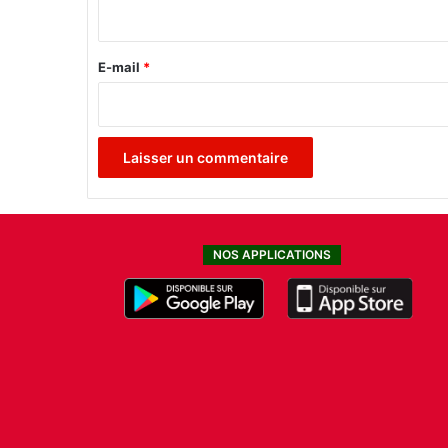
i
r
m
r
e
e
E-mail
*
s
!
*
NOS APPLICATIONS