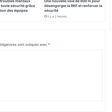
 troubles mentaux
Une nouvelle voie de 800 m pour
A
toute sécurité grâce
désengorger la RN1 et renforcer la
f
ation des équipes
sécurité
r
il y a 2 heures
i
q
u
e
2
bligatoires sont indiqués avec
*
0
1
3
:
e
n
t
r
e
7
e
t
8