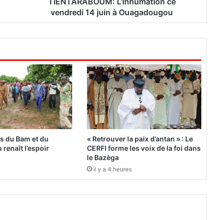
C
TIENTARABOUM: L'inhumation ce
o
vendredi 14 juin à Ouagadougou
l
o
n
e
l
F
é
l
i
x
T
I
es du Bam et du
« Retrouver la paix d’antan » : Le
E
 renaît l’espoir
CERFI forme les voix de la foi dans
N
le Bazèga
T
il y a 4 heures
A
R
A
B
O