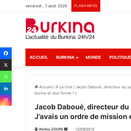
vendredi , 7 août 2026
FLASH INFOS
ACCUEIL
BURKINA
MONDE
POLITIQU
Accueil
/
A La Une
/
Jacob Daboué, directeur du par
bonne et due forme ! »
Jacob Daboué, directeur du p
J’avais un ordre de mission 
Abdou ZOURE
E
12/06/2013