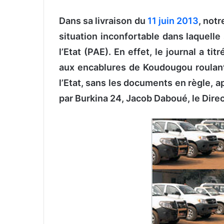
n
Dans sa livraison du
11 juin 2013
, notr
v
o
situation inconfortable dans laquelle
y
l’Etat (PAE). En effet, le journal a tit
e
aux encablures de Koudougou roulant
r
u
l’Etat, sans les documents en règle, a
n
par Burkina 24, Jacob Daboué, le Dire
c
o
u
r
r
i
e
l