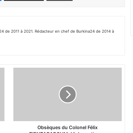
a24 de 2011 à 2021. Rédacteur en chef de Burkina24 de 2014 à
O
b
s
è
q
u
e
s
d
u
Obsèques du Colonel Félix