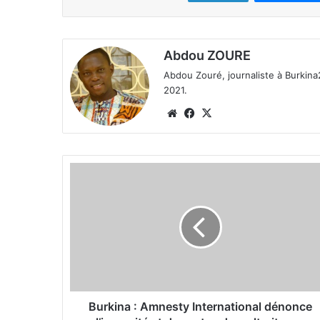
Abdou ZOURE
Abdou Zouré, journaliste à Burkin
2021.
We
Fa
X
bsi
ce
te
bo
ok
B
u
r
k
i
n
a
:
A
m
Burkina : Amnesty International dénonce