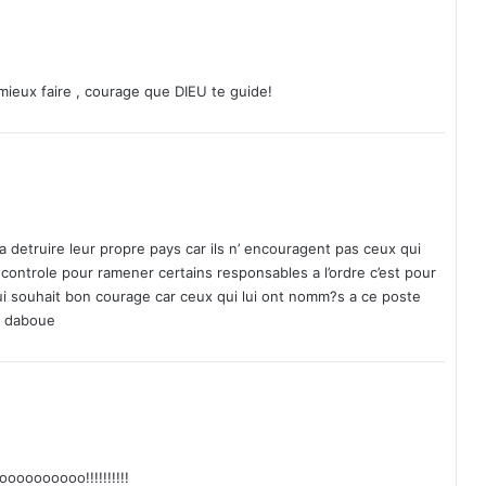
U
M
:
L
 mieux faire , courage que DIEU te guide!
'
i
n
h
u
m
a
 detruire leur propre pays car ils n’ encouragent pas ceux qui
t
 controle pour ramener certains responsables a l’ordre c’est pour
i
 lui souhait bon courage car ceux qui lui ont nomm?s a ce poste
o
r daboue
n
c
e
v
e
n
d
oooooooooo!!!!!!!!!!