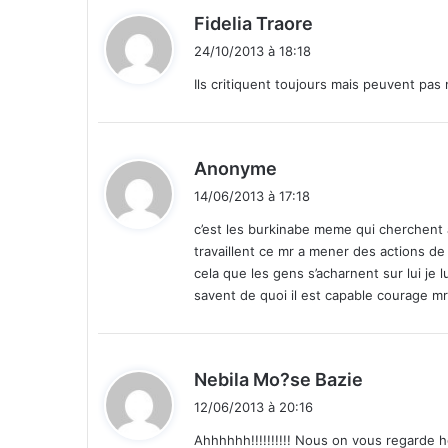
n
d
Fidelia Traore
c
i
24/10/2013 à 18:18
e
t
l
Ils critiquent toujours mais peuvent pas
’
:
i
m
p
d
Anonyme
u
i
14/06/2013 à 17:18
n
t
i
c’est les burkinabe meme qui cherchent a
t
travaillent ce mr a mener des actions de
:
é
cela que les gens s’acharnent sur lui je
e
savent de quoi il est capable courage m
t
d
e
s
d
Nebila Mo?se Bazie
a
i
12/06/2013 à 20:16
c
t
t
Ahhhhhh!!!!!!!!!! Nous on vous regarde h