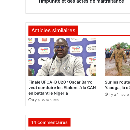
n
l’impunité et des actes de maltraitance
e
s
t
y
Articles similaires
I
n
t
e
r
n
a
t
i
Finale UFOA-B U20 : Oscar Barro
Sur les rout
o
veut conduire les Étalons à la CAN
Yaadga, là où
n
en battant le Nigeria
il y a 1 heure
a
il y a 35 minutes
l
d
é
14 commentaires
n
o