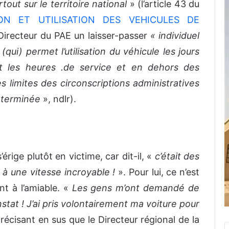
artout sur le territoire national
» (l’article 43 du
ON ET UTILISATION DES VEHICULES DE
Directeur du PAE un laisser-passer
« individuel
(qui) permet l’utilisation du véhicule les jours
t les heures .de service et en dehors des
 limites des circonscriptions administratives
éterminée
», ndlr).
rige plutôt en victime, car dit-il, «
c’était des
t à une vitesse incroyable !
». Pour lui, ce n’est
ent à l’amiable. «
Les gens m’ont demandé de
constat ! J’ai pris volontairement ma voiture pour
, précisant en sus que le Directeur régional de la