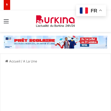
FR
Menu
Accueil
/
A La Une