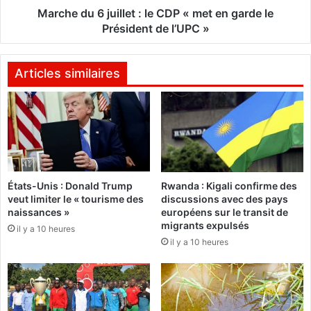
o
j
Marche du 6 juillet : le CDP « met en garde le
u
u
Président de l’UPC »
r
i
l
l
a
l
Articles similaires
m
e
a
t
r
:
c
l
h
e
e
C
d
D
États-Unis : Donald Trump
Rwanda : Kigali confirme des
u
P
veut limiter le « tourisme des
discussions avec des pays
C
«
naissances »
européens sur le transit de
D
m
migrants expulsés
il y a 10 heures
P
e
il y a 10 heures
,
t
n
e
o
n
n
g
p
a