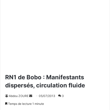
RN1 de Bobo : Manifestants
dispersés, circulation fluide
Abdou ZOURE
E
05/07/2013
3
n
Temps de lecture 1 minute
v