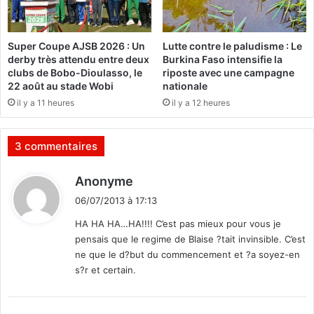
a
r
r
d
t
e
Super Coupe AJSB 2026 : Un
Lutte contre le paludisme : Le
a
l
derby très attendu entre deux
Burkina Faso intensifie la
n
e
clubs de Bobo-Dioulasso, le
riposte avec une campagne
t
P
22 août au stade Wobi
nationale
p
r
il y a 11 heures
il y a 12 heures
o
é
u
s
r
i
3 commentaires
l
d
e
e
d
Anonyme
s
n
i
s
t
06/07/2013 à 17:13
t
é
d
HA HA HA…HA!!!! C’est pas mieux pour vous je
n
e
pensais que le regime de Blaise ?tait invinsible. C’est
a
l
:
ne que le d?but du commencement et ?a soyez-en
t
’
s?r et certain.
o
U
r
P
i
C