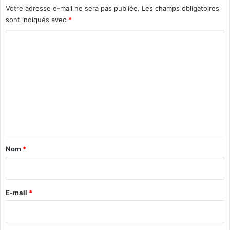
Votre adresse e-mail ne sera pas publiée.
Les champs obligatoires
sont indiqués avec
*
C
o
m
m
e
n
t
a
Nom
*
i
r
e
E-mail
*
*