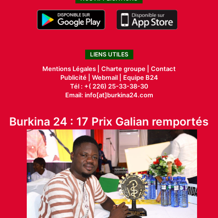
LIENS UTILES
Mentions Légales |
Charte groupe |
Contact
Publicité
|
Webmail |
Equipe B24
Tél : +( 226) 25-33-38-30
Email: info[at]burkina24.com
Burkina 24 : 17 Prix Galian remportés