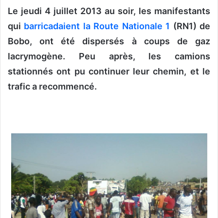
o
Le jeudi 4 juillet 2013 au soir, les manifestants
y
qui
barricadaient la Route Nationale 1
(RN1) de
e
Bobo, ont été dispersés à coups de gaz
r
u
lacrymogène. Peu après, les camions
n
stationnés ont pu continuer leur chemin, et le
c
trafic a recommencé.
o
u
r
r
i
e
l