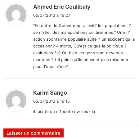
a
»
d
Ahmed Eric Coulibaly
l
i
e
05/07/2013 à 16:27
t
s
"En outre, le Gouverneur a invit? les populations ?
se m?fier des manipulations politiciennes." Une r?
:
action spontan?e populaire suite ? un accident qui a
occasionn? 4 morts, Qu'est ce que la politique ?
avoir dans ?a? Ou bien les gens sont devenus
moutons ? tel point qu'ils peuvent plus raisonner
plus d'eux m?me?
d
Karim Sango
i
05/07/2013 à 16:15
t
il racnte du n'1poete qw ceux la
:
Laisser un commentaire