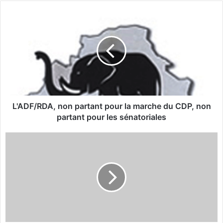
te
bo
L
ok
'
A
D
F
/
R
D
A
,
L'ADF/RDA, non partant pour la marche du CDP, non
n
partant pour les sénatoriales
o
n
M
p
a
a
r
r
c
t
h
a
e
n
d
t
u
p
6