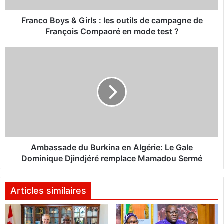
y
s
Franco Boys & Girls : les outils de campagne de
&
François Compaoré en mode test ?
G
i
A
r
m
l
b
s
a
:
s
l
s
e
a
s
d
o
e
u
d
Ambassade du Burkina en Algérie: Le Gale
t
u
Dominique Djindjéré remplace Mamadou Sermé
i
B
l
u
s
r
Articles similaires
d
k
e
i
c
n