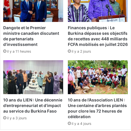
a
a
m
e
p
n
a
A
Dangote et le Premier
Finances publiques : Le
g
l
ministre canadien discutent
Burkina dépasse ses objectifs
n
g
de partenariats
de recettes avec 448 milliards
e
é
d’investissement
FCFA mobilisés en juillet 2026
d
r
il y a 11 heures
il y a 2 jours
e
i
F
e
r
:
a
L
n
e
ç
G
o
a
i
l
10 ans du LIEN : Une décennie
10 ans de l’Association LIEN :
s
e
d’entrepreneuriat et d’impact
Une centaine d’arbres plantés
C
D
au service du Burkina Faso
pour clore les 72 heures de
o
o
célébration
il y a 3 jours
m
m
il y a 4 jours
p
i