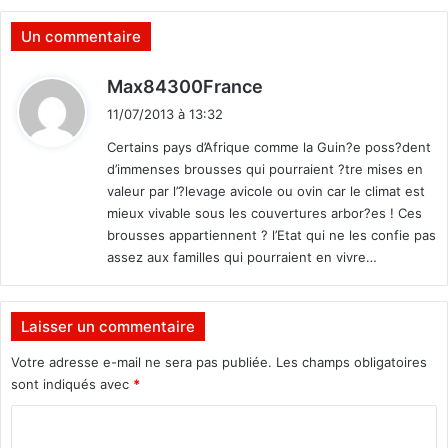
a
n
o
i
Un commentaire
r
q
é
u
d
Max84300France
e
e
i
n
D
11/07/2013 à 13:32
t
m
j
Certains pays d’Afrique comme la Guin?e poss?dent
o
i
d’immenses brousses qui pourraient ?tre mises en
d
n
:
valeur par l’?levage avicole ou ovin car le climat est
e
d
mieux vivable sous les couvertures arbor?es ! Ces
t
j
e
brousses appartiennent ? l’Etat qui ne les confie pas
é
s
assez aux familles qui pourraient en vivre…
r
t
é
?
r
e
Laisser un commentaire
m
Votre adresse e-mail ne sera pas publiée.
Les champs obligatoires
p
l
sont indiqués avec
*
a
C
c
e