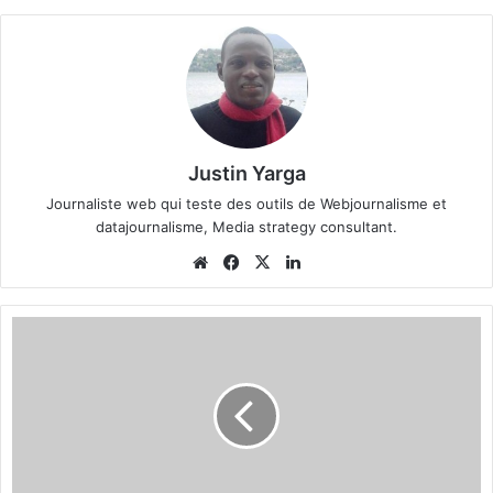
Justin Yarga
Journaliste web qui teste des outils de Webjournalisme et
datajournalisme, Media strategy consultant.
We
Fa
X
Lin
bsi
ce
ke
te
bo
din
F
ok
r
a
n
c
o
B
o