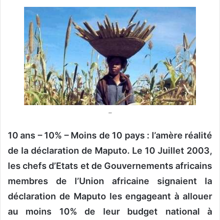
v
o
y
e
r
u
n
c
o
–
u
r
10 ans – 10% – Moins de 10 pays : l’amère réalité
r
de la déclaration de Maputo. Le 10 Juillet 2003,
i
les chefs d’Etats et de Gouvernements africains
e
l
membres de l’Union africaine signaient la
déclaration de Maputo les engageant à allouer
au moins 10% de leur budget national à