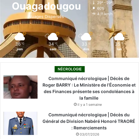
Ouagadougou
29º - 29º
60%
o
i
e
r
4.11 km/h
Nuages Dispersés
k
n
a
m
36
34
33
35
℃
℃
℃
℃
ven
sam
dim
lun
NÉCROLOGIE
Communiqué nécrologique | Décès de
Roger BARRY : Le Ministère de l’Économie et
des Finances présente ses condoléances à
la famille
il y a 1 semaine
Communiqué nécrologique | Décès du
Général de Division Nabéré Honoré TRAORÉ
: Remerciements
03/07/2026