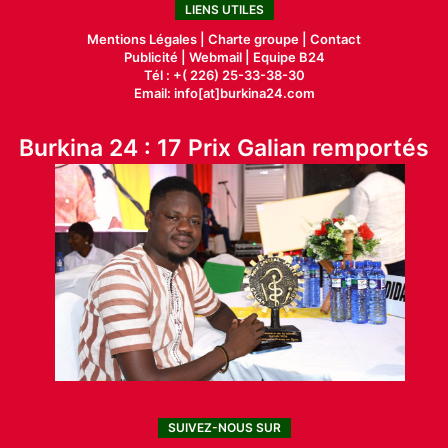
LIENS UTILES
Mentions Légales |
Charte groupe |
Contact
Publicité
|
Webmail |
Equipe B24
Tél : +( 226) 25-33-38-30
Email: info[at]burkina24.com
Burkina 24 : 17 Prix Galian remportés
SUIVEZ-NOUS SUR