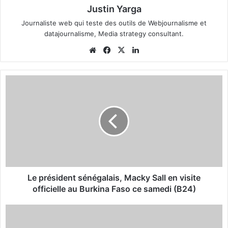
Justin Yarga
Journaliste web qui teste des outils de Webjournalisme et
datajournalisme, Media strategy consultant.
We
Fa
X
Lin
bsi
ce
ke
te
bo
din
L
ok
e
p
r
é
s
i
d
e
n
Le président sénégalais, Macky Sall en visite
t
officielle au Burkina Faso ce samedi (B24)
s
é
M
n
i