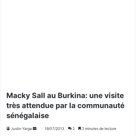
Macky Sall au Burkina: une visite
très attendue par la communauté
sénégalaise
Justin Yarga
E
19/07/2013
2
2 minutes de lecture
n