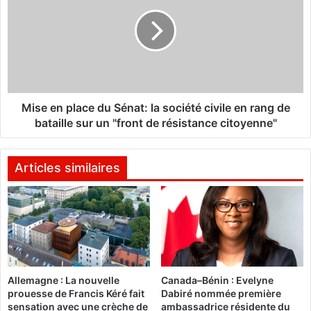
é
s
g
e
a
e
l
n
a
p
i
l
s
a
,
c
Mise en place du Sénat: la société civile en rang de
M
e
bataille sur un "front de résistance citoyenne"
a
d
c
u
k
S
Articles similaires
y
é
S
n
a
a
l
t
l
:
e
l
n
a
Allemagne : La nouvelle
Canada–Bénin : Evelyne
v
s
prouesse de Francis Kéré fait
Dabiré nommée première
i
o
sensation avec une crèche de
ambassadrice résidente du
s
c