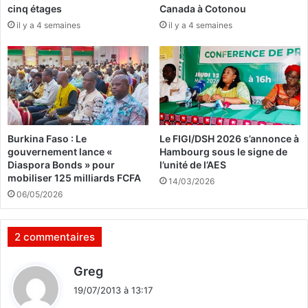
cinq étages
Canada à Cotonou
i
i
il y a 4 semaines
il y a 4 semaines
t
é
e
t
o
é
f
c
f
i
i
v
c
i
i
l
Burkina Faso : Le
Le FIGI/DSH 2026 s’annonce à
e
e
gouvernement lance «
Hambourg sous le signe de
l
e
Diaspora Bonds » pour
l’unité de l’AES
l
n
mobiliser 125 milliards FCFA
14/03/2026
e
r
06/05/2026
a
a
u
n
B
g
2 commentaires
u
d
r
e
d
Greg
k
b
i
i
a
19/07/2013 à 13:17
t
n
t