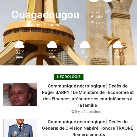
o
d
b
g
k
Ouagadougou
33º - 26º
48%
o
i
e
r
3.3 km/h
Nuages Dispersés
k
n
a
m
32
32
34
35
℃
℃
℃
℃
sam
dim
lun
mar
NÉCROLOGIE
Communiqué nécrologique | Décès de
Roger BARRY : Le Ministère de l’Économie et
des Finances présente ses condoléances à
la famille
il y a 2 semaines
Communiqué nécrologique | Décès du
Général de Division Nabéré Honoré TRAORÉ
: Remerciements