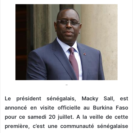
v
o
y
e
r
u
n
c
o
u
r
–
r
i
Le président sénégalais, Macky Sall, est
e
annoncé en visite officielle au Burkina Faso
l
pour ce samedi 20 juillet. A la veille de cette
première, c’est une communauté sénégalaise