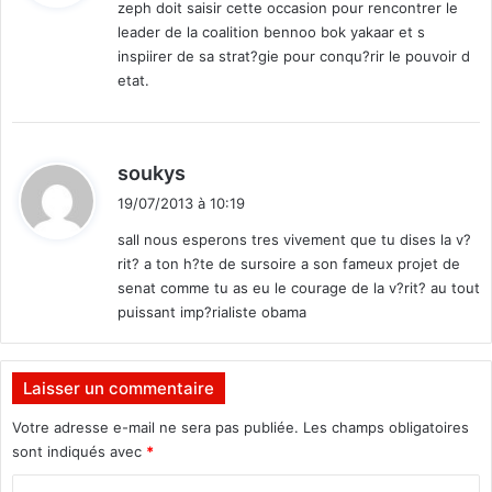
zeph doit saisir cette occasion pour rencontrer le
a
a
leader de la coalition bennoo bok yakaar et s
F
i
:
inspiirer de sa strat?gie pour conqu?rir le pouvoir d
a
l
etat.
s
l
o
e
c
s
e
u
d
soukys
s
r
i
a
u
19/07/2013 à 10:19
t
m
n
sall nous esperons tres vivement que tu dises la v?
e
"
rit? a ton h?te de sursoire a son fameux projet de
d
f
:
senat comme tu as eu le courage de la v?rit? au tout
i
r
(
puissant imp?rialiste obama
o
B
n
2
t
4
d
Laisser un commentaire
)
e
Votre adresse e-mail ne sera pas publiée.
Les champs obligatoires
r
sont indiqués avec
*
é
s
C