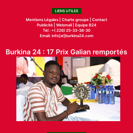
LIENS UTILES
Mentions Légales |
Charte groupe |
Contact
Publicité
|
Webmail |
Equipe B24
Tél : +( 226) 25-33-38-30
Email: info[at]burkina24.com
Burkina 24 : 17 Prix Galian remportés