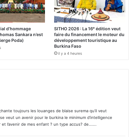
i
c
s
:
L
ial d’hommage
SITHO 2026 : La 16ᵉ édition veut
'
« Thomas Sankara n’est
faire du financement le moteur du
A
Serge Poda)
développement touristique au
J
Burkina Faso
s
B
il y a 4 heures
o
b
j
e
t
d
'
u
n
 chante toujours les louanges de blaise surema qu’il veut
e
e veut un avenir pour le burkina le minimum d’intelligence
"
r et l’avenir de mes enfant ? un type accus? de…….
t
e