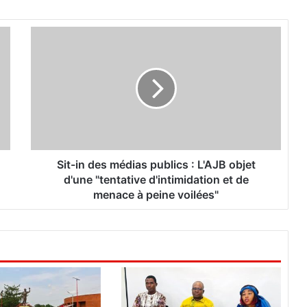
S
i
t
-
i
n
d
e
s
m
Sit-in des médias publics : L'AJB objet
é
d'une "tentative d'intimidation et de
d
menace à peine voilées"
i
a
s
p
u
b
l