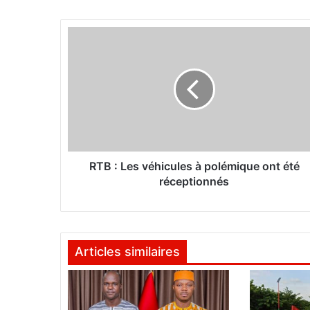
R
T
B
:
L
e
s
v
é
h
RTB : Les véhicules à polémique ont été
i
réceptionnés
c
u
l
e
Articles similaires
s
à
p
o