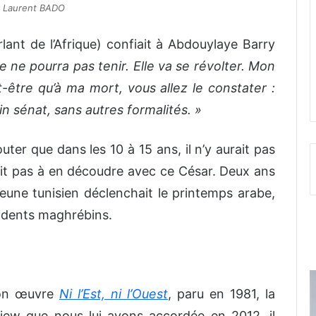
r Laurent BADO
ant de l’Afrique) confiait à Abdouylaye Barry
 ne pourra pas tenir. Elle va se révolter. Mon
ut-être qu’à ma mort, vous allez le constater :
 sénat, sans autres formalités. »
outer que dans les 10 à 15 ans, il n’y aurait pas
ait pas à en découdre avec ce César. Deux ans
 jeune tunisien déclenchait le printemps arabe,
sidents maghrébins.
son œuvre
Ni l’Est, ni l’Ouest
, paru en 1981, la
view que nous lui avons accordée en 2012, il