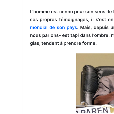
v
L’homme est connu pour son sens de l’
o
y
ses propres témoignages, il s’est e
e
mondial de son pays
. Mais, depuis 
r
nous parlons- est tapi dans l’ombre,
u
n
glas, tendent à prendre forme.
c
o
u
r
r
i
e
l