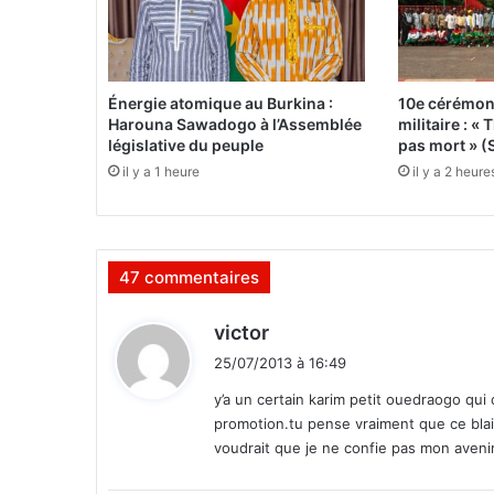
l
é
m
i
q
Énergie atomique au Burkina :
10e cérémon
u
Harouna Sawadogo à l’Assemblée
militaire : 
e
législative du peuple
pas mort » (
o
il y a 1 heure
il y a 2 heure
n
t
é
t
47 commentaires
é
r
é
d
victor
c
i
25/07/2013 à 16:49
e
t
p
y’a un certain karim petit ouedraogo qui
t
promotion.tu pense vraiment que ce blais
:
i
voudrait que je ne confie pas mon aveni
o
n