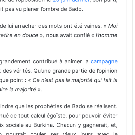
vait pas vu planer l’ombre de Bado.
 de lui arracher des mots ont été vaines.
« Moi
 retire en douce »,
nous avait confié
« l’homme
grandement contribué à animer la
campagne
t des vérités. Qu’une grande partie de l’opinion
sque point :
« Ce n’est pas la majorité qui fait la
aire la majorité »
.
aindre que les prophéties de Bado se réalisent.
énué de tout calcul égoïste, pour pouvoir éviter
x sociale au Burkina. Chacun y gagnerait, et,
pourrait couler ses vieux jours avec le