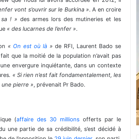
enfer vont s’ouvrir sur le Burkina »
. A en croire
sa ! »
des armes lors des mutineries et les
que
« des lucarnes de l’enfer »
.
ion
«
On est où là
»
de RFI, Laurent Bado se
fait que la moitié de la population n’avait pas
 une envergure inquiétante, dans un contexte
ures
. « Si rien n’est fait fondamentalement, les
 une pierre »
, prévenait Pr Bado.
ique (
affaire des 30 millions
offerts par le
 une partie de sa crédibilité, s’est décidé à
he de l’opposition le
29 juin dernier
, son parti,