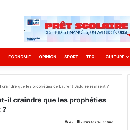
E
ÉCONOMIE
OPINION
SPORT
TECH
CULTURE
-il craindre que les prophéties de Laurent Bado se réalisent ?
ut-il craindre que les prophéties
 ?
47
2 minutes de lecture