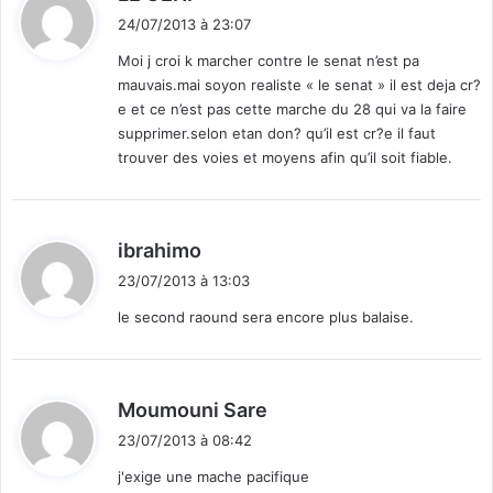
i
c
24/07/2013 à 23:07
t
i
Moi j croi k marcher contre le senat n’est pa
a
mauvais.mai soyon realiste « le senat » il est deja cr?
l
:
e et ce n’est pas cette marche du 28 qui va la faire
e
supprimer.selon etan don? qu’il est cr?e il faut
d
trouver des voies et moyens afin qu’il soit fiable.
u
g
o
u
d
ibrahimo
v
i
e
23/07/2013 à 13:03
t
r
le second raound sera encore plus balaise.
n
e
:
m
e
d
Moumouni Sare
n
i
t
23/07/2013 à 08:42
t
j'exige une mache pacifique