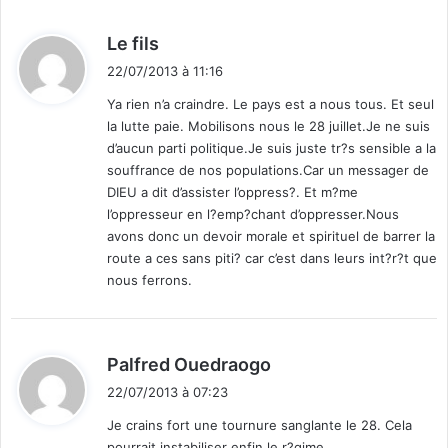
d
Le fils
i
22/07/2013 à 11:16
t
Ya rien n’a craindre. Le pays est a nous tous. Et seul
la lutte paie. Mobilisons nous le 28 juillet.Je ne suis
:
d’aucun parti politique.Je suis juste tr?s sensible a la
souffrance de nos populations.Car un messager de
DIEU a dit d’assister l’oppress?. Et m?me
l’oppresseur en l?emp?chant d’oppresser.Nous
avons donc un devoir morale et spirituel de barrer la
route a ces sans piti? car c’est dans leurs int?r?t que
nous ferrons.
d
Palfred Ouedraogo
i
22/07/2013 à 07:23
t
Je crains fort une tournure sanglante le 28. Cela
pourrait instabiliser enfin le r?gime.