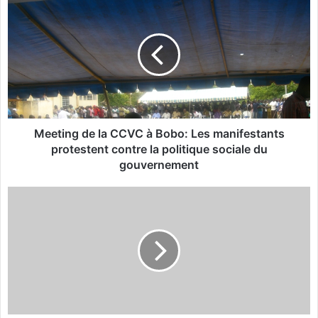
ok
e
e
t
i
n
g
d
e
l
Meeting de la CCVC à Bobo: Les manifestants
a
protestent contre la politique sociale du
C
gouvernement
C
V
M
C
e
à
e
B
t
o
i
b
n
o
g
:
d
L
e