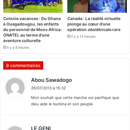
e
i
n
o
t
n
Colonie vacances : Du Ghana
Canada : La réalité virtuelle
c
d
à Ouagadougou, les enfants
plonge au cœur d’une
o
i
du personnel de Moov Africa-
opération obstétricale rare
n
t
ONATEL au terme d’une
il y a 14 heures
t
e
aventure culturelle
r
n
il y a 8 heures
e
c
l
o
a
r
9 commentaires
p
e
o
n
d
Abou Sawadogo
l
o
i
i
n
26/07/2013 à 15:32
t
t
a
Mon souhait que cette marche soi pacifique que
i
u
dieu aide le burkina et son peuple
q
:
s
u
é
e
n
s
a
d
LE GENI
o
t