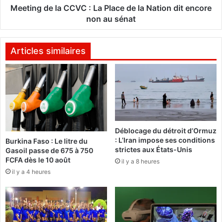
e
l
Meeting de la CCVC : La Place de la Nation dit encore
s
a
non au sénat
m
C
a
C
n
V
Articles similaires
i
C
f
:
e
L
s
a
t
P
a
l
n
a
t
Déblocage du détroit d’Ormuz
c
: L’Iran impose ses conditions
s
Burkina Faso : Le litre du
e
strictes aux États-Unis
Gasoil passe de 675 à 750
p
d
FCFA dès le 10 août
r
il y a 8 heures
e
o
il y a 4 heures
l
t
a
e
N
s
a
t
t