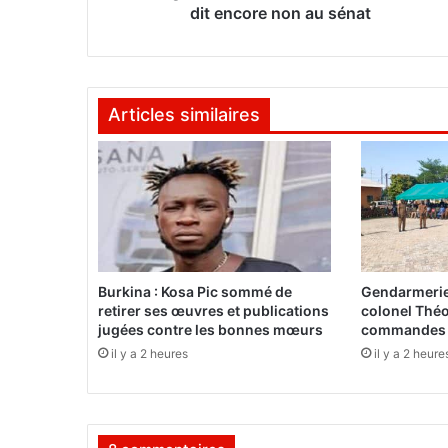
a
dit encore non au sénat
C
C
V
C
Articles similaires
:
L
a
P
l
a
c
e
d
Burkina : Kosa Pic sommé de
Gendarmerie 
e
retirer ses œuvres et publications
colonel Théo
l
jugées contre les bonnes mœurs
commandes d
a
il y a 2 heures
il y a 2 heure
N
a
t
i