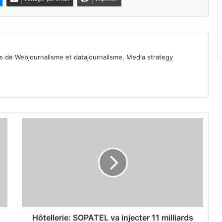
ls de Webjournalisme et datajournalisme, Media strategy
H
ô
t
e
l
l
e
r
i
e
Hôtellerie: SOPATEL va injecter 11 milliards