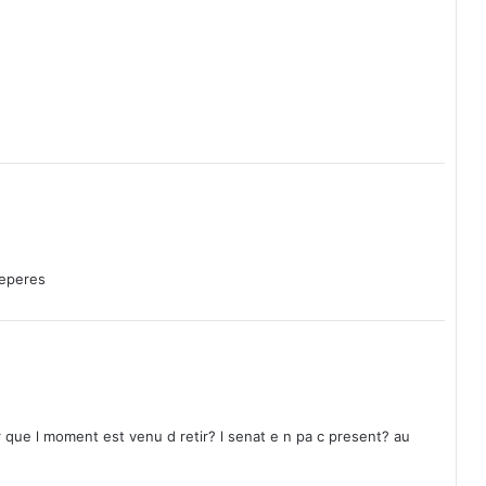
i
l
l
i
a
r
d
s
C
F
A
p
o
reperes
u
r
l
a
r
e
n
 que l moment est venu d retir? l senat e n pa c present? au
a
i