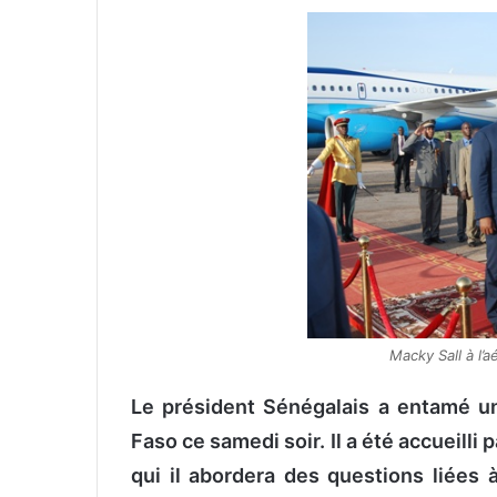
v
o
y
e
r
u
n
c
o
u
r
r
i
Macky Sall à l’
e
l
Le président Sénégalais a entamé un
Faso ce samedi soir. Il a été accueill
qui il abordera des questions liées à