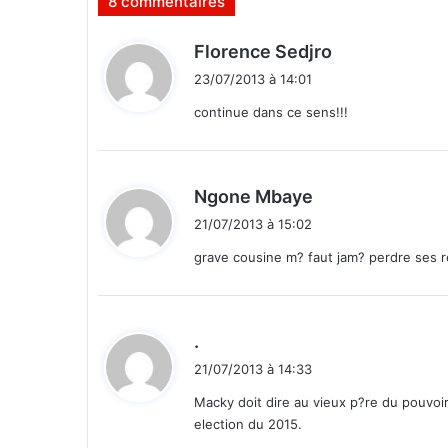
8 commentaires
o
n
d
d
Florence Sedjro
i
i
23/07/2013 à 14:01
t
t
e
continue dans ce sens!!!
n
:
c
o
r
d
Ngone Mbaye
e
i
21/07/2013 à 15:02
n
t
o
grave cousine m? faut jam? perdre ses 
n
:
a
u
d
s
.
é
i
21/07/2013 à 14:33
n
t
a
Macky doit dire au vieux p?re du pouvoir
t
election du 2015.
: