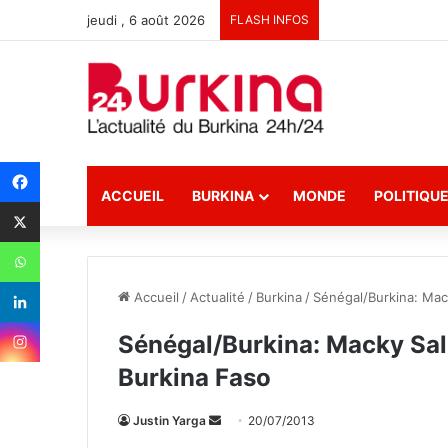
jeudi , 6 août 2026
FLASH INFOS
ACCUEIL
BURKINA
MONDE
POLITIQU
Accueil
/
Actualité
/
Burkina
/
Sénégal/Burkina: Mack
Sénégal/Burkina: Macky Sall
Burkina Faso
Justin Yarga
E
20/07/2013
n