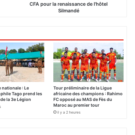
:
CFA pour la renaissance de l'hôtel
S
Silmandé
O
P
A
T
E
L
v
a
i
n
j
e
nationale : Le
Tour préliminaire de la Ligue
c
phile Tago prend les
africaine des champions : Rahimo
t
e la 3e Légion
FC opposé au MAS de Fès du
e
Maroc au premier tour
s
r
il y a 2 heures
1
1
m