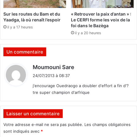
f
i
i
d
Sur les routes du Bam et du
« Retrouver la paix d’antan » :
c
a
Yaadga, là où renaît l’espoir
Le CERFI forme les voix de la
i
t
foi dans le Bazèga
il y a 17 heures
l
s
il y a 20 heures
e
d
,
u
s
C
Un commentaire
e
D
l
P
d
Moumouni Sare
o
p
i
n
a
24/07/2013 à 08:37
C
t
r
j'encourage Ouedraogo a doubler d'effort a fin d'?
r
r
tre super champion d'arfrique
i
é
:
s
g
i
i
s
o
Laisser un commentaire
G
n
Votre adresse e-mail ne sera pas publiée.
Les champs obligatoires
r
o
sont indiqués avec
*