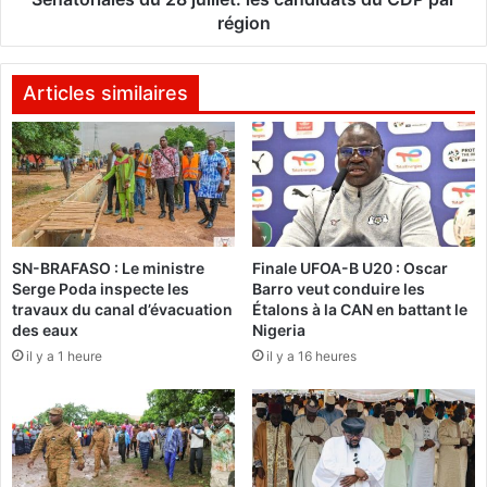
m
e
région
p
s
a
d
o
u
Articles similaires
r
2
é
8
r
j
i
u
s
i
q
l
u
l
SN-BRAFASO : Le ministre
Finale UFOA-B U20 : Oscar
e
e
Serge Poda inspecte les
Barro veut conduire les
d
t
travaux du canal d’évacuation
Étalons à la CAN en battant le
’
:
des eaux
Nigeria
ê
l
il y a 1 heure
il y a 16 heures
t
e
r
s
e
c
d
a
i
n
f
d