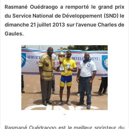
Rasmané Ouédraogo a remporté le grand prix
v
o
du Service National de Développement (SND) le
y
dimanche 21 juillet 2013 sur l’avenue Charles de
e
Gaules.
r
u
n
c
o
u
r
r
i
e
l
–
Rasmané Ouédraogo est le meilleur sprinteur du