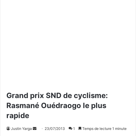
Grand prix SND de cyclisme:
Rasmané Ouédraogo le plus
rapide
Justin Yarga
E
23/07/2013
1
Temps de lecture 1 minute
n