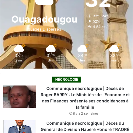
b
e
u
a
o
o
d
b
g
k
Ouagadougou
33º - 24º
52%
o
i
e
r
4.54 km/h
Nuages Dispersés
k
n
a
m
33
32
34
32
℃
℃
℃
℃
sam
dim
lun
mar
NÉCROLOGIE
Communiqué nécrologique | Décès de
Roger BARRY : Le Ministère de l’Économie et
des Finances présente ses condoléances à
la famille
il y a 2 semaines
Communiqué nécrologique | Décès du
Général de Division Nabéré Honoré TRAORÉ