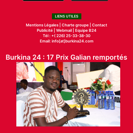
LIENS UTILES
Mentions Légales |
Charte groupe |
Contact
Publicité
|
Webmail |
Equipe B24
Tél : +( 226) 25-33-38-30
Email: info[at]burkina24.com
Burkina 24 : 17 Prix Galian remportés