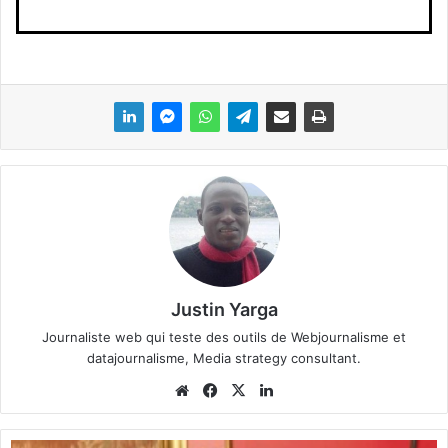
Justin Yarga
Journaliste web qui teste des outils de Webjournalisme et
datajournalisme, Media strategy consultant.
We
Fa
X
Lin
bsi
ce
ke
te
bo
din