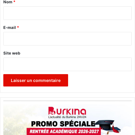
Nom
*
i
r
e
E-mail
*
*
Site web