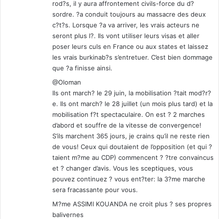
rod?s, il y aura affrontement civils-force du d?
sordre. ?a conduit toujours au massacre des deux
c?t?s. Lorsque ?a va arriver, les vrais acteurs ne
seront plus l?. Ils vont utiliser leurs visas et aller
poser leurs culs en France ou aux states et laissez
les vrais burkinab?s s’entretuer. C’est bien dommage
que ?a finisse ainsi.
@Oloman
Ils ont march? le 29 juin, la mobilisation ?tait mod?r?
e. Ils ont march? le 28 juillet (un mois plus tard) et la
mobilisation f?t spectaculaire. On est ? 2 marches
d’abord et souffre de la vitesse de convergence!
S’ils marchent 365 jours, je crains qu’il ne reste rien
de vous! Ceux qui doutaient de l’opposition (et qui ?
taient m?me au CDP) commencent ? ?tre convaincus
et ? changer d’avis. Vous les sceptiques, vous
pouvez continuez ? vous ent?ter: la 3?me marche
sera fracassante pour vous.
M?me ASSIMI KOUANDA ne croit plus ? ses propres
balivernes