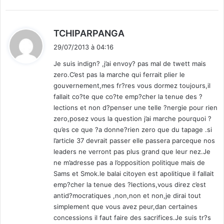
d
TCHIPARPANGA
i
29/07/2013 à 04:16
t
Je suis indign? ,j’ai envoy? pas mal de twett mais
zero.C’est pas la marche qui ferrait plier le
:
gouvernement,mes fr?res vous dormez toujours,il
fallait co?te que co?te emp?cher la tenue des ?
lections et non d?penser une telle ?nergie pour rien
zero,posez vous la question j’ai marche pourquoi ?
qu’es ce que ?a donne?rien zero que du tapage .si
l’article 37 devrait passer elle passera parceque nos
leaders ne verront pas plus grand que leur nez.Je
ne m’adresse pas a l’opposition politique mais de
Sams et Smok.le balai citoyen est apolitique il fallait
emp?cher la tenue des ?lections,vous direz c’est
antid?mocratiques ,non,non et non,je dirai tout
simplement que vous avez peur,dan certaines
concessions il faut faire des sacrifices.Je suis tr?s