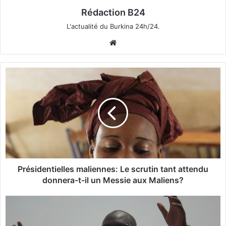
Rédaction B24
L'actualité du Burkina 24h/24.
We
bsi
te
P
r
é
s
i
d
e
n
t
i
Présidentielles maliennes: Le scrutin tant attendu
e
donnera-t-il un Messie aux Maliens?
l
l
Z
e
é
s
p