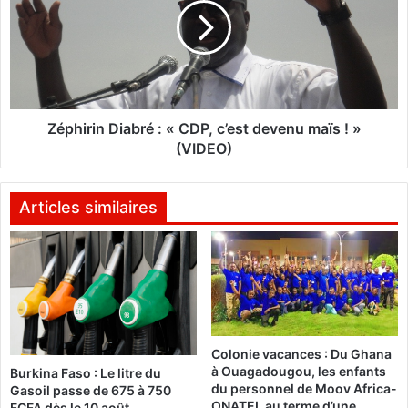
m
h
a
i
l
r
i
i
e
n
n
D
n
i
Zéphirin Diabré : « CDP, c’est devenu maïs ! »
e
a
(VIDEO)
s
b
:
r
L
é
Articles similaires
e
:
s
«
c
C
r
D
u
P
t
,
i
c
Colonie vacances : Du Ghana
n
’
à Ouagadougou, les enfants
Burkina Faso : Le litre du
t
e
du personnel de Moov Africa-
Gasoil passe de 675 à 750
a
s
ONATEL au terme d’une
FCFA dès le 10 août