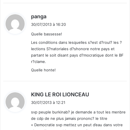
d
panga
i
30/07/2013 à 16:20
t
Quelle bassesse!
:
Les conditions dans lesquelles s?est d?roul? les ?
lections S?natoriales d?shonore notre pays et
partant le soit disant pays d?mocratique dont le BF
r?clame.
Quelle honte!
d
KING LE ROI LIONCEAU
i
30/07/2013 à 12:21
t
svp peuple burkinab? je demande a tout les menbre
de cdp de ne plus jamais prononc? le titre
:
« Democratie svp mettez un peut d’eau dans votre