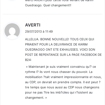
Ouedraogo. Quel changement!!
:
d
AVERTI
i
29/07/2013 à 11:49
t
ALLELUA. BONNE NOUVELLE! TOUS CEUX QUI
PRIAIENT POUR LA DELIVRANCE DE KARIM
:
OUEDRAOGO ONT ETE EXHAUSSES. VOICI SON
POST DE REPENTANCE SUR LA PAGE FACEBOOK DE
B24:
» Maintenant je suis vraiment convaincu qu’? ce
rythme l? ils vont nous chasser du pouvoir. La
mobilisation ?tait vraiment impressionnante et nous,
au CDP, on devrait en prendre compte. Il est peut ?
tre temps que nous aussi au CDP nous changeons
pour ne pas ?tre les imb?ciles qui r?sistent au
changement. »