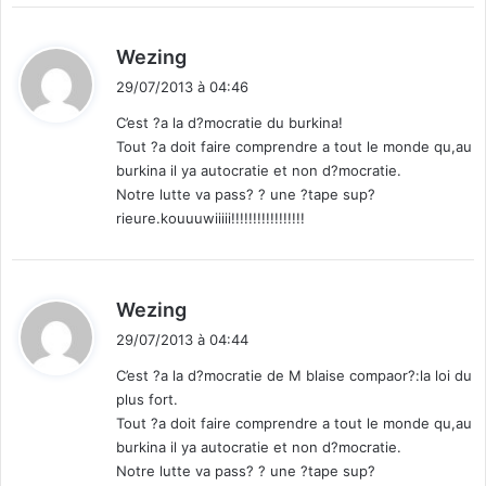
d
Wezing
i
29/07/2013 à 04:46
t
C’est ?a la d?mocratie du burkina!
Tout ?a doit faire comprendre a tout le monde qu,au
:
burkina il ya autocratie et non d?mocratie.
Notre lutte va pass? ? une ?tape sup?
rieure.kouuuwiiiii!!!!!!!!!!!!!!!!!
d
Wezing
i
29/07/2013 à 04:44
t
C’est ?a la d?mocratie de M blaise compaor?:la loi du
plus fort.
:
Tout ?a doit faire comprendre a tout le monde qu,au
burkina il ya autocratie et non d?mocratie.
Notre lutte va pass? ? une ?tape sup?