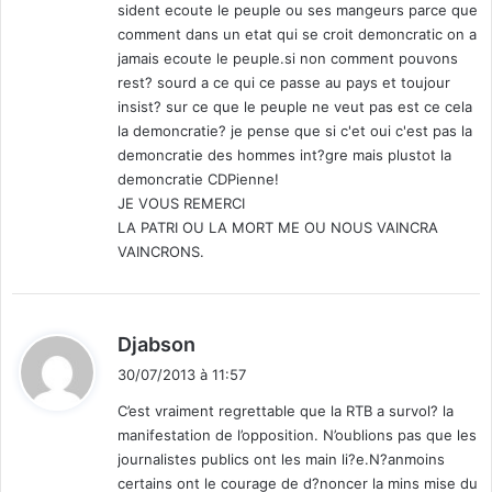
sident ecoute le peuple ou ses mangeurs parce que
:
comment dans un etat qui se croit demoncratic on a
jamais ecoute le peuple.si non comment pouvons
rest? sourd a ce qui ce passe au pays et toujour
insist? sur ce que le peuple ne veut pas est ce cela
la demoncratie? je pense que si c'et oui c'est pas la
demoncratie des hommes int?gre mais plustot la
demoncratie CDPienne!
JE VOUS REMERCI
LA PATRI OU LA MORT ME OU NOUS VAINCRA
VAINCRONS.
d
Djabson
i
30/07/2013 à 11:57
t
C’est vraiment regrettable que la RTB a survol? la
manifestation de l’opposition. N’oublions pas que les
:
journalistes publics ont les main li?e.N?anmoins
certains ont le courage de d?noncer la mins mise du