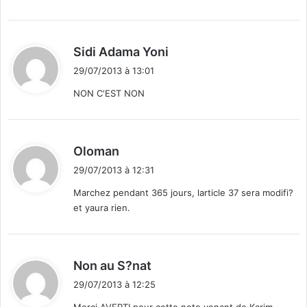
d
Sidi Adama Yoni
i
29/07/2013 à 13:01
t
NON C'EST NON
:
d
Oloman
i
29/07/2013 à 12:31
t
Marchez pendant 365 jours, larticle 37 sera modifi?
et yaura rien.
:
d
Non au S?nat
i
29/07/2013 à 12:25
t
Merci AVERTI pour cette note venant de Karim