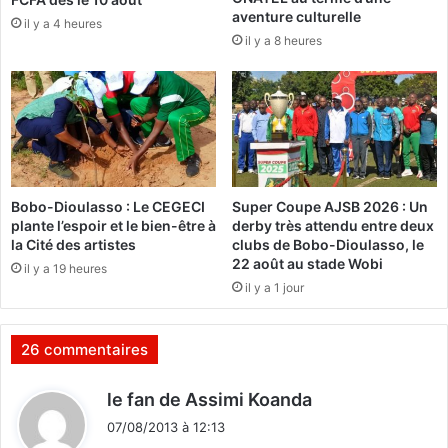
n
t
aventure culturelle
il y a 4 heures
t
d
il y a 8 heures
a
e
t
v
t
e
e
n
n
u
d
m
u
a
d
ï
Bobo-Dioulasso : Le CEGECI
Super Coupe AJSB 2026 : Un
o
s
plante l’espoir et le bien-être à
derby très attendu entre deux
n
!
la Cité des artistes
clubs de Bobo-Dioulasso, le
n
»
22 août au stade Wobi
il y a 19 heures
e
(
il y a 1 jour
r
V
a
I
-
D
26 commentaires
t
E
-
O
d
le fan de Assimi Koanda
i
)
i
l
07/08/2013 à 12:13
t
u