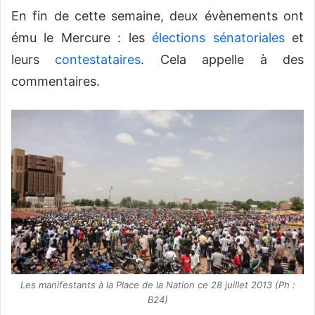
o
En fin de cette semaine, deux évènements ont
y
ému le Mercure : les
élections sénatoriales
et
e
leurs
contestataires
. Cela appelle à des
r
u
commentaires.
n
c
o
u
r
r
i
e
l
Les manifestants à la Place de la Nation ce 28 juillet 2013 (Ph :
B24)