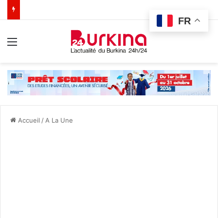
FR
Menu
Accueil
/
A La Une