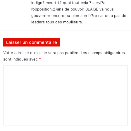
indign? meurtri,? quoi tout cela ? servi?a
l’opposition.27ans de pouvoir BLAISE va nous
gouverner encore ou bien son fr?re car on a pas de
leaders tous des mouilleurs.
Laisser un commentaire
Votre adresse e-mail ne sera pas publiée.
Les champs obligatoires
sont indiqués avec
*
C
o
m
m
e
n
t
a