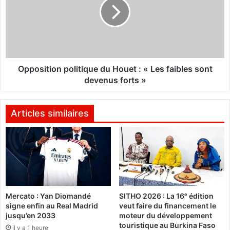
l
o
'
s
A
i
S
t
F
i
A
o
Y
n
Opposition politique du Houet : « Les faibles sont
e
p
devenus forts »
n
o
n
l
e
i
Articles similaires
n
t
g
i
a
q
é
u
l
e
i
d
m
u
i
Mercato : Yan Diomandé
SITHO 2026 : La 16ᵉ édition
H
signe enfin au Real Madrid
veut faire du financement le
n
o
jusqu’en 2033
moteur du développement
e
u
touristique au Burkina Faso
l
il y a 1 heure
e