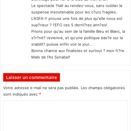
Le spectacle ?tait au rendez-vous, sans oublier le
:
suspense insoutenable pour les c?urs fragiles.
L'ASFA-Y prouve une fois de plus qu'elle nous est
sup?rieur ? l'EFO ces 5 derni?res ann?es!
Prions pour qu'au sein de la famille Bleu et Blanc, la
s?r?nit? revienne, et qu'une politique bas?e sur la
stabilit? puisse enfin voir le jour…
Bonne chance aux finalistes et surtout ? mon fr?re
Malo de l'As Sonabel!
Laisser un commentaire
Votre adresse e-mail ne sera pas publiée.
Les champs obligatoires
sont indiqués avec
*
C
o
m