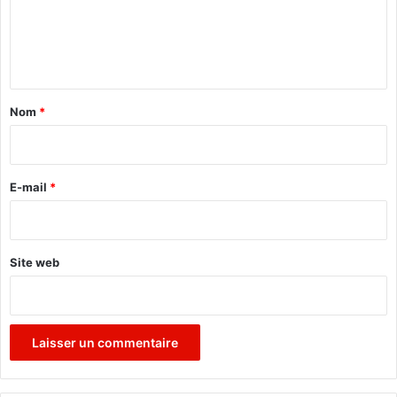
m
e
n
t
a
Nom
*
i
r
e
E-mail
*
*
Site web