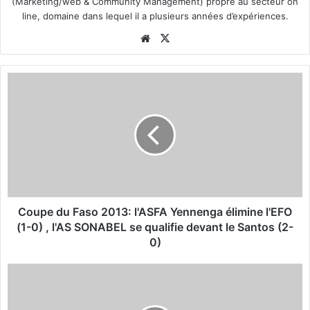
(Marketing/web & Community Management) propre au secteur on
line, domaine dans lequel il a plusieurs années d’expériences.
We
X
bsi
te
C
o
u
p
e
d
u
F
a
s
Coupe du Faso 2013: l'ASFA Yennenga élimine l'EFO
o
(1-0) , l'AS SONABEL se qualifie devant le Santos (2-
2
0)
0
1
O
3
p
:
p