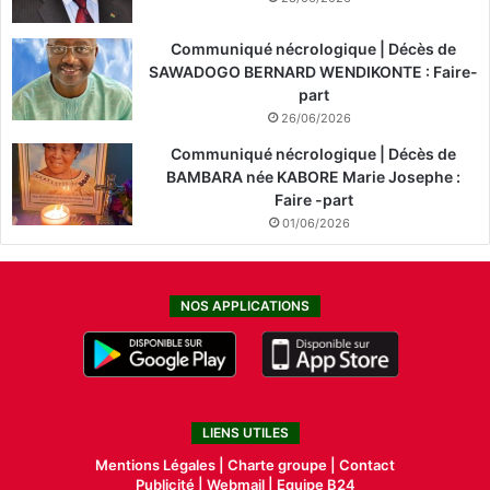
Communiqué nécrologique | Décès de
SAWADOGO BERNARD WENDIKONTE : Faire-
part
26/06/2026
Communiqué nécrologique | Décès de
BAMBARA née KABORE Marie Josephe :
Faire -part
01/06/2026
NOS APPLICATIONS
LIENS UTILES
Mentions Légales |
Charte groupe |
Contact
Publicité
|
Webmail |
Equipe B24