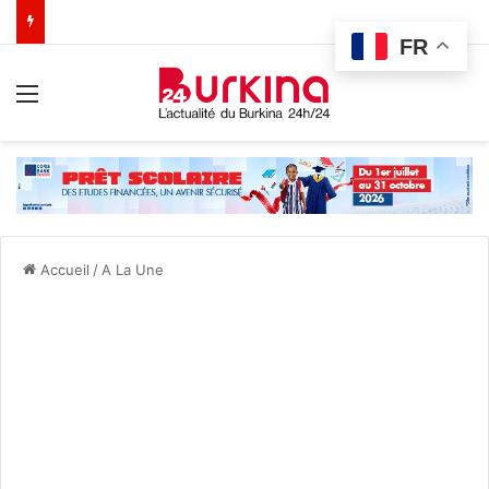
FR
Menu
Accueil
/
A La Une