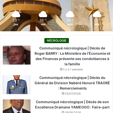
k
n
a
m
33
36
34
33
℃
℃
℃
℃
jeu
ven
sam
dim
NÉCROLOGIE
Communiqué nécrologique | Décès de
Roger BARRY : Le Ministère de l’Économie et
des Finances présente ses condoléances à
la famille
il y a 1 semaine
Communiqué nécrologique | Décès du
Général de Division Nabéré Honoré TRAORÉ
: Remerciements
03/07/2026
Communiqué nécrologique | Décès de son
Excellence Dramane YAMEOGO : Faire-part
28/06/2026