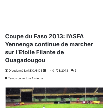
Coupe du Faso 2013: l’ASFA
Yennenga continue de marcher
sur l’Etoile Filante de
Ouagadougou
Dieudonné LANKOANDE
E
01/08/2013
5
n
Temps de lecture 1 minute
v
o
y
e
r