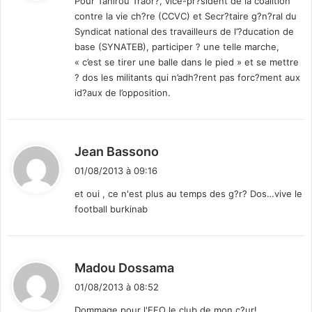
Pour Tahirou Traor?, vice-pr?sident de la coalition
t
contre la vie ch?re (CCVC) et Secr?taire g?n?ral du
o
:
s
Syndicat national des travailleurs de l’?ducation de
(
base (SYNATEB), participer ? une telle marche,
2
« c’est se tirer une balle dans le pied » et se mettre
-
? dos les militants qui n’adh?rent pas forc?ment aux
0
id?aux de l’opposition.
)
d
Jean Bassono
i
01/08/2013 à 09:16
t
et oui , ce n'est plus au temps des g?r? Dos…vive le
football burkinab
:
d
Madou Dossama
i
01/08/2013 à 08:52
t
Dommage pour l'EFO le club de mon c?ur!