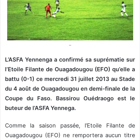
u
n
c
o
u
r
–
r
i
L’ASFA Yennenga a confirmé sa suprématie sur
e
l’Etoile Filante de Ouagadougou (EFO) qu’elle a
l
battu (0-1) ce mercredi 31 juillet 2013 au Stade
du 4 août de Ouagadougou en demi-finale de la
Coupe du Faso. Bassirou Ouédraogo est le
buteur de l’ASFA Yennega.
Comme la saison passée, l’Etoile Filante de
Ouagadougou (EFO) ne remportera aucun titre