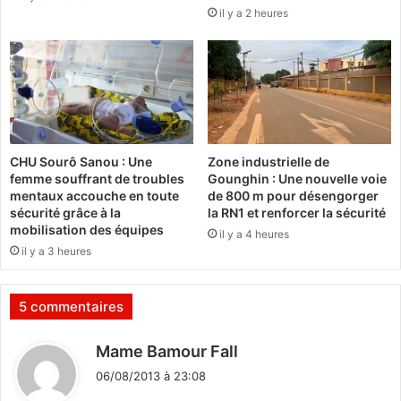
il y a 2 heures
'
t
E
:
F
«
O
L
(
e
1
s
-
f
0
a
CHU Sourô Sanou : Une
Zone industrielle de
)
i
femme souffrant de troubles
Gounghin : Une nouvelle voie
,
b
mentaux accouche en toute
de 800 m pour désengorger
l
l
sécurité grâce à la
la RN1 et renforcer la sécurité
'
e
mobilisation des équipes
il y a 4 heures
A
s
il y a 3 heures
S
s
S
o
O
n
5 commentaires
N
t
A
d
d
Mame Bamour Fall
B
e
i
E
v
06/08/2013 à 23:08
t
L
e