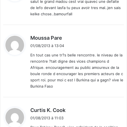
salut le grand madou cest vrai quavec une defaite
s
n
de lefo devant lasfa tu peux avoir tres mal..jen sais
e
:
u
kelke chose..bamourfall
q
s
u
f
a
o
l
r
d
Moussa Pare
i
t
i
f
s
01/08/2013 à 13:04
t
i
»
En tout cas une tr?s belle rencontre. le niveau de la
e
rencontre ?tait digne des vices champions d
d
:
Afrique. encouragement au public amoureux de la
e
boule ronde d encourager les premiers acteurs de c
v
sport roi. pour moi c est l Burkina qui a gagn? vive le
a
n
Burkina Faso
t
l
e
d
Curtis K. Cook
S
i
a
01/08/2013 à 11:03
n
t