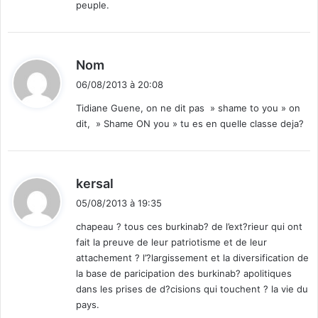
peuple.
d
Nom
i
06/08/2013 à 20:08
t
Tidiane Guene, on ne dit pas » shame to you » on
dit, » Shame ON you » tu es en quelle classe deja?
:
d
kersal
i
05/08/2013 à 19:35
t
chapeau ? tous ces burkinab? de l’ext?rieur qui ont
fait la preuve de leur patriotisme et de leur
:
attachement ? l’?largissement et la diversification de
la base de paricipation des burkinab? apolitiques
dans les prises de d?cisions qui touchent ? la vie du
pays.