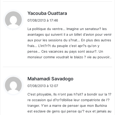
e
s
d
Yacouba Ouattara
u
i
07/08/2013 à 17:46
n
t
i
La politique du ventre… Imagine un senateur? les
v
avantages qui suivent il a un billet d'avion pour venir
:
e
aux pour les sessions du s?nat… En plus des autres
r
frais… L'int?r?t du peuple c'est apr?s qu'on y
s
pense… Ces vacances au pays sont assur?. Un
i
monsieur comme voudrait le blaizo ? vie au pouvoir..
t
a
i
r
d
Mahamadi Savadogo
e
i
07/08/2013 à 12:07
s
t
C'est pitoyable, Ils n'ont pas h?sit? a bondir sur la 1?
re occasion qui d?cr?dibilise leur compatriote de l'?
:
tranger. Y'en a marre de penser que mon Burkina
est esclave de gens qui pense qu'? eux et jamais au