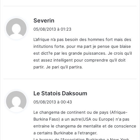
d
Severin
i
05/08/2013 à 01:23
t
L’afrique n’a pas besoin des hommes fort mais des
intitutions forte. pour ma part je pense que blaise
:
est dict?e par les grande puissances. Je crois qu’il
est assez intelligent pour comprendre qu’il doit
partir. Je pari qu’il partira.
d
Le Statois Daksoum
i
05/08/2013 à 00:43
t
Le changema de continent ou de pays (Afrique-
Burkina Faso) a un autre(USA ou Europe) n'a pas
:
entraine le changema de mentalite et de conscience
a certains Burkinabe a l'etranger.
Le bureau de l'Association Burkinabe a New York