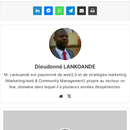
Dieudonné LANKOANDE
M. Lankoandé est passionné de web2.0 et de stratégies marketing
(Marketing/web & Community Management) propre au secteur on
line, domaine dans lequel il a plusieurs années d’expériences.
We
X
bsi
te
U
n
i