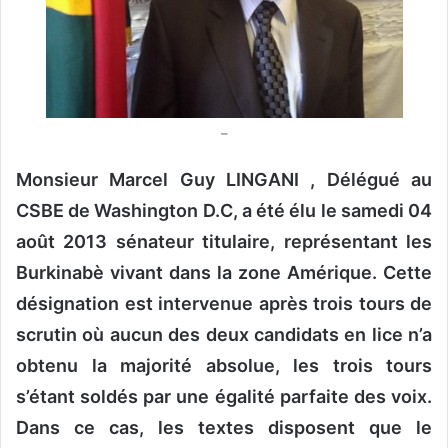
o
u
r
r
i
–
e
l
Monsieur Marcel Guy LINGANI , Délégué au
CSBE de Washington D.C, a été élu le samedi 04
août 2013 sénateur titulaire, représentant les
Burkinabè vivant dans la zone Amérique. Cette
désignation est intervenue après trois tours de
scrutin où aucun des deux candidats en lice n’a
obtenu la majorité absolue, les trois tours
s’étant soldés par une égalité parfaite des voix.
Dans ce cas, les textes disposent que le