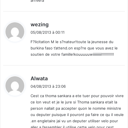
arrivera
d
wezing
i
05/08/2013 à 00:11
t
F?licitation M le s?nateur!toute la jeunesse du
burkina faso t’attend.on esp?re que vous avez le
:
soutien de votre famille!kouuuuuwiiiiiiiiii!!!!!!!!!!!
d
Alwata
i
04/08/2013 à 23:06
t
Cest ca thoma sankara a ete tuer pour pouvoir vivre
ce lon veut et je le jure si Thoma sankara etait la
:
person nallait pa accepter quon le nomme ministre
ou deputer puisque il pouront pa faire ce qu il veule
.en engletaire jai vu un deputer utiliser velo pour
aller a l’assembler il utilise cette velo pour cest