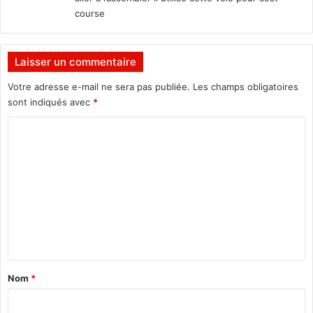
course
Laisser un commentaire
Votre adresse e-mail ne sera pas publiée.
Les champs obligatoires
sont indiqués avec
*
C
o
m
m
e
n
t
a
Nom
*
i