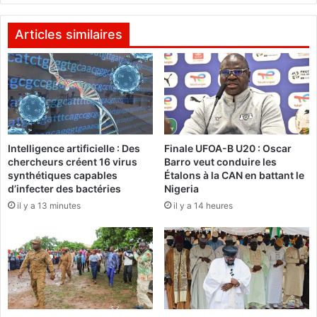
l
L
G
e
u
Articles similaires
F
y
r
L
o
i
n
n
t
g
d
a
e
n
r
Intelligence artificielle : Des
Finale UFOA-B U20 : Oscar
i
chercheurs créent 16 virus
Barro veut conduire les
é
,
synthétiques capables
Étalons à la CAN en battant le
s
é
d’infecter des bactéries
Nigeria
i
l
il y a 13 minutes
il y a 14 heures
s
u
t
p
a
o
n
u
c
r
e
l
c
a
i
z