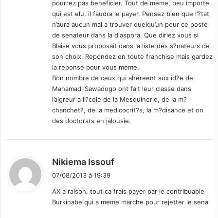
s
pourrez pas beneficier. Tout de meme, peu importe
s
qui est elu, il faudra le payer. Pensez bien que l’?tat
e
n’aura aucun mal a trouver quelqu’un pour ce poste
m
de senateur dans la diaspora. Que diriez vous si
e
Blaise vous proposait dans la liste des s?nateurs de
n
son choix. Repondez en toute franchise mais gardez
t
la reponse pour vous meme.
i
Bon nombre de ceux qui ahereent aux id?e de
m
Mahamadi Sawadogo ont fait leur classe dans
m
l’aigreur a l’?cole de la Mesquinerie, de la m?
é
chanchet?, de la medicocrit?s, la m?disance et on
d
des doctorats en jalousie.
i
a
t
d
d
Nikiema Issouf
e
i
07/08/2013 à 19:39
s
t
œ
AX a raison. tout ca frais payer par le contribuable
u
Burkinabe qui a meme marche pour rejetter le sena
:
v
r