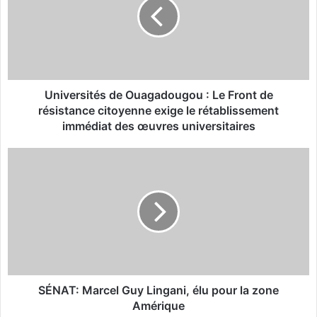
v
e
r
s
i
t
é
Universités de Ouagadougou : Le Front de
s
résistance citoyenne exige le rétablissement
d
immédiat des œuvres universitaires
e
O
S
u
É
a
N
g
A
a
T
d
:
o
M
u
a
g
r
o
c
SÉNAT: Marcel Guy Lingani, élu pour la zone
u
e
Amérique
: