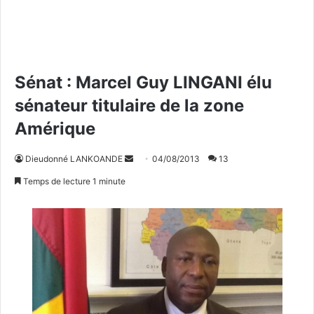
Sénat : Marcel Guy LINGANI élu
sénateur titulaire de la zone
Amérique
Dieudonné LANKOANDE
E
04/08/2013
13
n
Temps de lecture 1 minute
v
o
y
e
r
u
n
c