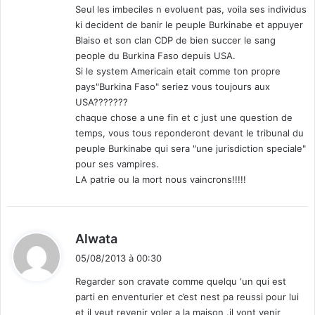
Seul les imbeciles n evoluent pas, voila ses individus
ki decident de banir le peuple Burkinabe et appuyer
Blaiso et son clan CDP de bien succer le sang
people du Burkina Faso depuis USA.
Si le system Americain etait comme ton propre
pays"Burkina Faso" seriez vous toujours aux
USA???????
chaque chose a une fin et c just une question de
temps, vous tous reponderont devant le tribunal du
peuple Burkinabe qui sera "une jurisdiction speciale"
pour ses vampires.
LA patrie ou la mort nous vaincrons!!!!!
d
Alwata
i
05/08/2013 à 00:30
t
Regarder son cravate comme quelqu ‘un qui est
parti en enventurier et c’est nest pa reussi pour lui
:
et il veut revenir voler a la maison .il vont venir