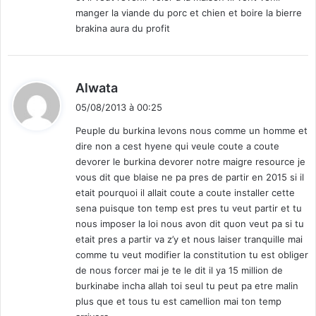
manger la viande du porc et chien et boire la bierre
brakina aura du profit
d
Alwata
i
05/08/2013 à 00:25
t
Peuple du burkina levons nous comme un homme et
dire non a cest hyene qui veule coute a coute
:
devorer le burkina devorer notre maigre resource je
vous dit que blaise ne pa pres de partir en 2015 si il
etait pourquoi il allait coute a coute installer cette
sena puisque ton temp est pres tu veut partir et tu
nous imposer la loi nous avon dit quon veut pa si tu
etait pres a partir va z’y et nous laiser tranquille mai
comme tu veut modifier la constitution tu est obliger
de nous forcer mai je te le dit il ya 15 million de
burkinabe incha allah toi seul tu peut pa etre malin
plus que et tous tu est camellion mai ton temp