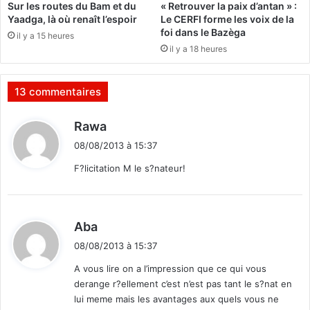
Sur les routes du Bam et du
« Retrouver la paix d’antan » :
t
o
Yaadga, là où renaît l’espoir
Le CERFI forme les voix de la
o
n
foi dans le Bazèga
il y a 15 heures
y
e
il y a 18 heures
e
A
n
m
n
é
13 commentaires
e
r
e
i
d
Rawa
x
q
i
i
u
08/08/2013 à 15:37
g
t
e
F?licitation M le s?nateur!
e
l
:
e
r
d
Aba
é
i
t
08/08/2013 à 15:37
t
a
A vous lire on a l’impression que ce qui vous
b
derange r?ellement c’est n’est pas tant le s?nat en
l
:
lui meme mais les avantages aux quels vous ne
i