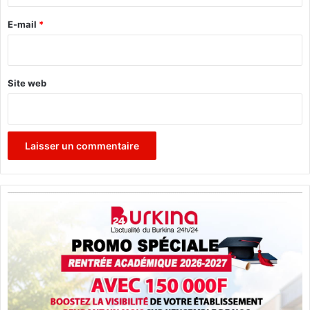
r
e
E-mail
*
*
Site web