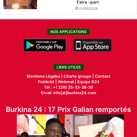
Faire -part
01/06/2026
NOS APPLICATIONS
LIENS UTILES
Mentions Légales |
Charte groupe |
Contact
Publicité
|
Webmail |
Equipe B24
Tél : +( 226) 25-33-38-30
Email: info[at]burkina24.com
Burkina 24 : 17 Prix Galian remportés