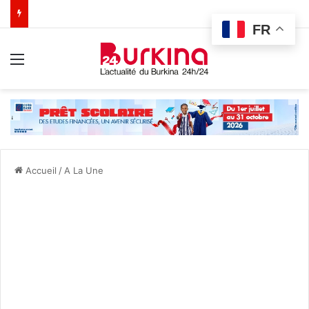
FR
Menu
Accueil
/
A La Une