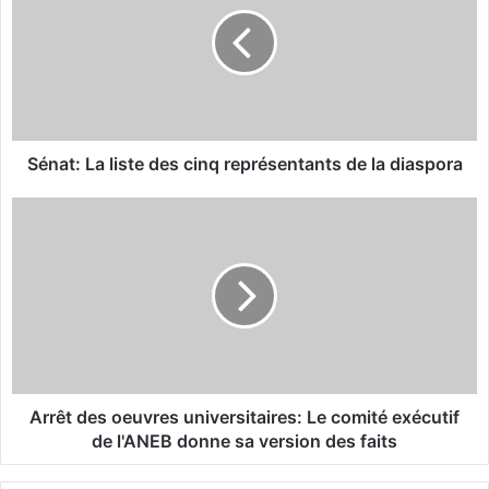
n
a
t
:
L
a
l
i
Sénat: La liste des cinq représentants de la diaspora
s
t
A
e
r
d
r
e
ê
s
t
c
d
i
e
n
s
q
o
r
e
Arrêt des oeuvres universitaires: Le comité exécutif
e
u
de l'ANEB donne sa version des faits
p
v
r
r