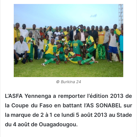
o
y
e
r
u
n
c
o
u
r
r
© Burkina 24
i
e
L’ASFA Yennenga a remporter l’édition 2013 de
l
la Coupe du Faso en battant l’AS SONABEL sur
la marque de 2 à 1 ce lundi 5 août 2013 au Stade
du 4 août de Ouagadougou.