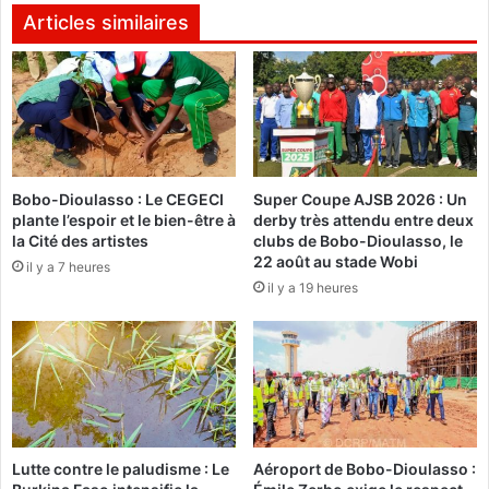
é
e
Articles similaires
s
s
e
u
n
n
t
i
a
v
n
e
t
r
Bobo-Dioulasso : Le CEGECI
Super Coupe AJSB 2026 : Un
s
s
plante l’espoir et le bien-être à
derby très attendu entre deux
d
i
la Cité des artistes
clubs de Bobo-Dioulasso, le
e
t
22 août au stade Wobi
il y a 7 heures
l
a
il y a 19 heures
a
i
d
r
i
e
a
s
s
:
p
L
o
e
r
c
Lutte contre le paludisme : Le
Aéroport de Bobo-Dioulasso :
a
o