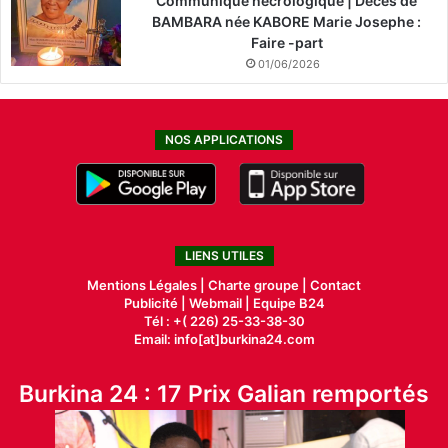
Communiqué nécrologique | Décès de
BAMBARA née KABORE Marie Josephe :
Faire -part
01/06/2026
NOS APPLICATIONS
LIENS UTILES
Mentions Légales |
Charte groupe |
Contact
Publicité
|
Webmail |
Equipe B24
Tél : +( 226) 25-33-38-30
Email: info[at]burkina24.com
Burkina 24 : 17 Prix Galian remportés