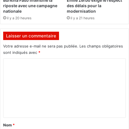
Burkina Faso intensifie la
Émile Zerbo exige le respect
m
riposte avec une campagne
des délais pour la
i
nationale
modernisation
t
il y a 20 heures
il y a 21 heures
é
e
x
Laisser un commentaire
é
c
Votre adresse e-mail ne sera pas publiée.
Les champs obligatoires
u
sont indiqués avec
*
t
C
i
f
o
d
m
e
l
m
'
e
A
N
n
E
t
B
a
d
Nom
*