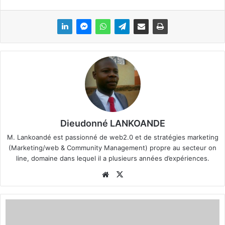
Dieudonné LANKOANDE
M. Lankoandé est passionné de web2.0 et de stratégies marketing
(Marketing/web & Community Management) propre au secteur on
line, domaine dans lequel il a plusieurs années d’expériences.
We
X
bsi
te
S
é