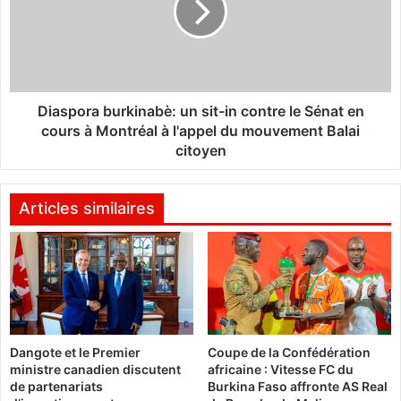
n
p
s
o
l
r
o
a
c
b
a
u
Diaspora burkinabè: un sit-in contre le Sénat en
u
r
cours à Montréal à l'appel du mouvement Balai
x
k
citoyen
p
i
e
n
r
a
Articles similaires
d
b
e
è
n
:
t
u
0
n
-
s
2
i
f
Dangote et le Premier
Coupe de la Confédération
t
ministre canadien discutent
africaine : Vitesse FC du
a
-
de partenariats
Burkina Faso affronte AS Real
c
i