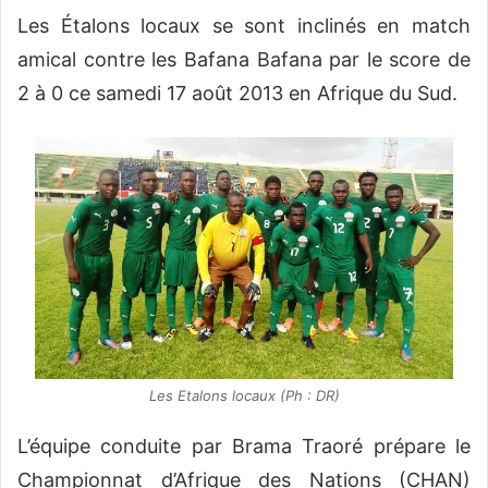
Les Étalons locaux se sont inclinés en match
v
o
amical contre les Bafana Bafana par le score de
y
2 à 0 ce samedi 17 août 2013 en Afrique du Sud.
e
r
u
n
c
o
u
r
r
i
e
l
Les Etalons locaux (Ph : DR)
L’équipe conduite par Brama Traoré prépare le
Championnat d’Afrique des Nations (CHAN)