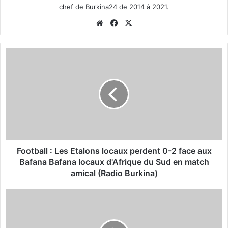
chef de Burkina24 de 2014 à 2021.
We
Fa
X
bsi
ce
te
bo
F
ok
o
o
t
b
a
l
l
:
L
Football : Les Etalons locaux perdent 0-2 face aux
e
Bafana Bafana locaux d'Afrique du Sud en match
s
amical (Radio Burkina)
E
t
D
a
i
l
a
o
s