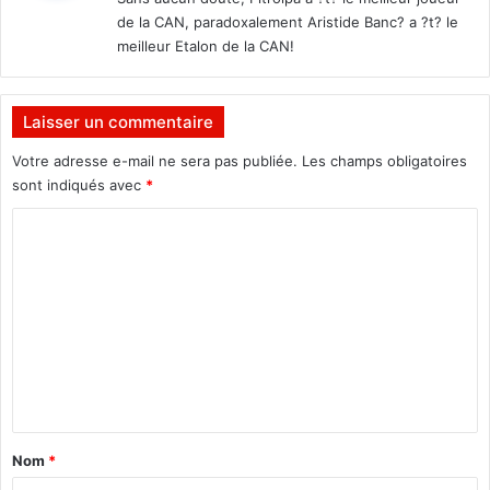
à
de la CAN, paradoxalement Aristide Banc? a ?t? le
d
M
:
'
meilleur Etalon de la CAN!
o
A
n
f
t
r
r
Laisser un commentaire
i
é
q
Votre adresse e-mail ne sera pas publiée.
Les champs obligatoires
a
u
sont indiqués avec
*
l
e
à
C
d
l
u
'
o
S
a
m
u
p
d
m
p
e
e
e
n
l
n
m
d
a
u
t
t
m
a
c
Nom
*
o
h
u
i