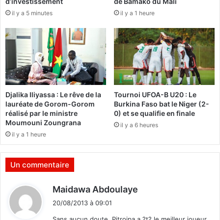
d’investissement
de Bamako du Mali
e
n
il y a 5 minutes
il y a 1 heure
a
c
u
o
x
n
B
t
a
r
f
e
a
l
n
e
Djalika Iliyassa : Le rêve de la
Tournoi UFOA-B U20 : Le
a
S
lauréate de Gorom-Gorom
Burkina Faso bat le Niger (2-
B
é
réalisé par le ministre
0) et se qualifie en finale
a
n
Moumouni Zoungrana
il y a 6 heures
f
a
il y a 1 heure
a
t
n
e
a
n
Un commentaire
l
c
o
o
d
Maidawa Abdoulaye
c
u
i
a
r
20/08/2013 à 09:01
u
t
s
Sans aucun doute, Pitroipa a ?t? le meilleur joueur
x