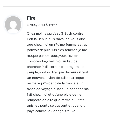
d
Fire
i
07/09/2013 à 12:27
t
Chez moi!haaaa!c’est G.Bush contre
Ben la Den.je suis navr? de vous dire
:
que chez moi un r?gime femme est au
pouvoir depuis 1987.les femmes je me
moque pas de vous,vous llez me
comprendre,chez moi au lieu de
chercher ? discerner ce arragerait le
peuple,non!on dira que d’ailleurs il faut
un nouveau avion de taille parceque
m?me le pr?sident de la france a un
avion de voyage,quand un pont est mal
fait chez moi et qu’une pluie de rien
l’emporte on dira que m?me au Etats
unis les ponts se cassent,et quand un
pays comme le Senegal trouve