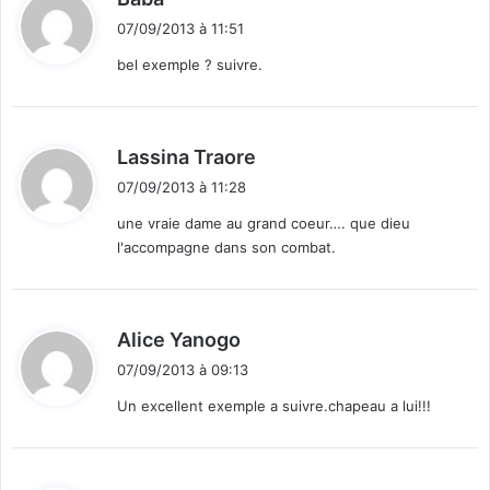
i
07/09/2013 à 11:51
t
bel exemple ? suivre.
:
d
Lassina Traore
i
07/09/2013 à 11:28
t
une vraie dame au grand coeur…. que dieu
l'accompagne dans son combat.
:
d
Alice Yanogo
i
07/09/2013 à 09:13
t
Un excellent exemple a suivre.chapeau a lui!!!
: