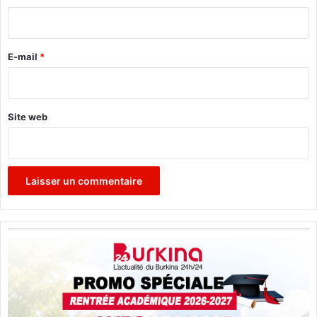
i
r
e
E-mail
*
*
Site web