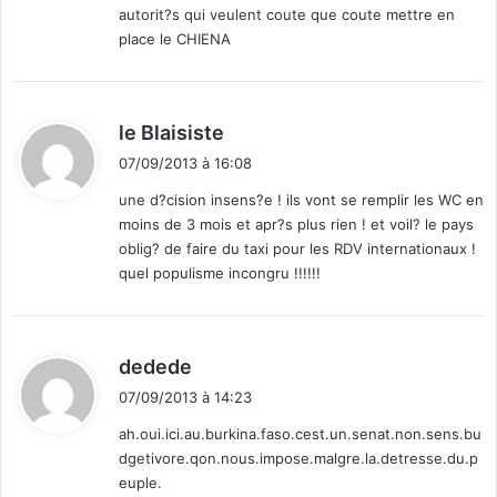
autorit?s qui veulent coute que coute mettre en
:
place le CHIENA
d
le Blaisiste
i
07/09/2013 à 16:08
t
une d?cision insens?e ! ils vont se remplir les WC en
moins de 3 mois et apr?s plus rien ! et voil? le pays
:
oblig? de faire du taxi pour les RDV internationaux !
quel populisme incongru !!!!!!
d
dedede
i
07/09/2013 à 14:23
t
ah.oui.ici.au.burkina.faso.cest.un.senat.non.sens.bu
dgetivore.qon.nous.impose.malgre.la.detresse.du.p
:
euple.