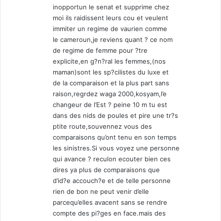
inopportun le senat et supprime chez
moi ils raidissent leurs cou et veulent
immiter un regime de vaurien comme
le cameroun,je reviens quant ? ce nom
de regime de femme pour ?tre
explicite,en g?n?ral les femmes,(nos
maman)sont les sp?cilistes du luxe et
de la comparaison et la plus part sans
raison,regrdez waga 2000,kosyam,l’e
changeur de l’Est ? peine 10 m tu est
dans des nids de poules et pire une tr?s
ptite route,souvennez vous des
comparaisons qu’ont tenu en son temps
les sinistres.Si vous voyez une personne
qui avance ? reculon ecouter bien ces
dires ya plus de comparaisons que
d’id?e accouch?e et de telle personne
rien de bon ne peut venir d’elle
parcequ’elles avacent sans se rendre
compte des pi?ges en face.mais des