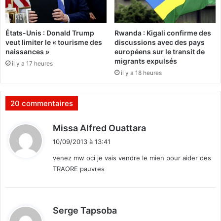
u
c
r
o
d
u
États-Unis : Donald Trump
Rwanda : Kigali confirme des
u
r
veut limiter le « tourisme des
discussions avec des pays
p
d
naissances »
européens sur le transit de
r
’
migrants expulsés
il y a 17 heures
o
u
il y a 18 heures
g
n
r
e
a
u
20 commentaires
m
s
m
i
d
Missa Alfred Ouattara
e
n
i
e
e
10/09/2013 à 13:41
x
t
,
venez mw oci je vais vendre le mien pour aider des
p
s
TRAORE pauvres
l
u
:
i
i
q
t
u
e
d
Serge Tapsoba
e
à
i
l