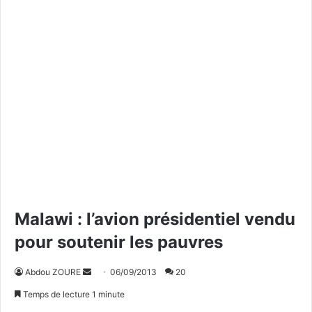
Malawi : l’avion présidentiel vendu
pour soutenir les pauvres
Abdou ZOURE
E
06/09/2013
20
n
Temps de lecture 1 minute
v