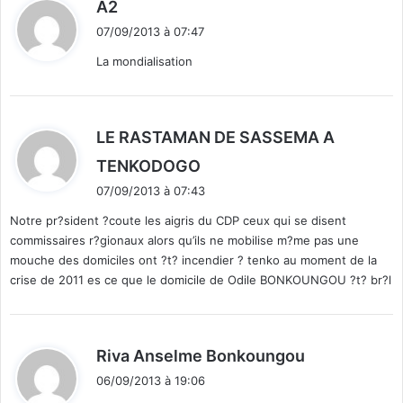
d
A2
i
07/09/2013 à 07:47
t
La mondialisation
:
LE RASTAMAN DE SASSEMA A
d
TENKODOGO
i
07/09/2013 à 07:43
t
Notre pr?sident ?coute les aigris du CDP ceux qui se disent
commissaires r?gionaux alors qu’ils ne mobilise m?me pas une
:
mouche des domiciles ont ?t? incendier ? tenko au moment de la
crise de 2011 es ce que le domicile de Odile BONKOUNGOU ?t? br?l
d
Riva Anselme Bonkoungou
i
06/09/2013 à 19:06
t