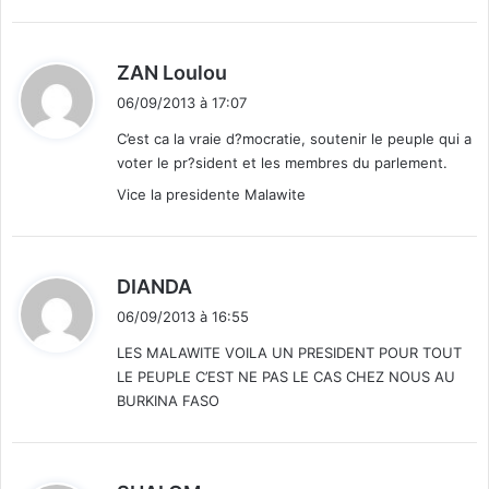
d
ZAN Loulou
i
06/09/2013 à 17:07
t
C’est ca la vraie d?mocratie, soutenir le peuple qui a
voter le pr?sident et les membres du parlement.
:
Vice la presidente Malawite
d
DIANDA
i
06/09/2013 à 16:55
t
LES MALAWITE VOILA UN PRESIDENT POUR TOUT
LE PEUPLE C’EST NE PAS LE CAS CHEZ NOUS AU
:
BURKINA FASO
d