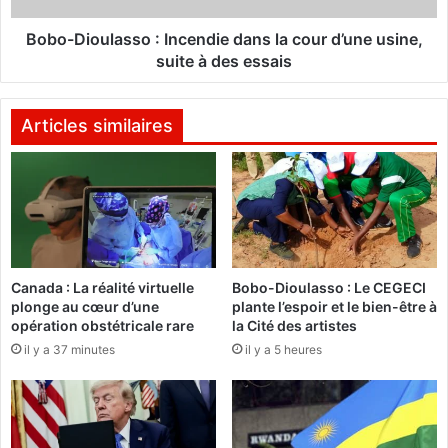
q
u
u
l
Bobo-Dioulasso : Incendie dans la cour d’une usine,
a
a
suite à des essais
i
s
r
s
e
o
Articles similaires
s
:
:
I
l
n
e
c
c
e
o
n
o
d
Canada : La réalité virtuelle
Bobo-Dioulasso : Le CEGECI
r
i
plonge au cœur d’une
plante l’espoir et le bien-être à
d
e
opération obstétricale rare
la Cité des artistes
o
d
il y a 37 minutes
il y a 5 heures
n
a
n
n
a
s
t
l
e
a