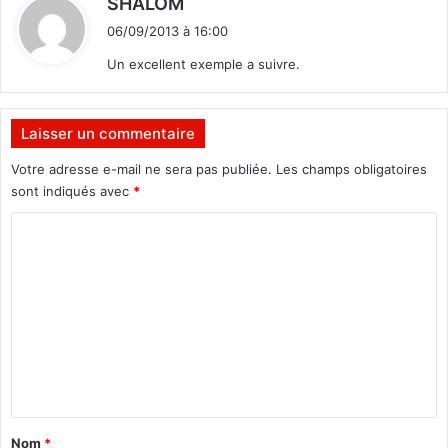
SHALOM
i
06/09/2013 à 16:00
t
Un excellent exemple a suivre.
:
Laisser un commentaire
Votre adresse e-mail ne sera pas publiée.
Les champs obligatoires
sont indiqués avec
*
C
o
m
m
e
n
t
a
Nom
*