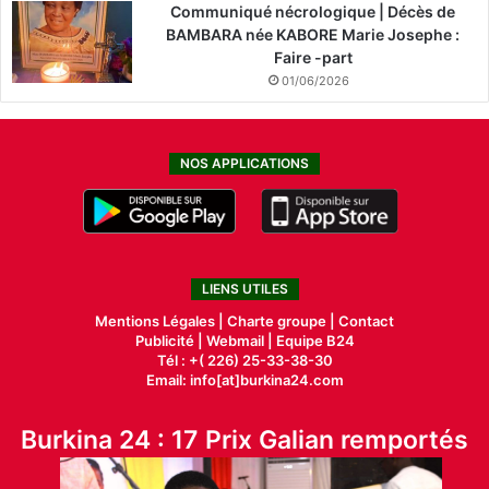
Communiqué nécrologique | Décès de
BAMBARA née KABORE Marie Josephe :
Faire -part
01/06/2026
NOS APPLICATIONS
LIENS UTILES
Mentions Légales |
Charte groupe |
Contact
Publicité
|
Webmail |
Equipe B24
Tél : +( 226) 25-33-38-30
Email: info[at]burkina24.com
Burkina 24 : 17 Prix Galian remportés