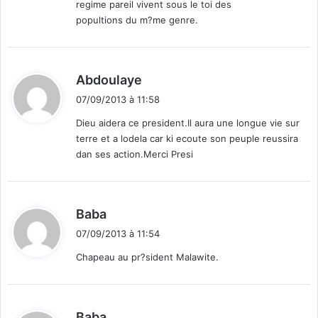
regime pareil vivent sous le toi des
popultions du m?me genre.
d
Abdoulaye
i
07/09/2013 à 11:58
t
Dieu aidera ce president.Il aura une longue vie sur
terre et a lodela car ki ecoute son peuple reussira
:
dan ses action.Merci Presi
d
Baba
i
07/09/2013 à 11:54
t
Chapeau au pr?sident Malawite.
:
d
Baba