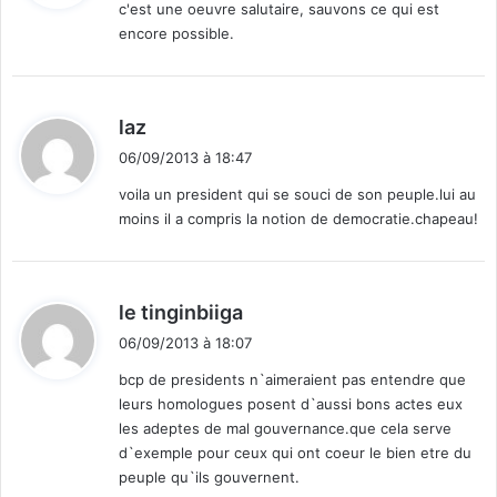
c'est une oeuvre salutaire, sauvons ce qui est
encore possible.
:
d
laz
i
06/09/2013 à 18:47
t
voila un president qui se souci de son peuple.lui au
moins il a compris la notion de democratie.chapeau!
:
d
le tinginbiiga
i
06/09/2013 à 18:07
t
bcp de presidents n`aimeraient pas entendre que
leurs homologues posent d`aussi bons actes eux
:
les adeptes de mal gouvernance.que cela serve
d`exemple pour ceux qui ont coeur le bien etre du
peuple qu`ils gouvernent.