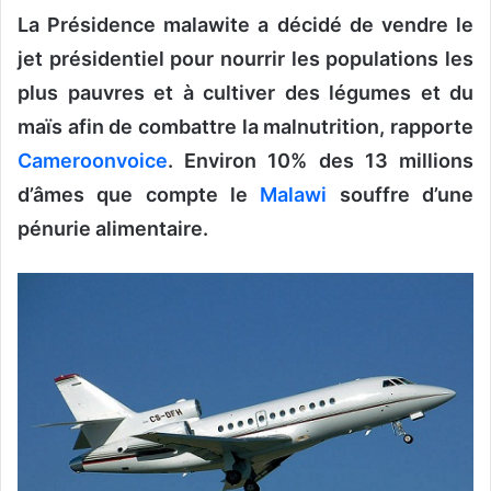
o
La Présidence malawite a décidé de vendre le
y
jet présidentiel pour nourrir les populations les
e
plus pauvres et à cultiver des légumes et du
r
u
maïs afin de combattre la malnutrition, rapporte
n
Cameroonvoice
. Environ 10% des 13 millions
c
d’âmes que compte le
Malawi
souffre d’une
o
pénurie alimentaire.
u
r
r
i
e
l