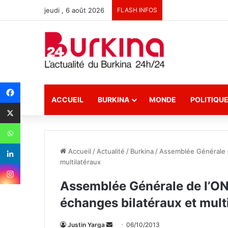
jeudi , 6 août 2026
FLASH INFOS
ACCUEIL
BURKINA
MONDE
POLITIQU
Accueil
/
Actualité
/
Burkina
/
Assemblée Générale d
multilatéraux
Assemblée Générale de l’ONU
échanges bilatéraux et mult
Justin Yarga
E
06/10/2013