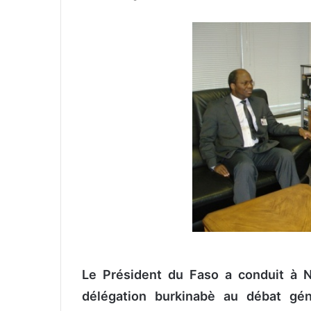
n
v
o
y
e
r
u
n
c
o
u
r
r
i
e
l
Le Président du Faso a conduit à 
délégation burkinabè au débat gé