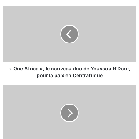
te
bo
«
ok
O
n
e
A
f
r
i
c
a
« One Africa », le nouveau duo de Youssou N'Dour,
»
pour la paix en Centrafrique
,
l
O
e
u
n
a
o
g
u
a
v
:
e
L
a
e