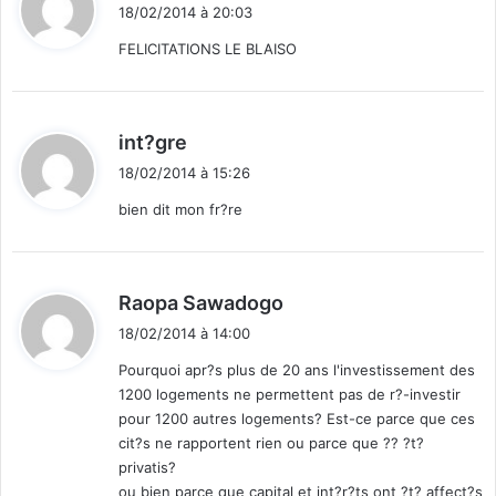
i
18/02/2014 à 20:03
t
FELICITATIONS LE BLAISO
:
d
int?gre
i
18/02/2014 à 15:26
t
bien dit mon fr?re
:
d
Raopa Sawadogo
i
18/02/2014 à 14:00
t
Pourquoi apr?s plus de 20 ans l'investissement des
1200 logements ne permettent pas de r?-investir
:
pour 1200 autres logements? Est-ce parce que ces
cit?s ne rapportent rien ou parce que ?? ?t?
privatis?
ou bien parce que capital et int?r?ts ont ?t? affect?s