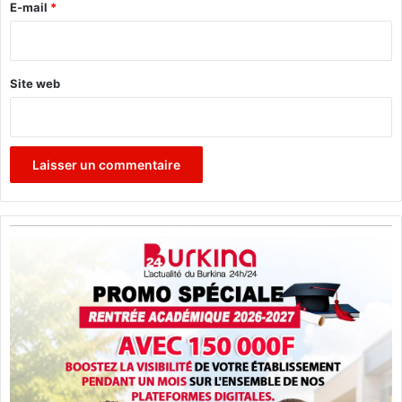
e
E-mail
*
*
Site web