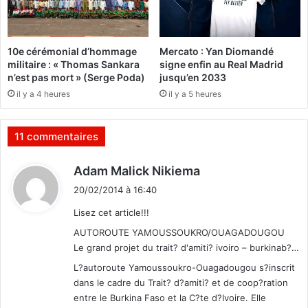
u
u
r
r
l
s
10e cérémonial d’hommage
Mercato : Yan Diomandé
a
d
militaire : « Thomas Sankara
signe enfin au Real Madrid
p
u
n’est pas mort » (Serge Poda)
jusqu’en 2033
a
t
il y a 4 heures
il y a 5 heures
i
r
x
a
e
v
11 commentaires
n
a
C
i
d
Adam Malick Nikiema
e
l
i
n
e
20/02/2014 à 16:40
t
t
n
Lisez cet article!!!
r
s
a
i
:
AUTOROUTE YAMOUSSOUKRO/OUAGADOUGOU
f
t
Le grand projet du trait? d'amiti? ivoiro – burkinab?…
r
-
L?autoroute Yamoussoukro-Ouagadougou s?inscrit
i
i
dans le cadre du Trait? d?amiti? et de coop?ration
q
n
entre le Burkina Faso et la C?te d?Ivoire. Elle
u