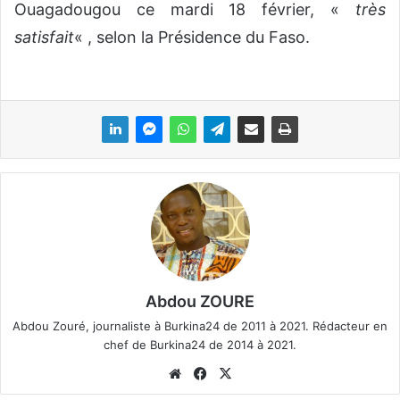
Ouagadougou ce mardi 18 février, «
très
satisfait
« , selon la Présidence du Faso.
Abdou ZOURE
Abdou Zouré, journaliste à Burkina24 de 2011 à 2021. Rédacteur en
chef de Burkina24 de 2014 à 2021.
We
Fa
X
bsi
ce