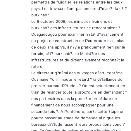
permettra de fluidifier les relations entre les deux
e
pays. Les travaux n?ont pas encore d?marr? du c?t?
burkinab?.
Le 9 octobre 2009, les ministres ivoiriens et
burkinab? des infrastructures se rencontraient ?
Ouagadougou pour examiner l??tat d?avancement
du projet de construction de l?autoroute mais plus
de deux ans apr?s, il n?y a pratiquement rien sur le
terrain, c?t? burkinab?. Le Minist?re des
infrastructures et du d?senclavement reconna?t le
retard.
Le directeur g?n?ral des ouvrages d?art, Yent?ma
Ousmane Yonli impute le retard ? la d?faillance du
premier bureau d??tude : ? On est actuellement en
train de relancer toute la proc?dure en demandant ?
nos partenaires dans la premi?re proc?dure de
financement de nous accompagner pour une
seconde fois ?. A l?entendre, apr?s cette ?tape on
pourra passer au stade de demande afin que les
bureaux d??tude fassent leurs propositions concr?
tes. En fonction de celles-ci, sera s?lectionn? un