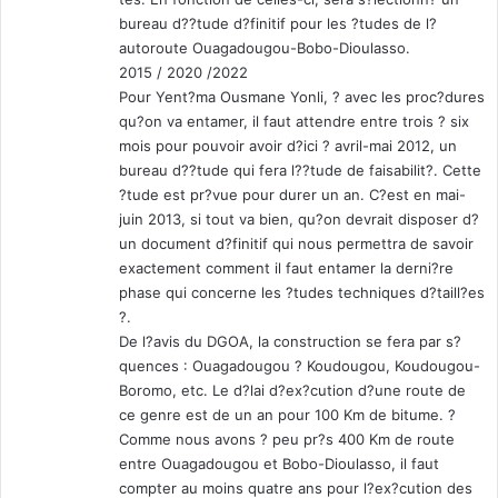
bureau d??tude d?finitif pour les ?tudes de l?
autoroute Ouagadougou-Bobo-Dioulasso.
2015 / 2020 /2022
Pour Yent?ma Ousmane Yonli, ? avec les proc?dures
qu?on va entamer, il faut attendre entre trois ? six
mois pour pouvoir avoir d?ici ? avril-mai 2012, un
bureau d??tude qui fera l??tude de faisabilit?. Cette
?tude est pr?vue pour durer un an. C?est en mai-
juin 2013, si tout va bien, qu?on devrait disposer d?
un document d?finitif qui nous permettra de savoir
exactement comment il faut entamer la derni?re
phase qui concerne les ?tudes techniques d?taill?es
?.
De l?avis du DGOA, la construction se fera par s?
quences : Ouagadougou ? Koudougou, Koudougou-
Boromo, etc. Le d?lai d?ex?cution d?une route de
ce genre est de un an pour 100 Km de bitume. ?
Comme nous avons ? peu pr?s 400 Km de route
entre Ouagadougou et Bobo-Dioulasso, il faut
compter au moins quatre ans pour l?ex?cution des