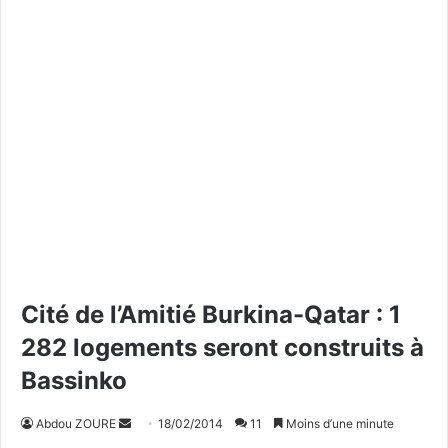
Cité de l’Amitié Burkina-Qatar : 1
282 logements seront construits à
Bassinko
Abdou ZOURE
E
18/02/2014
11
Moins d’une minute
n