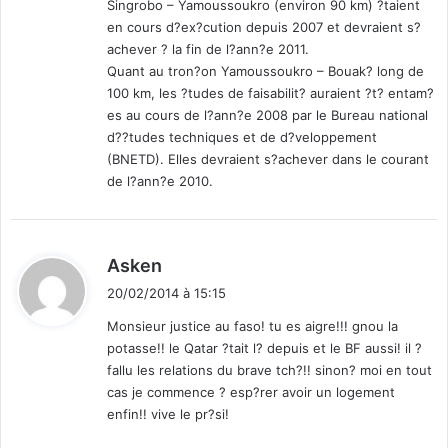
Singrobo – Yamoussoukro (environ 90 km) ?taient
en cours d?ex?cution depuis 2007 et devraient s?
achever ? la fin de l?ann?e 2011.
Quant au tron?on Yamoussoukro – Bouak? long de
100 km, les ?tudes de faisabilit? auraient ?t? entam?
es au cours de l?ann?e 2008 par le Bureau national
d??tudes techniques et de d?veloppement
(BNETD). Elles devraient s?achever dans le courant
de l?ann?e 2010.
d
Asken
i
20/02/2014 à 15:15
t
Monsieur justice au faso! tu es aigre!!! gnou la
potasse!! le Qatar ?tait l? depuis et le BF aussi! il ?
:
fallu les relations du brave tch?!! sinon? moi en tout
cas je commence ? esp?rer avoir un logement
enfin!! vive le pr?si!