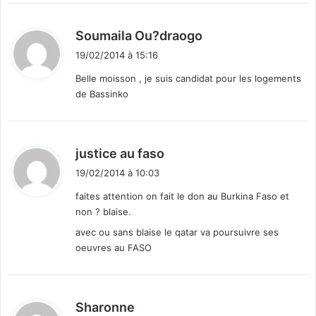
d
Soumaila Ou?draogo
i
19/02/2014 à 15:16
t
Belle moisson , je suis candidat pour les logements
de Bassinko
:
d
justice au faso
i
19/02/2014 à 10:03
t
faites attention on fait le don au Burkina Faso et
non ? blaise.
:
avec ou sans blaise le qatar va poursuivre ses
oeuvres au FASO
d
Sharonne