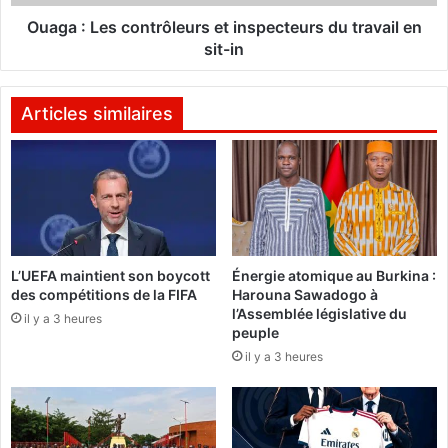
u
s
d
c
Ouaga : Les contrôleurs et inspecteurs du travail en
u
o
sit-in
o
n
d
t
e
r
Articles similaires
Y
ô
o
l
u
e
s
u
s
r
o
s
u
e
L’UEFA maintient son boycott
Énergie atomique au Burkina :
N
t
des compétitions de la FIFA
Harouna Sawadogo à
'
i
l’Assemblée législative du
D
il y a 3 heures
n
peuple
o
s
il y a 3 heures
u
p
r
e
,
c
p
t
o
e