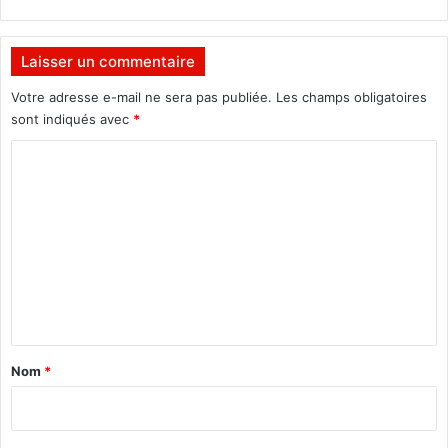
Laisser un commentaire
Votre adresse e-mail ne sera pas publiée.
Les champs obligatoires
sont indiqués avec
*
C
o
m
m
e
n
t
a
Nom
*
i
r