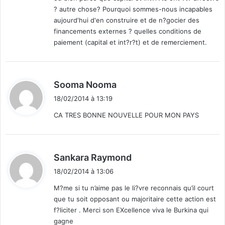
? autre chose? Pourquoi sommes-nous incapables
aujourd'hui d'en construire et de n?gocier des
financements externes ? quelles conditions de
paiement (capital et int?r?t) et de remerciement.
d
Sooma Nooma
i
18/02/2014 à 13:19
t
CA TRES BONNE NOUVELLE POUR MON PAYS
:
d
Sankara Raymond
i
18/02/2014 à 13:06
t
M?me si tu n’aime pas le li?vre reconnais qu’il court
que tu soit opposant ou majoritaire cette action est
:
f?liciter . Merci son EXcellence viva le Burkina qui
gagne