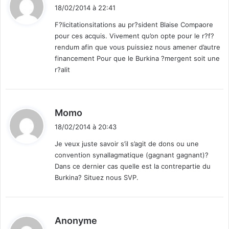
i
18/02/2014 à 22:41
t
F?licitationsitations au pr?sident Blaise Compaore
pour ces acquis. Vivement qu’on opte pour le r?f?
:
rendum afin que vous puissiez nous amener d’autre
financement Pour que le Burkina ?mergent soit une
r?alit
d
Momo
i
18/02/2014 à 20:43
t
Je veux juste savoir s’il s’agit de dons ou une
convention synallagmatique (gagnant gagnant)?
:
Dans ce dernier cas quelle est la contrepartie du
Burkina? Situez nous SVP.
d
Anonyme