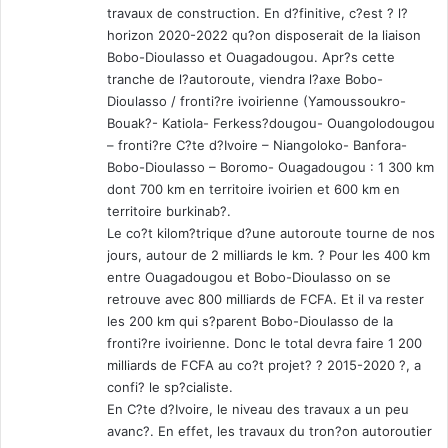
travaux de construction. En d?finitive, c?est ? l?
horizon 2020-2022 qu?on disposerait de la liaison
Bobo-Dioulasso et Ouagadougou. Apr?s cette
tranche de l?autoroute, viendra l?axe Bobo-
Dioulasso / fronti?re ivoirienne (Yamoussoukro-
Bouak?- Katiola- Ferkess?dougou- Ouangolodougou
– fronti?re C?te d?Ivoire – Niangoloko- Banfora-
Bobo-Dioulasso – Boromo- Ouagadougou : 1 300 km
dont 700 km en territoire ivoirien et 600 km en
territoire burkinab?.
Le co?t kilom?trique d?une autoroute tourne de nos
jours, autour de 2 milliards le km. ? Pour les 400 km
entre Ouagadougou et Bobo-Dioulasso on se
retrouve avec 800 milliards de FCFA. Et il va rester
les 200 km qui s?parent Bobo-Dioulasso de la
fronti?re ivoirienne. Donc le total devra faire 1 200
milliards de FCFA au co?t projet? ? 2015-2020 ?, a
confi? le sp?cialiste.
En C?te d?Ivoire, le niveau des travaux a un peu
avanc?. En effet, les travaux du tron?on autoroutier