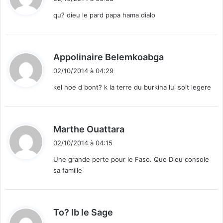
t
î
n
qu? dieu le pard papa hama dialo
n
j
e
:
o
u
u
r
e
d
Appolinaire Belemkoabga
d
u
i
e
r
02/10/2014 à 04:29
t
s
q
kel hoe d bont? k la terre du burkina lui soit legere
E
u
:
t
’
a
i
l
l
d
Marthe Ouattara
o
v
i
n
02/10/2014 à 04:15
a
t
s
j
Une grande perte pour le Faso. Que Dieu console
o
sa famille
:
u
e
r
»
d
To? Ib le Sage
,
i