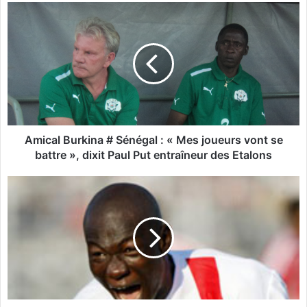
te
bo
A
ok
m
i
c
a
l
B
u
r
k
Amical Burkina # Sénégal : « Mes joueurs vont se
i
battre », dixit Paul Put entraîneur des Etalons
n
a
A
#
b
S
s
é
e
n
n
é
c
g
e
a
d
l
e