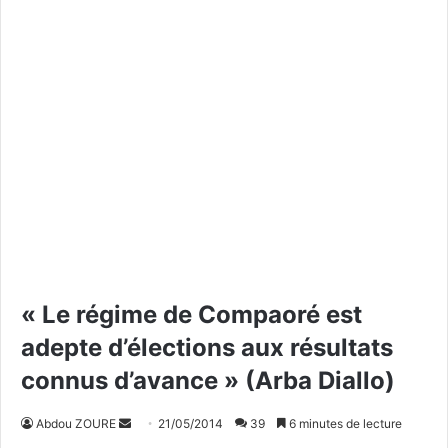
« Le régime de Compaoré est
adepte d’élections aux résultats
connus d’avance » (Arba Diallo)
Abdou ZOURE
E
21/05/2014
39
6 minutes de lecture
n