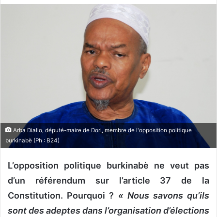
v
o
y
e
r
u
n
c
o
u
r
Arba Diallo, député-maire de Dori, membre de l'opposition politique
r
burkinabè (Ph : B24)
i
e
L’opposition politique burkinabè ne veut pas
l
d’un référendum sur l’article 37 de la
Constitution. Pourquoi ?
« Nous savons qu’ils
sont des adeptes dans l’organisation d’élections