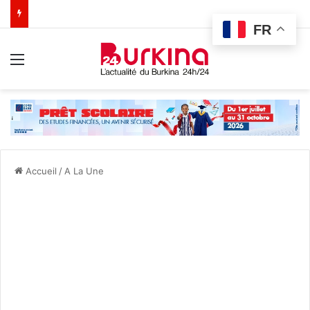
FR
Menu
Accueil
/
A La Une