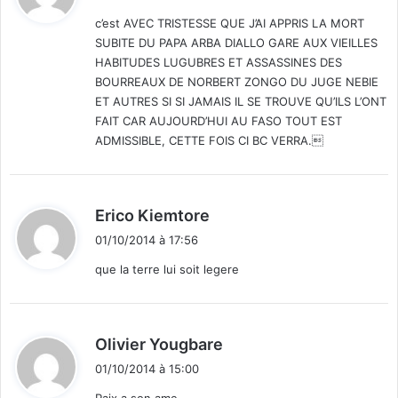
t
c’est AVEC TRISTESSE QUE J’AI APPRIS LA MORT
SUBITE DU PAPA ARBA DIALLO GARE AUX VIEILLES
:
HABITUDES LUGUBRES ET ASSASSINES DES
BOURREAUX DE NORBERT ZONGO DU JUGE NEBIE
ET AUTRES SI SI JAMAIS IL SE TROUVE QU’ILS L’ONT
FAIT CAR AUJOURD’HUI AU FASO TOUT EST
ADMISSIBLE, CETTE FOIS CI BC VERRA.
d
Erico Kiemtore
i
01/10/2014 à 17:56
t
que la terre lui soit legere
:
d
Olivier Yougbare
i
01/10/2014 à 15:00
t
Paix a son ame