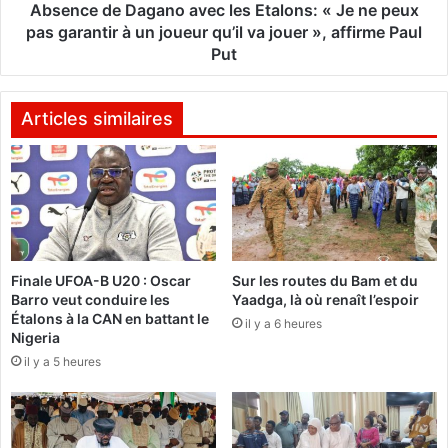
:
D
Absence de Dagano avec les Etalons: « Je ne peux
«
a
pas garantir à un joueur qu’il va jouer », affirme Paul
M
g
Put
e
a
s
n
j
o
Articles similaires
o
a
u
v
e
e
u
c
r
l
s
e
v
s
o
Finale UFOA-B U20 : Oscar
Sur les routes du Bam et du
E
Barro veut conduire les
Yaadga, là où renaît l’espoir
n
t
Étalons à la CAN en battant le
t
a
il y a 6 heures
Nigeria
s
l
il y a 5 heures
e
o
b
n
a
s
t
:
t