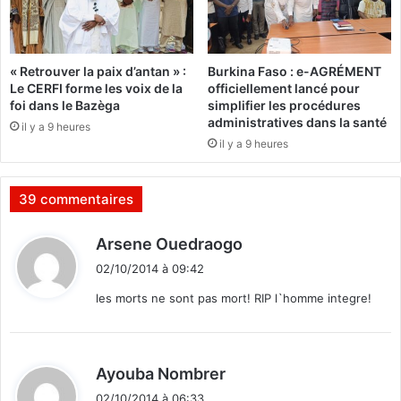
«
r
J
e
e
»
n
« Retrouver la paix d’antan » :
Burkina Faso : e-AGRÉMENT
,
e
Le CERFI forme les voix de la
officiellement lancé pour
d
p
foi dans le Bazèga
simplifier les procédures
i
e
administratives dans la santé
il y a 9 heures
x
u
il y a 9 heures
i
x
t
p
P
a
39 commentaires
a
s
u
g
d
Arsene Ouedraogo
l
a
i
P
r
02/10/2014 à 09:42
t
u
a
les morts ne sont pas mort! RIP l`homme integre!
t
n
e
t
:
n
i
t
r
d
Ayouba Nombrer
r
à
i
a
u
02/10/2014 à 06:33