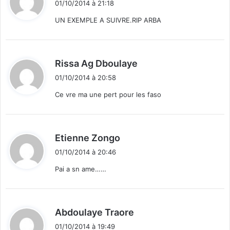
01/10/2014 à 21:18
a
t
f
UN EXEMPLE A SUIVRE.RIP ARBA
f
:
i
r
m
d
Rissa Ag Dboulaye
e
i
01/10/2014 à 20:58
P
t
a
Ce vre ma une pert pour les faso
u
:
l
P
u
d
Etienne Zongo
t
i
01/10/2014 à 20:46
t
Pai a sn ame……
:
d
Abdoulaye Traore
i
01/10/2014 à 19:49