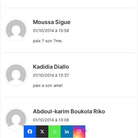
:
d
Moussa Sigue
i
01/10/2014 à 13:58
t
paix ? son ?me.
:
d
Kadidia Diallo
i
01/10/2014 à 13:37
t
paix a son ame!
:
d
Abdoul-karim Boukola Riko
i
01/10/2014 à 13:08
t
Paixxxxxx Paixxx a Son Ame.