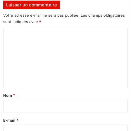
Laisser un commentaire
Y
A
Votre adresse e-mail ne sera pas publiée.
Les champs obligatoires
L
sont indiqués avec
*
I
à
C
W
o
a
s
m
h
m
i
n
e
g
n
t
o
t
n
a
Nom
*
i
r
e
E-mail
*
*