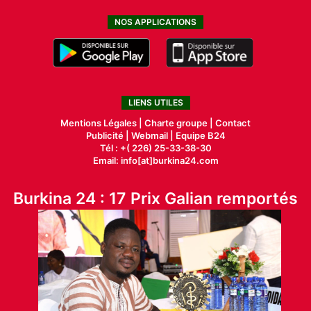
NOS APPLICATIONS
LIENS UTILES
Mentions Légales |
Charte groupe |
Contact
Publicité
|
Webmail |
Equipe B24
Tél : +( 226) 25-33-38-30
Email: info[at]burkina24.com
Burkina 24 : 17 Prix Galian remportés