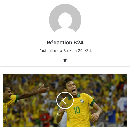
Rédaction B24
L'actualité du Burkina 24h/24.
We
bsi
te
M
o
n
d
i
a
l
2
0