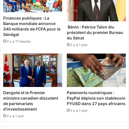
p
a
a
u
r
Finances publiques : La
m
t
Banque mondiale annonce
a
i
Bénin : Patrice Talon élu
340 milliards de FCFA pour le
t
c
président du premier Bureau
Sénégal
c
i
du Sénat
il y a 11 heures
h
p
il y a 1 jour
d
e
'
n
o
t
u
a
v
u
e
p
r
r
t
o
Dangote et le Premier
Paiements numériques :
u
g
ministre canadien discutent
PayPal déploie son stablecoin
r
r
de partenariats
PYUSD dans 27 pays africains
e
d’investissement
a
il y a 1 jour
m
il y a 1 jour
m
e