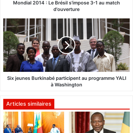
1
Mondial 2014 : Le Brésil s'impose 3-1 au match
4
d'ouverture
:
L
S
e
i
B
x
r
j
é
e
s
u
i
n
l
e
s
s
'
B
Six jeunes Burkinabé participent au programme YALI
i
u
à Washington
m
r
p
k
o
i
Articles similaires
s
n
e
a
3
b
-
é
1