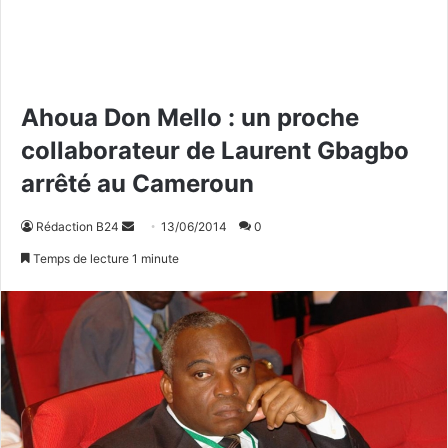
Ahoua Don Mello : un proche
collaborateur de Laurent Gbagbo
arrêté au Cameroun
Rédaction B24
E
13/06/2014
0
n
Temps de lecture 1 minute
v
o
y
e
r
u
n
c