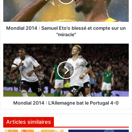
a
l
2
0
1
Mondial 2014 : Samuel Eto'o blessé et compte sur un
4
"miracle"
:
S
M
a
o
m
n
u
d
e
i
l
a
E
l
t
2
o
0
'
1
Mondial 2014 : L'Allemagne bat le Portugal 4-0
o
4
b
:
l
L
Articles similaires
e
'