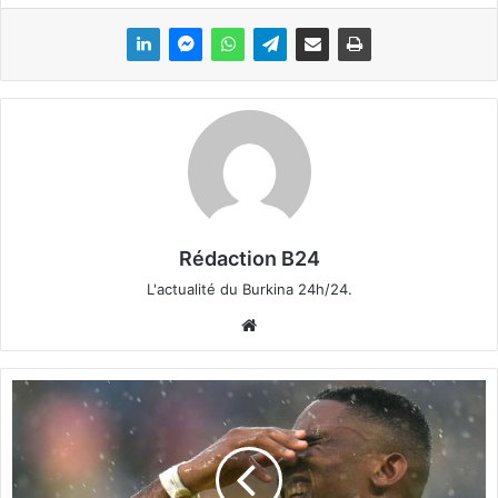
Rédaction B24
L'actualité du Burkina 24h/24.
We
bsi
te
M
o
n
d
i