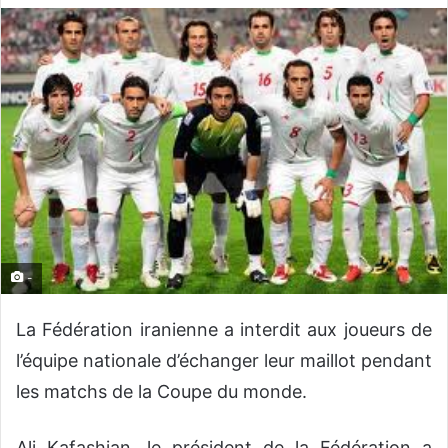
v
o
y
e
r
u
n
c
o
u
r
-
r
i
La Fédération iranienne a interdit aux joueurs de
e
l’équipe nationale d’échanger leur maillot pendant
l
les matchs de la Coupe du monde.
Ali Kafashian, le président de la Fédération a