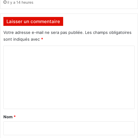
il y a 14 heures
l
4
e
-
"
0
Laisser un commentaire
Votre adresse e-mail ne sera pas publiée.
Les champs obligatoires
sont indiqués avec
*
C
o
m
m
e
n
t
a
Nom
*
i
r