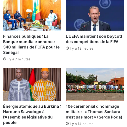
s
A
s
l
é
l
e
e
t
m
c
a
Finances publiques : La
L’UEFA maintient son boycott
o
g
Banque mondiale annonce
des compétitions de la FIFA
m
n
340 milliards de FCFA pour le
p
il y a 13 heures
e
Sénégal
t
b
il y a 7 minutes
e
a
s
t
u
l
r
e
u
P
n
o
"
r
m
t
Énergie atomique au Burkina :
10e cérémonial d’hommage
i
u
Harouna Sawadogo à
militaire : « Thomas Sankara
r
g
l’Assemblée législative du
n’est pas mort » (Serge Poda)
a
a
peuple
il y a 14 heures
c
l