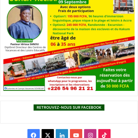
RETROUVEZ-NOUS SUR FACEBOOK
F
X
L
Y
I
T