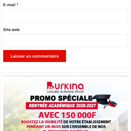
e
E-mail
*
*
Site web