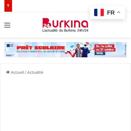
FR
Menu
Accueil
/
Actualité