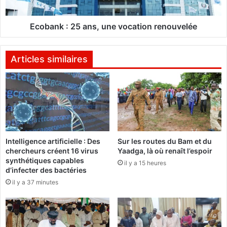
e
v
:
e
2
Ecobank : 25 ans, une vocation renouvelée
u
5
t
a
c
n
Articles similaires
o
s
n
,
n
u
e
n
c
e
t
v
e
o
Intelligence artificielle : Des
Sur les routes du Bam et du
r
c
chercheurs créent 16 virus
Yaadga, là où renaît l’espoir
l
a
synthétiques capables
e
il y a 15 heures
t
d’infecter des bactéries
s
i
il y a 37 minutes
m
o
o
n
n
r
t
e
r