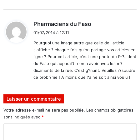
d
Pharmaciens du Faso
i
01/07/2014 à 12:11
t
Pourquoi une image autre que celle de l'article
s'affiche ? chaque fois qu'on partage vos articles en
:
ligne ? Pour cet article, c'est une photo du Pr?sident
du Faso qui appara?t, rien a avoir avec les m?
dicaments de la rue. C'est g?nant. Veuillez r?soudre
ce probl?me ! A moins que ?a ne soit ainsi voulu !
Laisser un commentaire
Votre adresse e-mail ne sera pas publiée.
Les champs obligatoires
sont indiqués avec
*
C
o