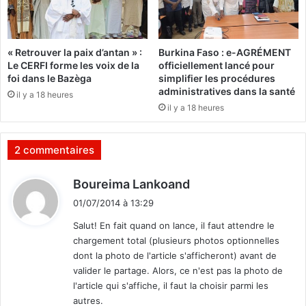
n
e
o
s
u
e
v
« Retrouver la paix d’antan » :
Burkina Faso : e-AGRÉMENT
t
e
Le CERFI forme les voix de la
officiellement lancé pour
l
l
foi dans le Bazèga
simplifier les procédures
e
é
administratives dans la santé
il y a 18 heures
s
e
il y a 18 heures
v
o
i
2 commentaires
t
u
d
Boureima Lankoand
r
i
e
01/07/2014 à 13:29
t
s
Salut! En fait quand on lance, il faut attendre le
chargement total (plusieurs photos optionnelles
:
dont la photo de l'article s'afficheront) avant de
valider le partage. Alors, ce n'est pas la photo de
l'article qui s'affiche, il faut la choisir parmi les
autres.