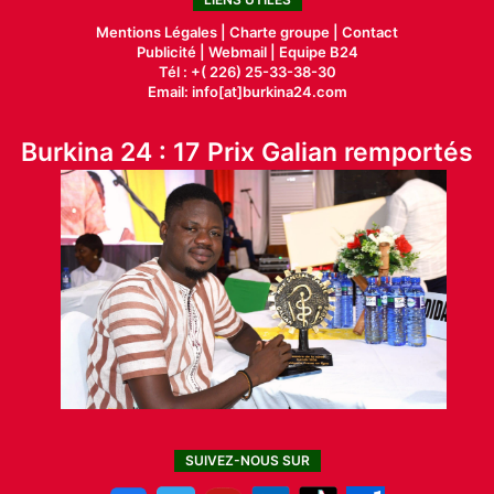
Mentions Légales |
Charte groupe |
Contact
Publicité
|
Webmail |
Equipe B24
Tél : +( 226) 25-33-38-30
Email: info[at]burkina24.com
Burkina 24 : 17 Prix Galian remportés
SUIVEZ-NOUS SUR