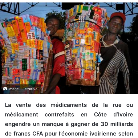
v
o
y
e
r
u
n
c
o
u
r
r
Image illustrative
i
e
La vente des médicaments de la rue ou
l
médicament contrefaits en Côte d’Ivoire
engendre un manque à gagner de 30 milliards
de francs CFA pour l’économie ivoirienne selon