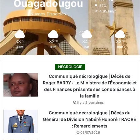
Ouagadougou
57%
o
i
e
r
4.85 km/h
Nuages Dispersés
k
n
a
m
33
32
34
32
℃
℃
℃
℃
sam
dim
lun
mar
NÉCROLOGIE
Communiqué nécrologique | Décès de
Roger BARRY : Le Ministère de l’Économie et
des Finances présente ses condoléances à
la famille
il y a 2 semaines
Communiqué nécrologique | Décès du
Général de Division Nabéré Honoré TRAORÉ
: Remerciements
03/07/2026