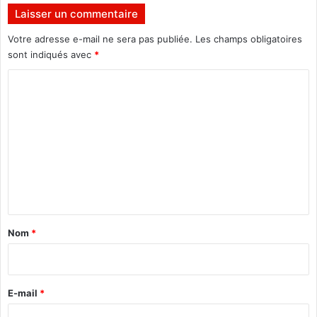
Laisser un commentaire
Votre adresse e-mail ne sera pas publiée.
Les champs obligatoires
sont indiqués avec
*
C
o
m
m
e
n
t
a
Nom
*
i
r
e
E-mail
*
*