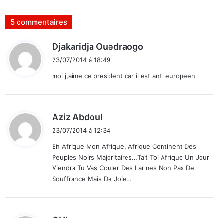
r
l
'
5 commentaires
i
n
d
Djakaridja Ouedraogo
s
i
é
23/07/2014 à 18:49
t
c
moi j,aime ce president car il est anti europeen
u
r
:
i
t
d
Aziz Abdoul
é
i
23/07/2014 à 12:34
t
Eh Afrique Mon Afrique, Afrique Continent Des
Peuples Noirs Majoritaires…Tait Toi Afrique Un Jour
:
Viendra Tu Vas Couler Des Larmes Non Pas De
Souffrance Mais De Joie…
d