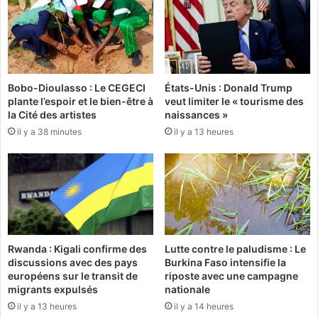
u
i
k
c
u
i
n
e
g
r
Bobo-Dioulasso : Le CEGECI
États-Unis : Donald Trump
a
s
plante l’espoir et le bien-être à
veut limiter le « tourisme des
d
T
la Cité des artistes
naissances »
e
I
il y a 38 minutes
il y a 13 heures
m
C
a
"
n
à
d
l
e
'
d
a
e
s
c
s
Rwanda : Kigali confirme des
Lutte contre le paludisme : Le
h
a
discussions avec des pays
Burkina Faso intensifie la
o
u
européens sur le transit de
riposte avec une campagne
i
t
migrants expulsés
nationale
s
d
il y a 13 heures
il y a 14 heures
i
e