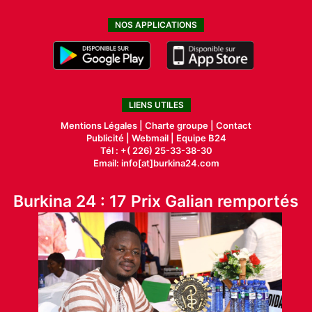
NOS APPLICATIONS
LIENS UTILES
Mentions Légales |
Charte groupe |
Contact
Publicité
|
Webmail |
Equipe B24
Tél : +( 226) 25-33-38-30
Email: info[at]burkina24.com
Burkina 24 : 17 Prix Galian remportés