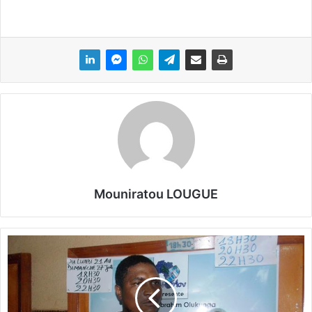
Mouniratou LOUGUE
«
M
a
m
è