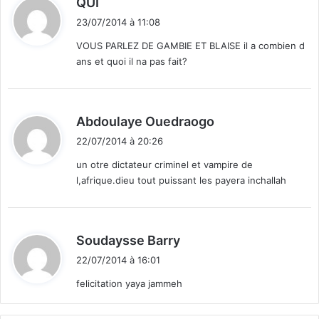
QUI
i
23/07/2014 à 11:08
t
VOUS PARLEZ DE GAMBIE ET BLAISE il a combien d
ans et quoi il na pas fait?
:
d
Abdoulaye Ouedraogo
i
22/07/2014 à 20:26
t
un otre dictateur criminel et vampire de
l,afrique.dieu tout puissant les payera inchallah
:
d
Soudaysse Barry
i
22/07/2014 à 16:01
t
felicitation yaya jammeh
: