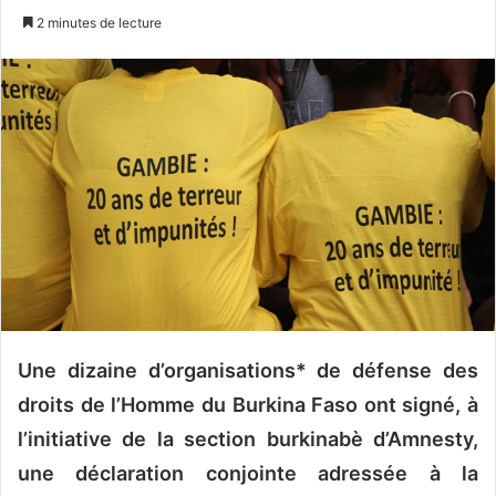
n
2 minutes de lecture
v
o
y
e
r
u
n
c
o
u
r
r
i
Une dizaine d’organisations* de défense des
e
droits de l’Homme du Burkina Faso ont signé, à
l
l’initiative de la section burkinabè d’Amnesty,
une déclaration conjointe adressée à la