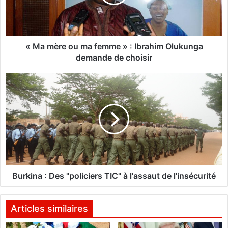
r
e
o
u
m
« Ma mère ou ma femme » : Ibrahim Olukunga
a
demande de choisir
f
e
B
m
u
m
r
e
k
»
i
:
n
I
a
b
:
r
D
a
e
Burkina : Des "policiers TIC" à l'assaut de l'insécurité
h
s
i
"
m
p
Articles similaires
O
o
l
l