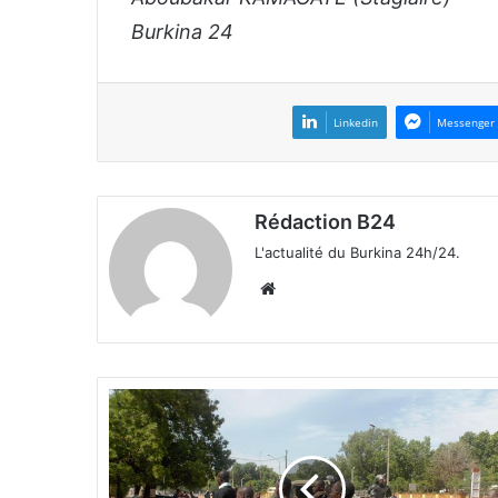
Burkina 24
Linkedin
Messenger
Rédaction B24
L'actualité du Burkina 24h/24.
We
bsi
te
S
i
t
-
i