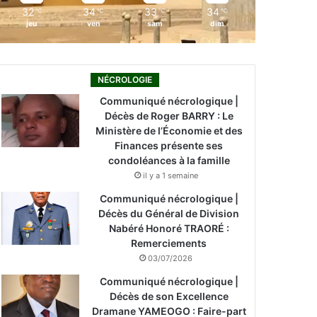
32
34
33
34
℃
℃
℃
℃
jeu
ven
sam
dim
NÉCROLOGIE
Communiqué nécrologique |
Décès de Roger BARRY : Le
Ministère de l’Économie et des
Finances présente ses
condoléances à la famille
il y a 1 semaine
Communiqué nécrologique |
Décès du Général de Division
Nabéré Honoré TRAORÉ :
Remerciements
03/07/2026
Communiqué nécrologique |
Décès de son Excellence
Dramane YAMEOGO : Faire-part