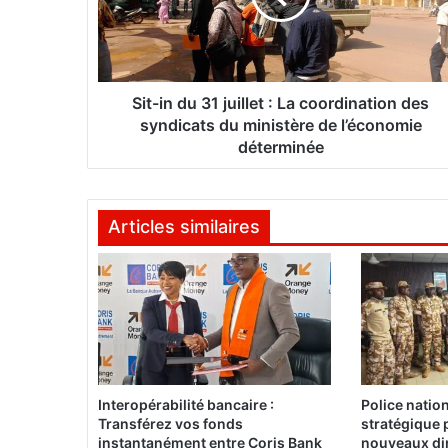
n
d
u
3
1
Sit-in du 31 juillet : La coordination des
j
syndicats du ministère de l’économie
u
déterminée
i
l
l
Articles similaires
e
t
:
L
a
c
o
o
r
Interopérabilité bancaire :
Police natio
d
Transférez vos fonds
stratégique 
i
instantanément entre Coris Bank
nouveaux dir