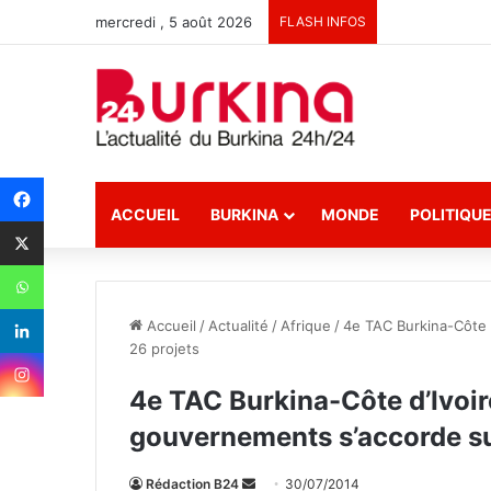
mercredi , 5 août 2026
FLASH INFOS
ACCUEIL
BURKINA
MONDE
POLITIQU
Accueil
/
Actualité
/
Afrique
/
4e TAC Burkina-Côte d
26 projets
4e TAC Burkina-Côte d’Ivoire
gouvernements s’accorde su
Rédaction B24
E
30/07/2014