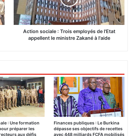
n
s
o
c
i
Action sociale : Trois employés de l'Etat
a
appellent le ministre Zakané à l'aide
l
e
:
T
r
o
i
s
e
m
p
l
o
nale : Une formation
Finances publiques : Le Burkina
y
pour préparer les
dépasse ses objectifs de recettes
é
ecteurs aux défis
avec 448 milliards FCFA mobilisés