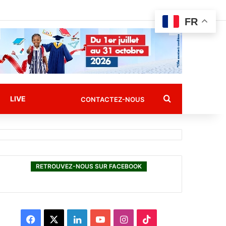
FR
Rechercher
LIVE
CONTACTEZ-NOUS
RETROUVEZ-NOUS SUR FACEBOOK
F
X
L
Y
I
T