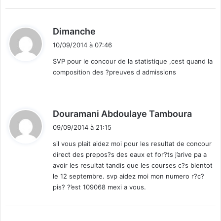
:
d
Dimanche
i
10/09/2014 à 07:46
t
SVP pour le concour de la statistique ,cest quand la
composition des ?preuves d admissions
:
d
Douramani Abdoulaye Tamboura
i
09/09/2014 à 21:15
t
sil vous plait aidez moi pour les resultat de concour
direct des prepos?s des eaux et for?ts j’arive pa a
:
avoir les resultat tandis que les courses c?s bientot
le 12 septembre. svp aidez moi mon numero r?c?
pis? ?’est 109068 mexi a vous.