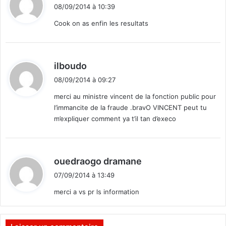
i
08/09/2014 à 10:39
t
Cook on as enfin les resultats
:
d
ilboudo
i
08/09/2014 à 09:27
t
merci au ministre vincent de la fonction public pour
l’immancite de la fraude .bravO VINCENT peut tu
:
m’expliquer comment ya t’il tan d’execo
d
ouedraogo dramane
i
07/09/2014 à 13:49
t
merci a vs pr ls information
: