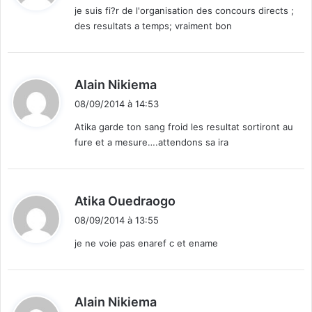
je suis fi?r de l'organisation des concours directs ;
des resultats a temps; vraiment bon
:
d
Alain Nikiema
i
08/09/2014 à 14:53
t
Atika garde ton sang froid les resultat sortiront au
fure et a mesure….attendons sa ira
:
d
Atika Ouedraogo
i
08/09/2014 à 13:55
t
je ne voie pas enaref c et ename
:
d
Alain Nikiema