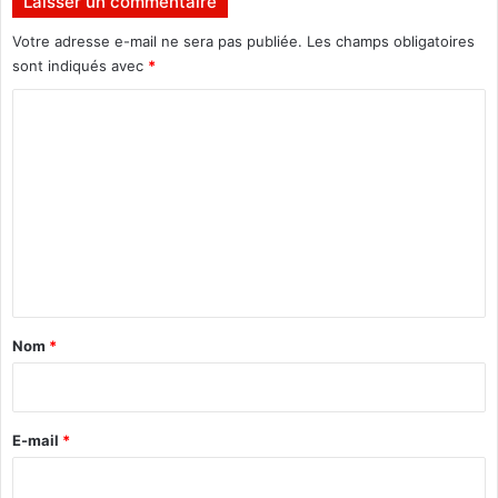
Laisser un commentaire
Votre adresse e-mail ne sera pas publiée.
Les champs obligatoires
sont indiqués avec
*
C
o
m
m
e
n
t
a
Nom
*
i
r
e
E-mail
*
*