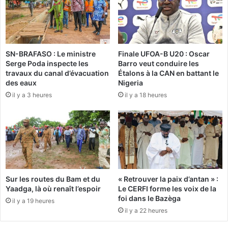
a
s
#
p
L
o
e
u
s
r
SN-BRAFASO : Le ministre
Finale UFOA-B U20 : Oscar
o
l
Serge Poda inspecte les
Barro veut conduire les
t
’
travaux du canal d’évacuation
Étalons à la CAN en battant le
h
e
des eaux
Nigeria
o
a
il y a 3 heures
il y a 18 heures
(
u
2
e
-
t
0
d
)
e
:
l
r
’
e
a
Sur les routes du Bam et du
« Retrouver la paix d’antan » :
t
s
Yaadga, là où renaît l’espoir
Le CERFI forme les voix de la
o
s
foi dans le Bazèga
il y a 19 heures
u
a
il y a 22 heures
r
i
r
n