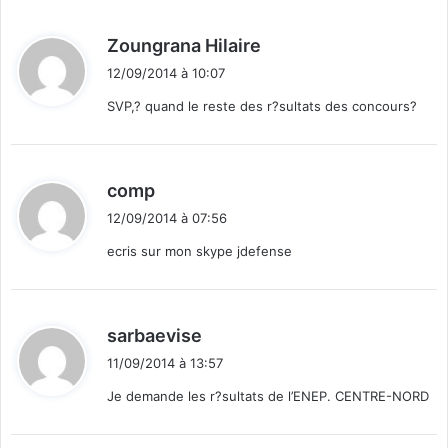
d
Zoungrana Hilaire
i
12/09/2014 à 10:07
t
SVP,? quand le reste des r?sultats des concours?
:
d
comp
i
12/09/2014 à 07:56
t
ecris sur mon skype jdefense
:
d
sarbaevise
i
11/09/2014 à 13:57
t
Je demande les r?sultats de l’ENEP. CENTRE-NORD
: