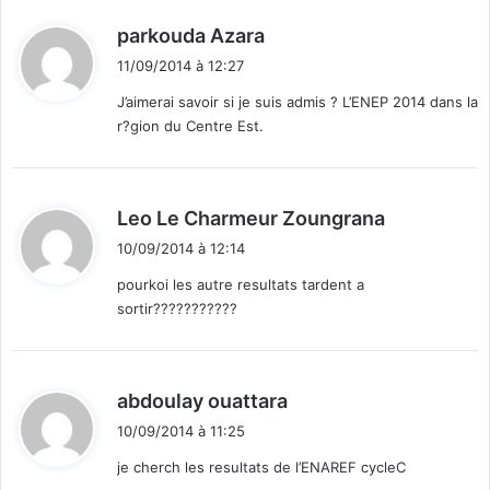
d
parkouda Azara
i
11/09/2014 à 12:27
t
J’aimerai savoir si je suis admis ? L’ENEP 2014 dans la
r?gion du Centre Est.
:
d
Leo Le Charmeur Zoungrana
i
10/09/2014 à 12:14
t
pourkoi les autre resultats tardent a
sortir???????????
:
d
abdoulay ouattara
i
10/09/2014 à 11:25
t
je cherch les resultats de l’ENAREF cycleC