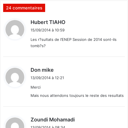
é
i
24 commentaires
u
s
s
s
d
Hubert TIAHO
s
e
i
i
m
15/09/2014 à 10:59
t
d
e
Les r?sultats de l’ENEP Session de 2014 sont-ils
e
n
tomb?s?
s
t
:
E
t
a
d
Don mike
l
i
o
13/09/2014 à 12:21
t
n
Merci
s
:
Mais nous attendons toujours le reste des resultats
d
Zoundi Mohamadi
i
13/09/2014 à 08:34