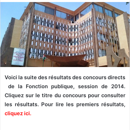
o
y
e
r
u
n
c
o
u
r
r
Voici la suite des résultats des concours directs
i
de la Fonction publique, session de 2014.
e
Cliquez sur le titre du concours pour consulter
l
les résultats. Pour lire les premiers résultats,
cliquez ici
.