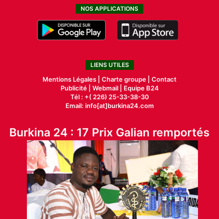
NOS APPLICATIONS
LIENS UTILES
Mentions Légales |
Charte groupe |
Contact
Publicité
|
Webmail |
Equipe B24
Tél : +( 226) 25-33-38-30
Email: info[at]burkina24.com
Burkina 24 : 17 Prix Galian remportés