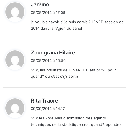
d
J?r?me
i
09/09/2014 à 17:09
t
je voulais savoir si je suis admis ? l’ENEP session de
2014 dans la r?gion du sahel
:
d
Zoungrana Hilaire
i
09/09/2014 à 15:56
t
SVP, les r?sultats de l’ENAREF B est pr?vu pour
quand? ou c’est d?j? sorti?
:
d
Rita Traore
i
09/09/2014 à 14:17
t
SVP les ?preuves d admission des agents
techniques de la statistique cest quand?repondez
: