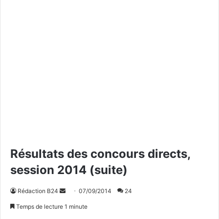
Résultats des concours directs,
session 2014 (suite)
Rédaction B24
E
07/09/2014
24
n
Temps de lecture 1 minute
v