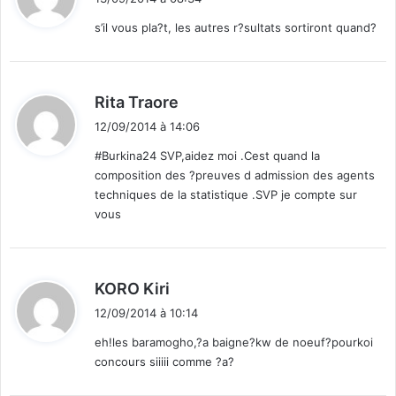
t
s’il vous pla?t, les autres r?sultats sortiront quand?
:
d
Rita Traore
i
12/09/2014 à 14:06
t
#Burkina24 SVP,aidez moi .Cest quand la
composition des ?preuves d admission des agents
:
techniques de la statistique .SVP je compte sur
vous
d
KORO Kiri
i
12/09/2014 à 10:14
t
eh!les baramogho,?a baigne?kw de noeuf?pourkoi
concours siiiii comme ?a?
: