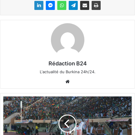
Rédaction B24
L'actualité du Burkina 24h/24.
We
bsi
te
Q
u
a
l
i
f