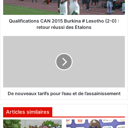
i
c
a
t
Qualifications CAN 2015 Burkina # Lesotho (2-0) :
i
retour réussi des Etalons
o
n
D
s
e
C
n
A
o
N
u
2
v
0
e
1
a
5
u
B
x
De nouveaux tarifs pour l’eau et de l’assainissement
u
t
r
a
k
r
Articles similaires
i
i
n
f