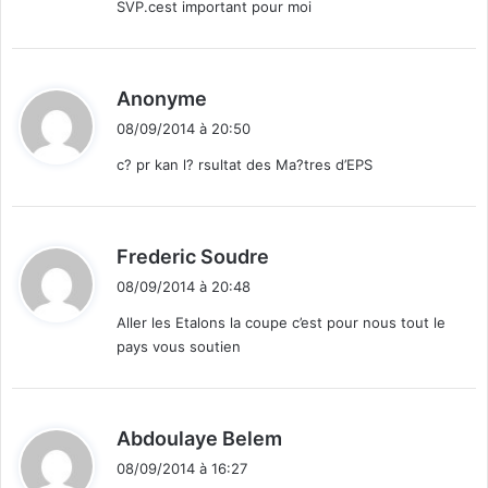
SVP.cest important pour moi
d
Anonyme
i
08/09/2014 à 20:50
t
c? pr kan l? rsultat des Ma?tres d’EPS
:
d
Frederic Soudre
i
08/09/2014 à 20:48
t
Aller les Etalons la coupe c’est pour nous tout le
pays vous soutien
:
d
Abdoulaye Belem
i
08/09/2014 à 16:27
t