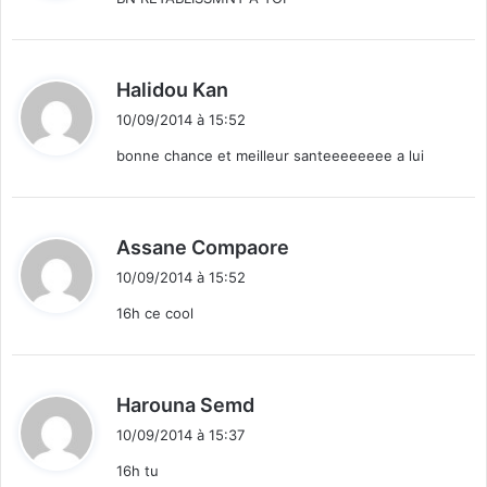
:
d
Halidou Kan
i
10/09/2014 à 15:52
t
bonne chance et meilleur santeeeeeeee a lui
:
d
Assane Compaore
i
10/09/2014 à 15:52
t
16h ce cool
:
d
Harouna Semd
i
10/09/2014 à 15:37
t
16h tu