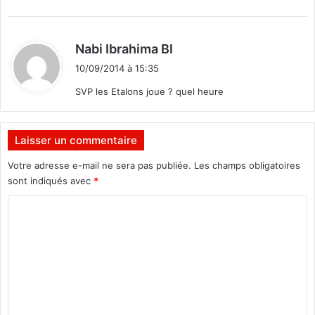
:
d
Nabi Ibrahima Bl
i
10/09/2014 à 15:35
t
SVP les Etalons joue ? quel heure
:
Laisser un commentaire
Votre adresse e-mail ne sera pas publiée.
Les champs obligatoires
sont indiqués avec
*
C
o
m
m
e
n