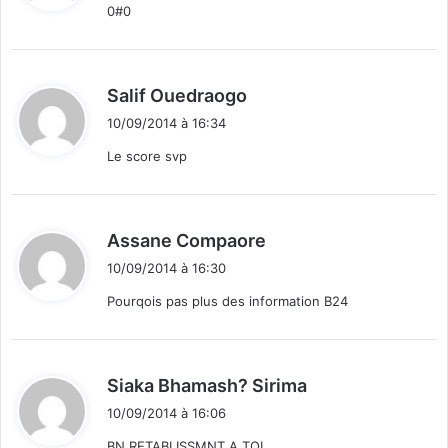
0#0
:
d
Salif Ouedraogo
i
10/09/2014 à 16:34
t
Le score svp
:
d
Assane Compaore
i
10/09/2014 à 16:30
t
Pourqois pas plus des information B24
:
d
Siaka Bhamash? Sirima
i
10/09/2014 à 16:06
t
BN RETABLISSMNT A TOI