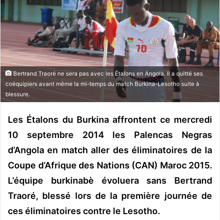
u
n
c
o
u
r
Bertrand Traoré ne sera pas avec les Étalons en Angola. Il a quitté ses
r
coéquipiers avant même la mi-temps du match Burkina-Lesotho suite à
i
blessure.
e
l
Les Étalons du Burkina affrontent ce mercredi
10 septembre 2014 les Palencas Negras
d’Angola en match aller des éliminatoires de la
Coupe d’Afrique des Nations (CAN) Maroc 2015.
L’équipe burkinabè évoluera sans Bertrand
Traoré, blessé lors de la première journée de
ces éliminatoires contre le Lesotho.