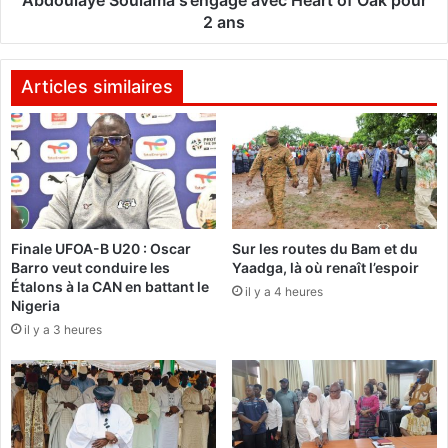
s
o
2 ans
i
u
P
l
h
a
Articles similaires
o
m
n
a
e
s
6
’
,
e
i
n
P
g
Finale UFOA-B U20 : Oscar
Sur les routes du Bam et du
h
a
Barro veut conduire les
Yaadga, là où renaît l’espoir
o
g
Étalons à la CAN en battant le
n
il y a 4 heures
e
Nigeria
e
a
il y a 3 heures
6
v
P
e
l
c
u
H
s
e
e
a