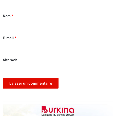
t
a
Nom
*
i
r
e
E-mail
*
*
Site web