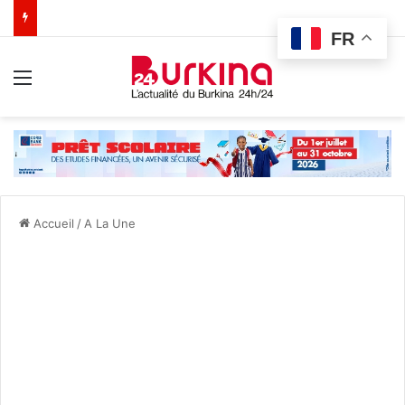
FR
Menu
Accueil
/
A La Une