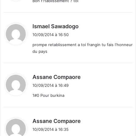
Bon r?tablissement ? toi
:
d
Ismael Sawadogo
i
10/09/2014 à 16:50
t
prompe retablissement a toi frangin tu fais l'honneur
du pays
:
d
Assane Compaore
i
10/09/2014 à 16:49
t
1#0 Pour burkina
:
d
Assane Compaore
i
10/09/2014 à 16:35
t