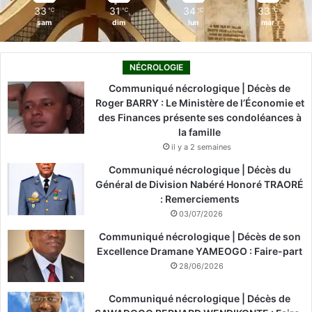
33
31
34
33
℃
℃
℃
℃
sam
dim
lun
mar
NÉCROLOGIE
Communiqué nécrologique | Décès de
Roger BARRY : Le Ministère de l’Économie et
des Finances présente ses condoléances à
la famille
il y a 2 semaines
Communiqué nécrologique | Décès du
Général de Division Nabéré Honoré TRAORÉ
: Remerciements
03/07/2026
Communiqué nécrologique | Décès de son
Excellence Dramane YAMEOGO : Faire-part
28/06/2026
Communiqué nécrologique | Décès de