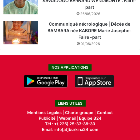
SAWADOGO BERNARD WENDIKONTE : Faire-
part
26/06/2026
Communiqué nécrologique | Décès de
BAMBARA née KABORE Marie Josephe :
Faire -part
01/06/2026
NOS APPLICATIONS
LIENS UTILES
Mentions Légales |
Charte groupe |
Contact
Publicité
|
Webmail |
Equipe B24
Tél : +( 226) 25-33-38-30
Email: info[at]burkina24.com