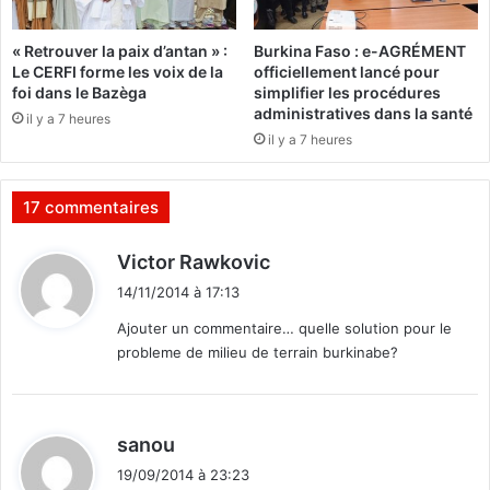
t
r
l
t
« Retrouver la paix d’antan » :
Burkina Faso : e-AGRÉMENT
'
o
Le CERFI forme les voix de la
officiellement lancé pour
i
f
foi dans le Bazèga
simplifier les procédures
W
O
administratives dans la santé
il y a 7 heures
a
a
il y a 7 heures
t
k
c
p
h
o
17 commentaires
u
r
d
Victor Rawkovic
2
i
a
14/11/2014 à 17:13
t
n
Ajouter un commentaire… quelle solution pour le
s
probleme de milieu de terrain burkinabe?
:
d
sanou
i
19/09/2014 à 23:23