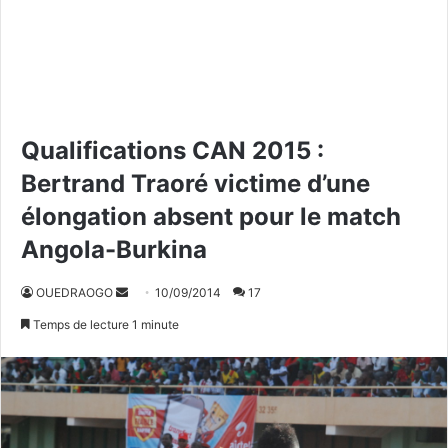
Qualifications CAN 2015 :
Bertrand Traoré victime d’une
élongation absent pour le match
Angola-Burkina
OUEDRAOGO
E
10/09/2014
17
n
Temps de lecture 1 minute
v
o
y
e
r