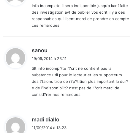
t
Info incomplete il sera indisponible jusqu’a kan?faite
des investigation avt de publier vos ecrit il y a des
:
responsables qui lisent.merci de prendre en compte
ces remarques
d
sanou
i
19/09/2014 à 23:11
t
Slt info incompl?te l’?crit ne contient pas la
substance util pour le lecteur et les supporteurs
:
des ?talons trop de r?p?tition plus important la dur?
e de l’indisponibilit? n’est pas de l’?crit merci de
consid?rer nos remarques.
d
madi diallo
i
11/09/2014 à 13:23
t