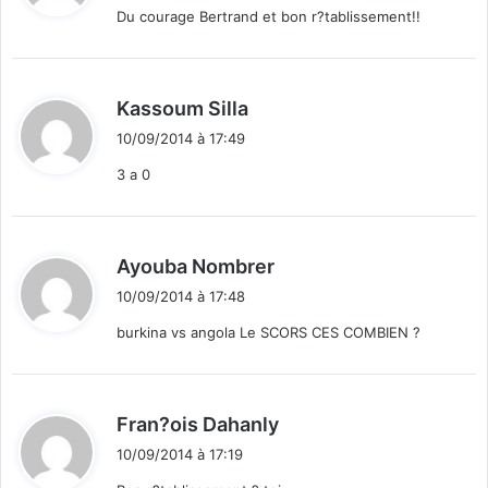
Du courage Bertrand et bon r?tablissement!!
:
d
Kassoum Silla
i
10/09/2014 à 17:49
t
3 a 0
:
d
Ayouba Nombrer
i
10/09/2014 à 17:48
t
burkina vs angola Le SCORS CES COMBIEN ?
:
d
Fran?ois Dahanly
i
10/09/2014 à 17:19
t