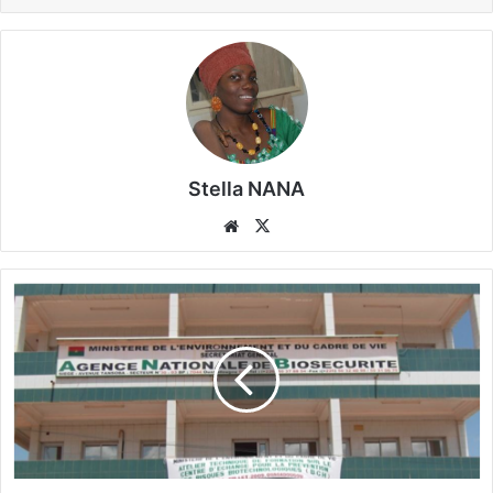
Stella NANA
We
X
bsi
te
O
G
M
e
t
b
i
o
s