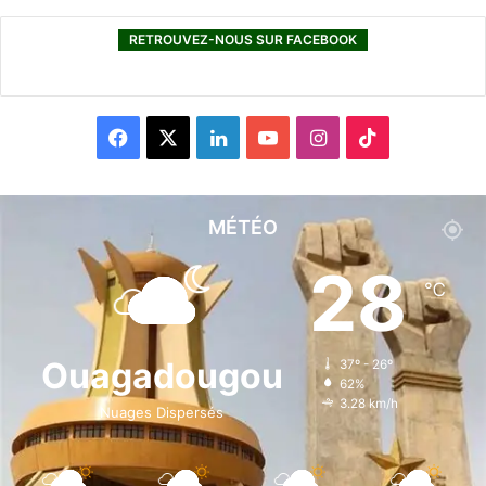
RETROUVEZ-NOUS SUR FACEBOOK
F
X
L
Y
I
T
a
i
o
n
i
c
n
u
s
k
MÉTÉO
e
k
T
t
T
28
℃
b
e
u
a
o
o
d
b
g
k
Ouagadougou
37º - 26º
62%
o
i
e
r
3.28 km/h
Nuages Dispersés
k
n
a
m