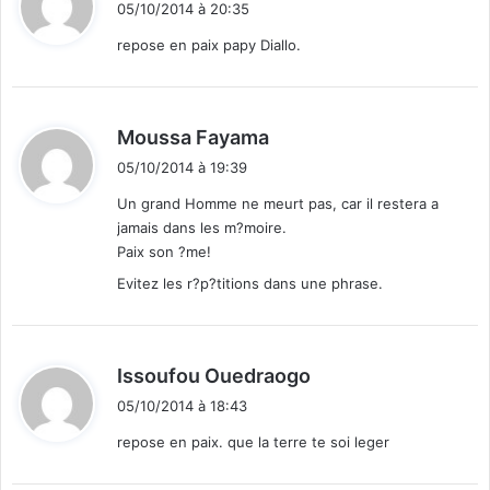
05/10/2014 à 20:35
t
repose en paix papy Diallo.
:
d
Moussa Fayama
i
05/10/2014 à 19:39
t
Un grand Homme ne meurt pas, car il restera a
jamais dans les m?moire.
:
Paix son ?me!
Evitez les r?p?titions dans une phrase.
d
Issoufou Ouedraogo
i
05/10/2014 à 18:43
t
repose en paix. que la terre te soi leger
: