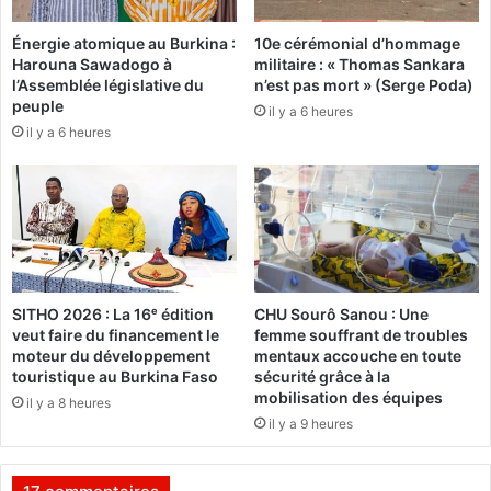
h
l
e
Énergie atomique au Burkina :
10e cérémonial d’hommage
l
d
Harouna Sawadogo à
militaire : « Thomas Sankara
e
e
l’Assemblée législative du
n’est pas mort » (Serge Poda)
d
L
peuple
il y a 6 heures
e
a
il y a 6 heures
l
d
’
j
i
i
n
a
f
f
o
a
r
i
m
l
SITHO 2026 : La 16ᵉ édition
CHU Sourô Sanou : Une
a
l
veut faire du financement le
femme souffrant de troubles
t
i
moteur du développement
mentaux accouche en toute
i
s
touristique au Burkina Faso
sécurité grâce à la
o
’
mobilisation des équipes
il y a 8 heures
n
é
il y a 9 heures
d
c
u
h
c
a