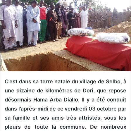
o
y
e
r
u
n
c
o
u
r
r
C’est dans sa terre natale du village de Selbo, à
i
e
une dizaine de kilomètres de Dori, que repose
l
désormais Hama Arba Diallo. Il y a été conduit
dans l’après-midi de ce vendredi 03 octobre par
sa famille et ses amis très attristés, sous les
pleurs de toute la commune. De nombreux