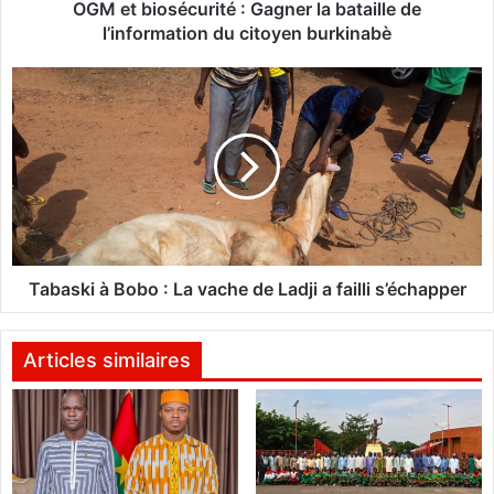
é
OGM et biosécurité : Gagner la bataille de
c
l’information du citoyen burkinabè
u
r
T
i
a
t
b
é
a
s
:
k
G
i
a
à
g
B
n
o
Tabaski à Bobo : La vache de Ladji a failli s’échapper
e
b
r
o
l
:
Articles similaires
a
L
b
a
a
v
t
a
a
c
i