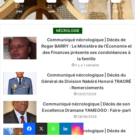
37
35
34
33
℃
℃
℃
℃
ven
sam
dim
lun
NÉCROLOGIE
Communiqué nécrologique | Décès de
Roger BARRY : Le Ministère de l’Économie et
des Finances présente ses condoléances à
la famille
il y a 1 semaine
Communiqué nécrologique | Décès du
Général de Division Nabéré Honoré TRAORÉ
: Remerciements
03/07/2026
Communiqué nécrologique | Décès de son
Excellence Dramane YAMEOGO : Faire-part
28/06/2026
Communiqué nécrologique | Décès de