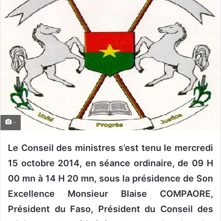
o
y
e
r
u
n
c
o
u
r
-
r
i
Le Conseil des ministres s’est tenu le mercredi
e
l
15 octobre 2014, en séance ordinaire, de 09 H
00 mn à 14 H 20 mn, sous la présidence de Son
Excellence Monsieur Blaise COMPAORE,
Président du Faso, Président du Conseil des