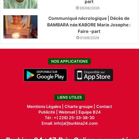
part
26/06/2026
Communiqué nécrologique | Décès de
BAMBARA née KABORE Marie Josephe :
Faire -part
01/06/2026
NOS APPLICATIONS
LIENS UTILES
Mentions Légales |
Charte groupe |
Contact
Publicité
|
Webmail |
Equipe B24
Tél : +( 226) 25-33-38-30
Email: info[at]burkina24.com