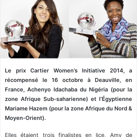
v
o
y
e
r
u
n
c
o
u
Le prix Cartier Women’s Initiative 2014, a
r
récompensé le 16 octobre à Deauville, en
r
France, Achenyo Idachaba du Nigéria (pour la
i
e
zone Afrique Sub-saharienne) et l’Égyptienne
l
Mariame Hazem (pour la zone Afrique du Nord &
Moyen-Orient).
Elles étaient trois finalistes en lice, Amy de