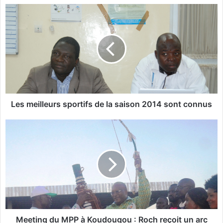
L
e
s
m
e
i
l
l
e
u
Les meilleurs sportifs de la saison 2014 sont connus
r
s
M
s
e
p
e
o
t
r
i
t
n
i
g
f
d
s
u
d
M
Meeting du MPP à Koudougou : Roch reçoit un arc