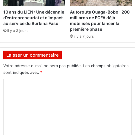
u
i
s
t
10 ans du LIEN : Une décennie
Autoroute Ouaga-Bobo : 200
u
d’entrepreneuriat et d’impact
milliards de FCFA déjà
n
au service du Burkina Faso
mobilisés pour lancer la
a
première phase
il y a 3 jours
r
il y a 7 jours
c
p
o
Laisser un commentaire
u
r
Votre adresse e-mail ne sera pas publiée.
Les champs obligatoires
c
sont indiqués avec
*
o
C
n
q
o
u
m
é
r
m
i
e
r
l
n
e