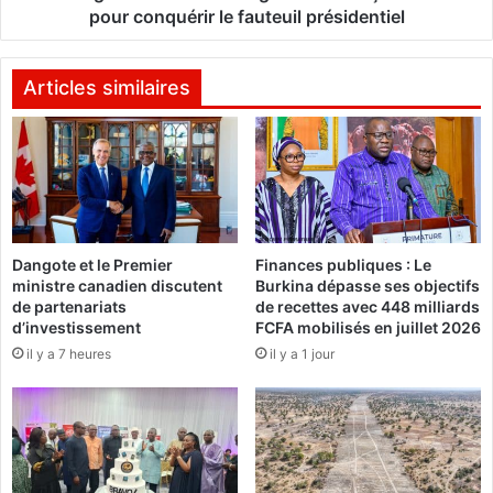
e
P
pour conquérir le fauteuil présidentiel
l
P
a
à
s
K
Articles similaires
a
o
i
u
s
d
o
o
n
u
2
g
0
o
Dangote et le Premier
Finances publiques : Le
1
u
ministre canadien discutent
Burkina dépasse ses objectifs
4
:
de partenariats
de recettes avec 448 milliards
s
R
d’investissement
FCFA mobilisés en juillet 2026
o
o
il y a 7 heures
il y a 1 jour
n
c
t
h
c
r
o
e
n
ç
n
o