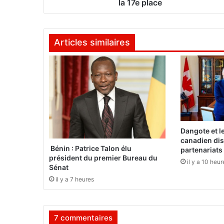
F
la 17e place
I
F
A
Articles similaires
:
L
e
B
u
r
k
i
n
Dangote et l
a
canadien dis
d
Bénin : Patrice Talon élu
partenariats
président du premier Bureau du
é
il y a 10 heur
Sénat
g
r
il y a 7 heures
i
n
g
7 commentaires
o