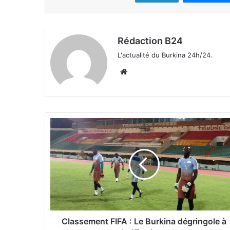
Rédaction B24
L'actualité du Burkina 24h/24.
We
bsi
te
C
l
a
s
s
e
m
e
n
t
Classement FIFA : Le Burkina dégringole à