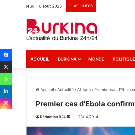
jeudi , 6 août 2026
FLASH INFOS
ACCUEIL
BURKINA
MONDE
POLITIQU
Accueil
/
Actualité
/
Afrique
/
Premier cas d’Ebola c
Premier cas d’Ebola confirm
Rédaction B24
E
23/10/2014
n
v