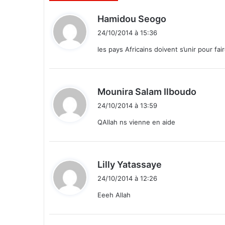
l
d
Hamidou Seogo
e
i
à
24/10/2014 à 15:36
l
t
les pays Africains doivent s’unir pour fai
a
1
:
7
e
d
Mounira Salam Ilboudo
p
i
l
24/10/2014 à 13:59
t
a
QAllah ns vienne en aide
c
e
:
d
Lilly Yatassaye
i
24/10/2014 à 12:26
t
Eeeh Allah
: