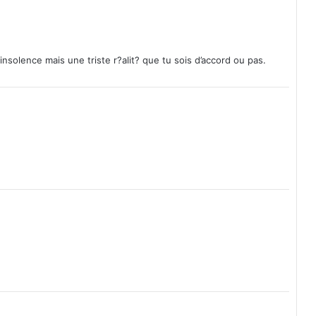
t
r
e
n
nsolence mais une triste r?alit? que tu sois d’accord ou pas.
f
o
r
c
é