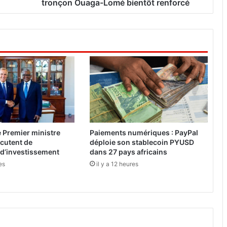
t
tronçon Ouaga-Lomé bientôt renforcé
i
o
n
d
e
l
a
r
o
u
t
e
e Premier ministre
Paiements numériques : PayPal
C
cutent de
déploie son stablecoin PYUSD
U
 d’investissement
dans 27 pays africains
0
es
il y a 12 heures
9
:
L
e
t
r