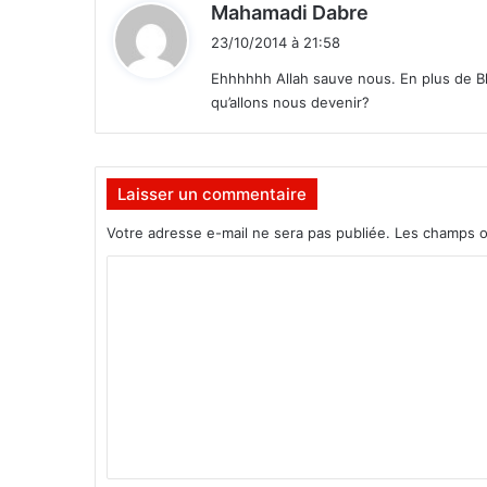
d
Mahamadi Dabre
i
23/10/2014 à 21:58
t
Ehhhhhh Allah sauve nous. En plus de Bl
qu’allons nous devenir?
:
Laisser un commentaire
Votre adresse e-mail ne sera pas publiée.
Les champs o
C
o
m
m
e
n
t