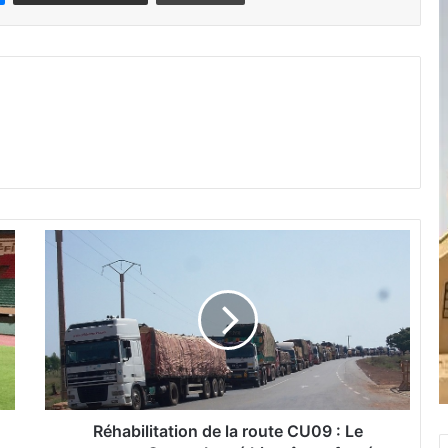
R
é
h
a
b
i
l
i
t
a
Réhabilitation de la route CU09 : Le