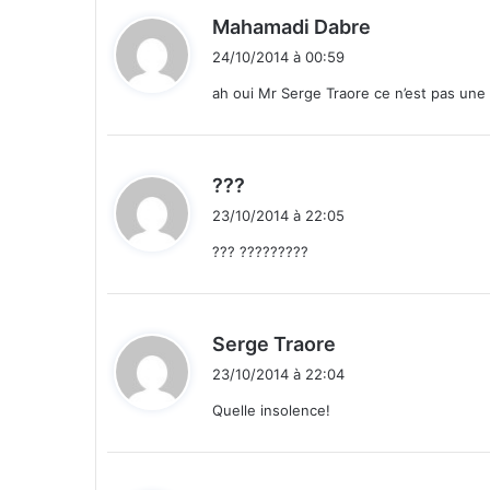
d
Mahamadi Dabre
i
24/10/2014 à 00:59
t
ah oui Mr Serge Traore ce n’est pas une i
:
d
???
i
23/10/2014 à 22:05
t
??? ?????????
:
d
Serge Traore
i
23/10/2014 à 22:04
t
Quelle insolence!
: